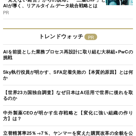
AIが導く、リアルタイム·データ統合戦略とは
PR
トレンドウォッチ
AIを前提とした業務プロセス再設計に取り組む大林組×PwCの
挑戦
Sky執行役員が明かす、SFA定着失敗の【本質的原因】とは何
か
【世界23カ国独自調査】なぜ日本はAI活用で世界に後れを取
るのか
中外製薬CEOが明かす生存戦略と【変化に強い組織の作り
方】は？
立替精算率25％→7％、ヤンマーを変えた購買改革の全貌を公