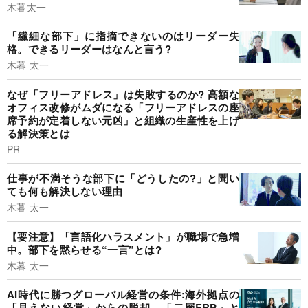
木暮太一
「繊細な部下」に指摘できないのはリーダー失
格。できるリーダーはなんと言う?
木暮 太一
なぜ「フリーアドレス」は失敗するのか? 高額な
オフィス改修がムダになる「フリーアドレスの座
席予約が定着しない元凶」と組織の生産性を上げ
る解決策とは
PR
仕事が不満そうな部下に「どうしたの?」と聞い
ても何も解決しない理由
木暮 太一
【要注意】「言語化ハラスメント」が職場で急増
中。部下を黙らせる“一言”とは?
木暮 太一
AI時代に勝つグローバル経営の条件:海外拠点の
「見えない経営」からの脱却。「二層ERP」と