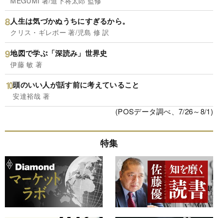
MEGUMI 著/道下将太郎 監修
人生は気づかぬうちにすぎるから。
クリス・ギレボー 著/児島 修 訳
地図で学ぶ「深読み」世界史
伊藤 敏 著
頭のいい人が話す前に考えていること
安達裕哉 著
(POSデータ調べ、7/26～8/1)
特集