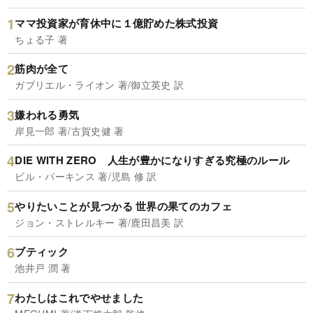
ママ投資家が育休中に１億貯めた株式投資
ちょる子 著
筋肉が全て
ガブリエル・ライオン 著/御立英史 訳
嫌われる勇気
岸見一郎 著/古賀史健 著
DIE WITH ZERO 人生が豊かになりすぎる究極のルール
ビル・パーキンス 著/児島 修 訳
やりたいことが見つかる 世界の果てのカフェ
ジョン・ストレルキー 著/鹿田昌美 訳
ブティック
池井戸 潤 著
わたしはこれでやせました