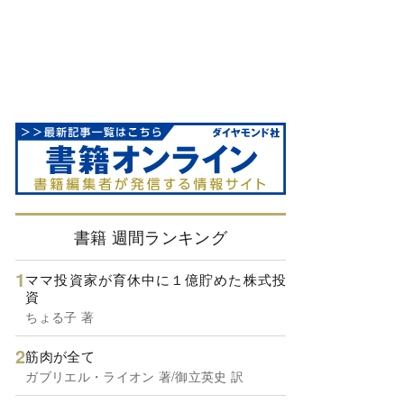
書籍 週間ランキング
ママ投資家が育休中に１億貯めた株式投
資
ちょる子 著
筋肉が全て
ガブリエル・ライオン 著/御立英史 訳