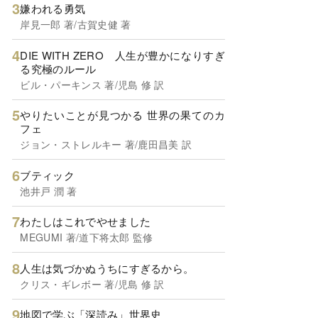
嫌われる勇気
岸見一郎 著/古賀史健 著
DIE WITH ZERO 人生が豊かになりすぎ
る究極のルール
ビル・パーキンス 著/児島 修 訳
やりたいことが見つかる 世界の果てのカ
フェ
ジョン・ストレルキー 著/鹿田昌美 訳
ブティック
池井戸 潤 著
わたしはこれでやせました
MEGUMI 著/道下将太郎 監修
人生は気づかぬうちにすぎるから。
クリス・ギレボー 著/児島 修 訳
地図で学ぶ「深読み」世界史