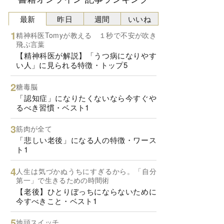
最新
昨日
週間
いいね
精神科医Tomyが教える １秒で不安が吹き
飛ぶ言葉
【精神科医が解説】「うつ病になりやす
い人」に見られる特徴・トップ5
糖毒脳
「認知症」になりたくないなら今すぐや
るべき習慣・ベスト1
筋肉が全て
「悲しい老後」になる人の特徴・ワース
ト1
人生は気づかぬうちにすぎるから。「自分
第一」で生きるための時間術
【老後】ひとりぼっちにならないために
今すべきこと・ベスト1
地頭スイッチ