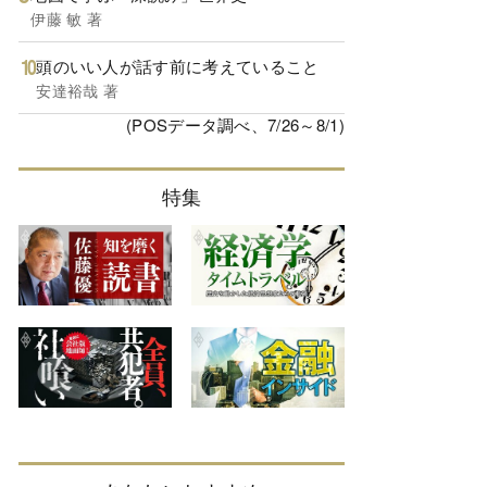
伊藤 敏 著
頭のいい人が話す前に考えていること
安達裕哉 著
(POSデータ調べ、7/26～8/1)
特集