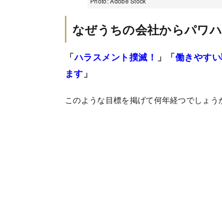
Photo: Adobe Stock
なぜうちの会社からパワ
「
ハラスメント撲滅！
」「
働きやすい
ます
」
このような目標を掲げて何年経つでしょう