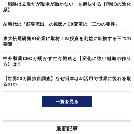
「戦略は立派だが現場が動かない」を解決する【PMOの進化
系】
AI時代の「顧客流出」の原因とCX変革の「三つの要件」
東大松尾研発AI企業に取材！AI投資を利益に転換する三つの
要諦
中外製薬CEOが明かす生存戦略と【変化に強い組織の作り
方】は？
【世界23カ国独自調査】なぜ日本はAI活用で世界に後れを取
るのか
一覧を見る
最新記事