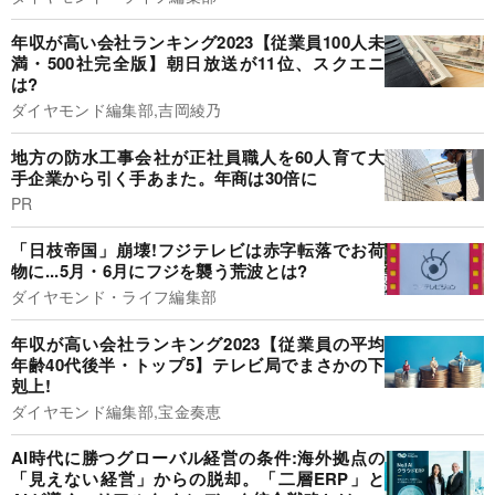
年収が高い会社ランキング2023【従業員100人未
満・500社完全版】朝日放送が11位、スクエニ
は?
ダイヤモンド編集部,吉岡綾乃
地方の防水工事会社が正社員職人を60人育て大
手企業から引く手あまた。年商は30倍に
PR
「日枝帝国」崩壊!フジテレビは赤字転落でお荷
物に...5月・6月にフジを襲う荒波とは?
ダイヤモンド・ライフ編集部
年収が高い会社ランキング2023【従業員の平均
年齢40代後半・トップ5】テレビ局でまさかの下
剋上!
ダイヤモンド編集部,宝金奏恵
AI時代に勝つグローバル経営の条件:海外拠点の
「見えない経営」からの脱却。「二層ERP」と