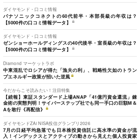
ダイヤモンド・口コミ情報
パナソニックコネクトの60代前半・本部長級の年収は？
【5000件の口コミ情報データ】
ダイヤモンド・口コミ情報
ゼンショーホールディングスの40代後半・室長級の年収は？
【5000件の口コミ情報データ】
Diamond マーケットラボ
中東混乱でロシアが得た「漁夫の利」、戦略性欠如のトラン
プエネルギー政策が招いた逆風
今だからこそ読みたい！注目特集
【続報】東証スタンダード上場ANAP「41億円資金還流」錬
金術の実態判明！サイバーステップ社でも同一手口の巨額M＆
Aを敢行《再配信》
ダイヤモンドZAi NISA投信グランプリ2026
7月の日経平均急落でも日本株投資信託に高水準の資金が流
入！インデックスとアクティブの動きから見えた個人投資家