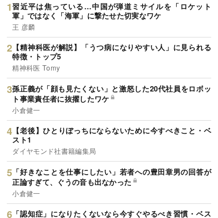
習近平は焦っている…中国が弾道ミサイルを「ロケット
軍」ではなく「海軍」に撃たせた切実なワケ
王 彦麟
【精神科医が解説】「うつ病になりやすい人」に見られる
特徴・トップ5
精神科医 Tomy
孫正義が「顔も見たくない」と激怒した20代社員をロボッ
ト事業責任者に抜擢したワケ
小倉健一
【老後】ひとりぼっちにならないために今すべきこと・ベ
スト1
ダイヤモンド社書籍編集局
「好きなことを仕事にしたい」若者への豊田章男の回答が
正論すぎて、ぐうの音も出なかった
小倉健一
「認知症」になりたくないなら今すぐやるべき習慣・ベス