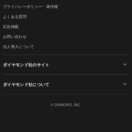
プライバシーポリシー・著作権
よくある質問
広告掲載
お問い合わせ
法人導入について
ダイヤモンド社のサイト
Diamond Online(English)
ダイヤモンド社について
週刊ダイヤモンド
ダイヤモンド社TOP
DIAMONDハーバード・ビジネス・レビュー
© DIAMOND, INC.
会社概要
ダイヤモンドZAi（デジタル版）
採用情報
書籍オンライン
お知らせ
ザイ・オンライン