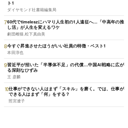
ト1
ダイヤモンド社書籍編集局
60代でtimeleszにハマり人生初の1人遠征へ…「中高年の推
し活」が人生を変えるワケ
劇団雌猫,松下真由美
今すぐ昇進させたほうがいい社員の特徴・ベスト1
本田淳也
習近平が招いた「半導体不足」の代償…中国AI戦略に広が
る深刻なひずみ
王 彦麟
仕事ができない人はまず「スキル」を磨く。では、仕事が
できる人はまず「何」をする？
照宮遼子