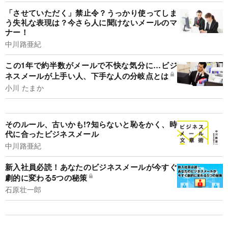
「させていただく」禁止令？うっかり使ってしま
う失礼な表現は？今さら人に聞けないメールのマ
ナー！
中川路亜紀
この1年で約半数がメールで不快な気分に…ビジ
ネスメールが上手い人、下手な人の分岐点とは
小川 たまか
そのルール、古いかも!?知らないと恥をかく、時
代に合ったビジネスメール
中川路亜紀
新入社員必読！あなたのビジネスメールが今すぐ
劇的に変わる5つの秘策
石原壮一郎