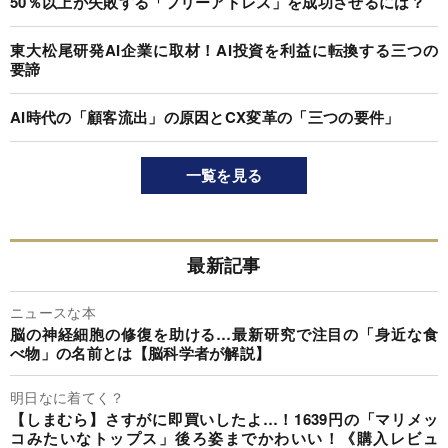
50％以上が失敗する「フリーアドレス」を成功させるには？
東大松尾研発AI企業に取材！AI投資を利益に転換する三つの
要諦
AI時代の「顧客流出」の原因とCX変革の「三つの要件」
一覧を見る
最新記事
ニュースな本
脳の神経細胞の修復を助ける…最新研究で注目の「身近な食
べ物」の名前とは【脳科学者が解説】
明日なに着てく？
【しまむら】さすがに即買いしたよ…！1639円の「マリメッ
コみたいなトップス」後ろ姿までかわいい！《購入レビュ