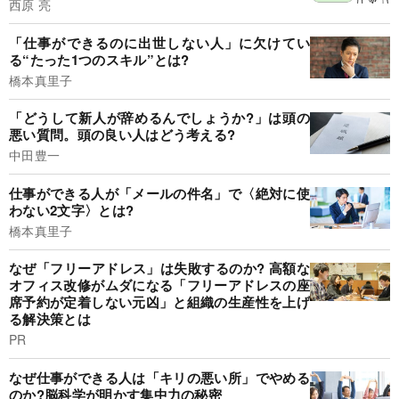
西原 亮
「仕事ができるのに出世しない人」に欠けてい
る“たった1つのスキル”とは?
橋本真里子
「どうして新人が辞めるんでしょうか?」は頭の
悪い質問。頭の良い人はどう考える?
中田豊一
仕事ができる人が「メールの件名」で〈絶対に使
わない2文字〉とは?
橋本真里子
なぜ「フリーアドレス」は失敗するのか? 高額な
オフィス改修がムダになる「フリーアドレスの座
席予約が定着しない元凶」と組織の生産性を上げ
る解決策とは
PR
なぜ仕事ができる人は「キリの悪い所」でやめる
のか?脳科学が明かす集中力の秘密