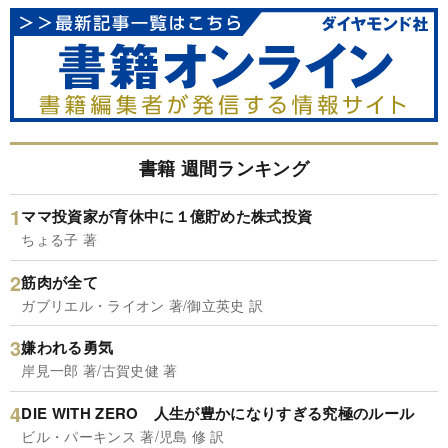
書籍 週間ランキング
ママ投資家が育休中に１億貯めた株式投資
ちょる子 著
筋肉が全て
ガブリエル・ライオン 著/御立英史 訳
嫌われる勇気
岸見一郎 著/古賀史健 著
DIE WITH ZERO 人生が豊かになりすぎる究極のルール
ビル・パーキンス 著/児島 修 訳