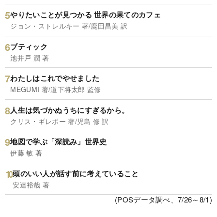
やりたいことが見つかる 世界の果てのカフェ
ジョン・ストレルキー 著/鹿田昌美 訳
ブティック
池井戸 潤 著
わたしはこれでやせました
MEGUMI 著/道下将太郎 監修
人生は気づかぬうちにすぎるから。
クリス・ギレボー 著/児島 修 訳
地図で学ぶ「深読み」世界史
伊藤 敏 著
頭のいい人が話す前に考えていること
安達裕哉 著
(POSデータ調べ、7/26～8/1)