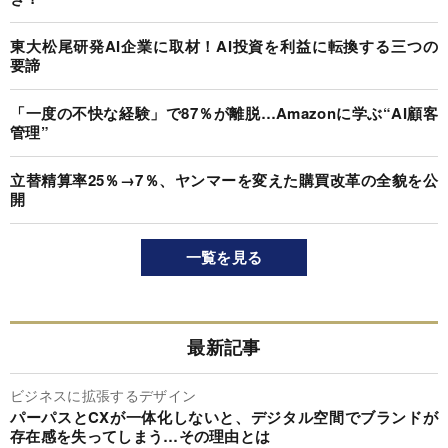
東大松尾研発AI企業に取材！AI投資を利益に転換する三つの
要諦
「一度の不快な経験」で87％が離脱…Amazonに学ぶ“AI顧客
管理”
立替精算率25％→7％、ヤンマーを変えた購買改革の全貌を公
開
一覧を見る
最新記事
ビジネスに拡張するデザイン
パーパスとCXが一体化しないと、デジタル空間でブランドが
存在感を失ってしまう…その理由とは