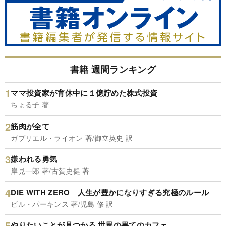
書籍 週間ランキング
ママ投資家が育休中に１億貯めた株式投資
ちょる子 著
筋肉が全て
ガブリエル・ライオン 著/御立英史 訳
嫌われる勇気
岸見一郎 著/古賀史健 著
DIE WITH ZERO 人生が豊かになりすぎる究極のルール
ビル・パーキンス 著/児島 修 訳
やりたいことが見つかる 世界の果てのカフェ