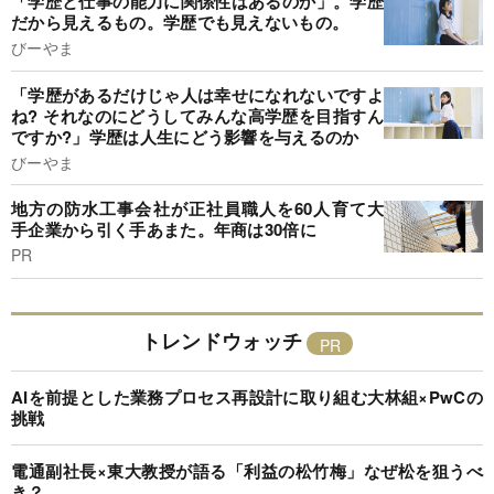
「学歴と仕事の能力に関係性はあるのか」。学歴
だから見えるもの。学歴でも見えないもの。
びーやま
「学歴があるだけじゃ人は幸せになれないですよ
ね? それなのにどうしてみんな高学歴を目指すん
ですか?」学歴は人生にどう影響を与えるのか
びーやま
地方の防水工事会社が正社員職人を60人育て大
手企業から引く手あまた。年商は30倍に
PR
トレンドウォッチ
AIを前提とした業務プロセス再設計に取り組む大林組×PwCの
挑戦
電通副社長×東大教授が語る「利益の松竹梅」なぜ松を狙うべ
き？