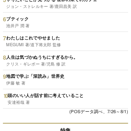
ジョン・ストレルキー 著/鹿田昌美 訳
ブティック
池井戸 潤 著
わたしはこれでやせました
MEGUMI 著/道下将太郎 監修
人生は気づかぬうちにすぎるから。
クリス・ギレボー 著/児島 修 訳
地図で学ぶ「深読み」世界史
伊藤 敏 著
頭のいい人が話す前に考えていること
安達裕哉 著
(POSデータ調べ、7/26～8/1)
特集