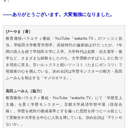
――ありがとうございます。大変勉強になりました。
びーやま［著］
教育痛快バラエティ番組・YouTube『wakatte.TV』のツッコミ担
当。早稲田大学教育学部卒。高校時代の偏差値は37だったが、1年
間の浪人を経て早稲田大学に入学。大学時代は起業・自主退学・復
学など、さまざまな経験をしたのち、大学受験のすばらしさに気づ
き現在に至る。甘いルックスと鋭いツッコミ（たまにポンコツ）で
視聴者の心を掴んでいる。決め台詞は学歴モンスターの相方・高田
ふーみんを制止する「ヤメロオマエ」。
高田ふーみん［協力］
教育痛快バラエティ番組・YouTube『wakatte.TV』にて「学歴至上
主義」を貫く学歴モンスター。京都大学経済学部中退（現役合
格）。学歴を絶対の価値基準とする偏った思想を持つヒール役とし
て受験生や大学生を中心に人気を博している。決め台詞は「Fランや
ないか」。