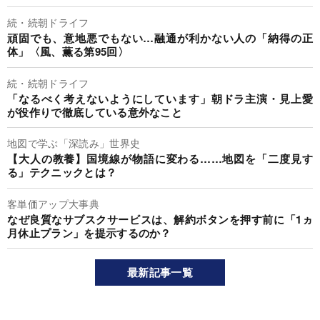
続・続朝ドライフ
頑固でも、意地悪でもない…融通が利かない人の「納得の正
体」〈風、薫る第95回〉
続・続朝ドライフ
「なるべく考えないようにしています」朝ドラ主演・見上愛
が役作りで徹底している意外なこと
地図で学ぶ「深読み」世界史
【大人の教養】国境線が物語に変わる……地図を「二度見す
る」テクニックとは？
客単価アップ大事典
なぜ良質なサブスクサービスは、解約ボタンを押す前に「1ヵ
月休止プラン」を提示するのか？
最新記事一覧