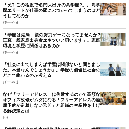
「え? この程度で名門大出身の高学歴?」。高学
歴エリートが仕事の壁にぶつかってしまうのはど
うしてなのか
びーやま
「学歴は結局、親の努力ゲーになってませんか?
正直一般家庭出身者はキツいと思います」。家庭
環境と学歴に関係はあるのか
びーやま
「社会に出てしまえば学歴は関係ないと聞きまし
た。本当なんでしょうか」。学歴の価値は社会の
どこで終わるのか考える
びーやま
なぜ「フリーアドレス」は失敗するのか? 高額な
オフィス改修がムダになる「フリーアドレスの座
席予約が定着しない元凶」と組織の生産性を上げ
る解決策とは
PR