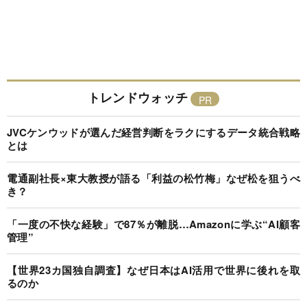
トレンドウォッチ
JVCケンウッドが選んだ経営判断をラクにするデータ統合戦略
とは
電通副社長×東大教授が語る「利益の松竹梅」なぜ松を狙うべ
き？
「一度の不快な経験」で87％が離脱…Amazonに学ぶ“AI顧客
管理”
【世界23カ国独自調査】なぜ日本はAI活用で世界に後れを取
るのか