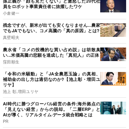
孫正義が「顔も見たくない」と激怒した20代社
員をロボット事業責任者に抜擢したワケ
小倉健一
残念ですが、新米が出ても安くなりません...農家
でもJAでもない、コメ高騰の「真の原因」とは?
真壁昭夫
農水省「コメの投機的な買い占め説」は胡散臭
い...米価高騰の悲願を達成した「真犯人」の正体
窪田順生
「令和の米騒動」と「JA全農悪玉論」の真相、
補助金の出し方は適切なのか?【池上彰・増田ユ
リヤ】
池上 彰,増田ユリヤ
AI時代に勝つグローバル経営の条件:海外拠点の
「見えない経営」からの脱却。「二層ERP」と
AIが導く、リアルタイム·データ統合戦略とは
PR