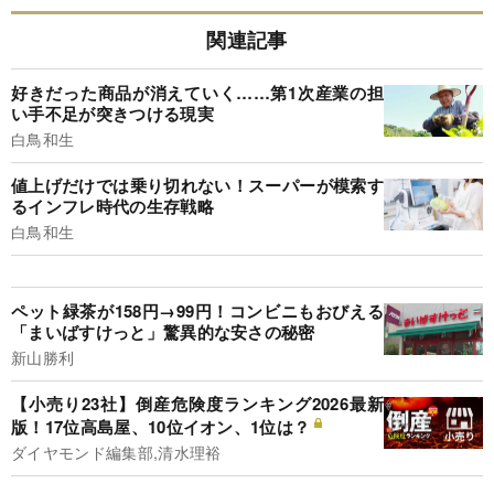
関連記事
好きだった商品が消えていく……第1次産業の担
い手不足が突きつける現実
白鳥和生
値上げだけでは乗り切れない！スーパーが模索す
るインフレ時代の生存戦略
白鳥和生
ペット緑茶が158円→99円！コンビニもおびえる
「まいばすけっと」驚異的な安さの秘密
新山勝利
【小売り23社】倒産危険度ランキング2026最新
版！17位高島屋、10位イオン、1位は？
ダイヤモンド編集部,清水理裕