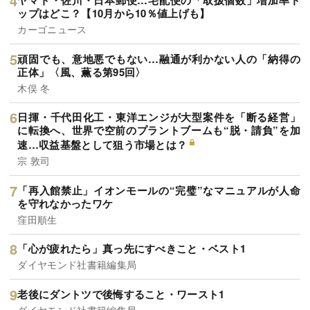
ヤマト・佐川・日本郵便…宅配便の「取扱個数」増加率ト
ップはどこ？【10月から10％値上げも】
カーゴニュース
頑固でも、意地悪でもない…融通が利かない人の「納得の
正体」〈風、薫る第95回〉
木俣 冬
日揮・千代田化工・東洋エンジが大型案件を「断る経営」
に転換へ、世界で空前のプラントブームも“脱・請負”を加
速…収益基盤として狙う市場とは？
宗 敦司
「再入館禁止」イオンモールの“完璧”なマニュアルが人命
を守れなかったワケ
窪田順生
「心が疲れたら」真っ先にすべきこと・ベスト1
ダイヤモンド社書籍編集局
老後にダントツで後悔すること・ワースト1
ダイヤモンド社書籍編集局