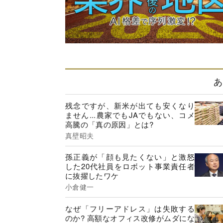
あ
残念ですが、新米が出ても安くなり
ません...農家でもJAでもない、コメ
高騰の「真の原因」とは?
真壁昭夫
孫正義が「顔も見たくない」と激怒
した20代社員をロボット事業責任者
に抜擢したワケ
小倉健一
なぜ「フリーアドレス」は失敗する
のか? 高額なオフィス改修がムダにな