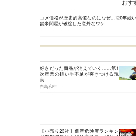
おす
コメ価格が歴史的高値なのになぜ...120年続
舗米問屋が破綻した意外なワケ
好きだった商品が消えていく……第1
次産業の担い手不足が突きつける現
実
白鳥和生
【小売り23社】倒産危険度ランキン