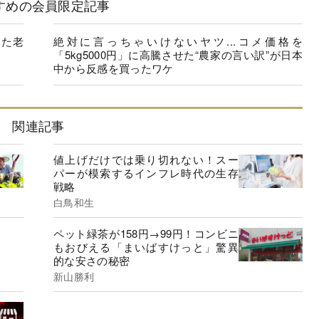
すめの会員限定記事
いた老
絶対に言っちゃいけないヤツ...コメ価格を
「5kg5000円」に高騰させた“農家の言い訳”が日本
中から反感を買ったワケ
関連記事
値上げだけでは乗り切れない！スー
パーが模索するインフレ時代の生存
戦略
白鳥和生
ペット緑茶が158円→99円！コンビニ
もおびえる「まいばすけっと」驚異
的な安さの秘密
新山勝利