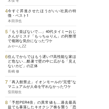
木俣 冬
今すぐ昇進させたほうがいい社員の特
徴・ベスト1
本田淳也
「もう並ばないで…」40代タイミーおじ
さんがミスド「もっちゅりん」の列整理
で複雑な気分になったワケ
みやーんZZ
住んでからではもう遅い!?高性能な家ほ
ど危ない…酷暑で壁の中に広がる「見え
ないカビ」の正体
長嶋 修
「再入館禁止」イオンモールの“完璧”な
マニュアルが人命を守れなかったワケ
窪田順生
「予想PER4倍」の異常値も…過去最高
益でも暴落したキオクシア株を襲う「恐