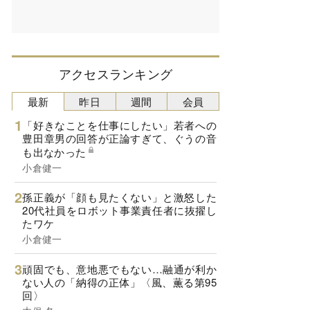
アクセスランキング
最新
昨日
週間
会員
「好きなことを仕事にしたい」若者への
豊田章男の回答が正論すぎて、ぐうの音
も出なかった
小倉健一
孫正義が「顔も見たくない」と激怒した
20代社員をロボット事業責任者に抜擢し
たワケ
小倉健一
頑固でも、意地悪でもない…融通が利か
ない人の「納得の正体」〈風、薫る第95
回〉