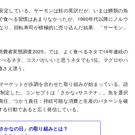
安定している。サーモンは鮭の英訳だが、いまは鱒類の魚
食べる習慣はあまりなかったが、1990年代以降にノルウ
なり、回転寿司が積極的に売り込んだ結果、「サーモン」
者実態調査2025」では、よく食べるネタで14年連続の
食べるネタ、コスパがいいと思うネタでも1位。マグロやハ
格さえ漂う。
マーケットが歩調を合わせた取り組みが始まっている。語
に制定した。コンセプトは「さかな×サステナ」。魚を選択
る責任、つかう責任：持続可能な消費と生産のパターンを確
する行動であると広く発信している。
さかなの日」の取り組みとは？