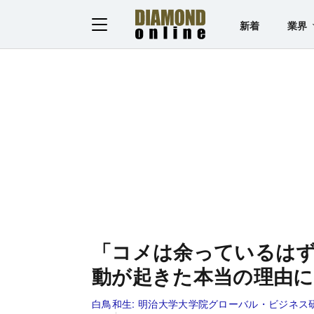
新着
業界
「コメは余っているは
動が起きた本当の理由
白鳥和生:
明治大学大学院グローバル・ビジネス