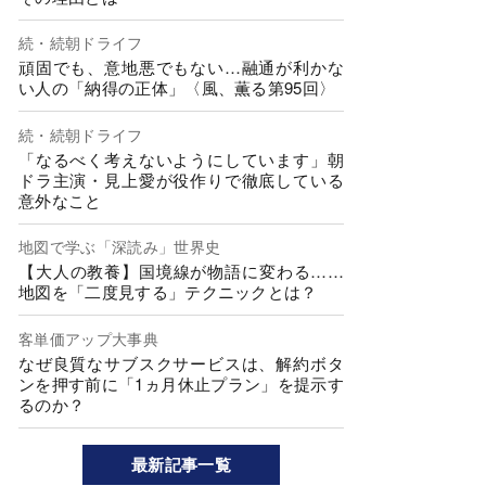
続・続朝ドライフ
頑固でも、意地悪でもない…融通が利かな
い人の「納得の正体」〈風、薫る第95回〉
続・続朝ドライフ
「なるべく考えないようにしています」朝
ドラ主演・見上愛が役作りで徹底している
意外なこと
地図で学ぶ「深読み」世界史
【大人の教養】国境線が物語に変わる……
地図を「二度見する」テクニックとは？
客単価アップ大事典
なぜ良質なサブスクサービスは、解約ボタ
ンを押す前に「1ヵ月休止プラン」を提示す
るのか？
最新記事一覧