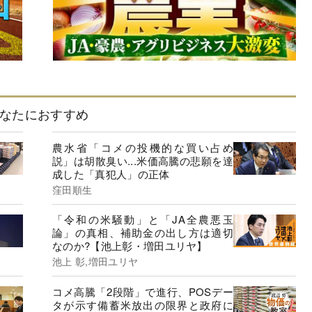
なたにおすすめ
農水省「コメの投機的な買い占め
説」は胡散臭い...米価高騰の悲願を達
成した「真犯人」の正体
窪田順生
「令和の米騒動」と「JA全農悪玉
論」の真相、補助金の出し方は適切
なのか?【池上彰・増田ユリヤ】
池上 彰,増田ユリヤ
コメ高騰「2段階」で進行、POSデー
タが示す備蓄米放出の限界と政府に