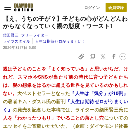
ログイン
【え、うちの子が？】子どもの心がどんどんわ
からなくなっていく親の態度・ワースト1
柴田賢三:
フリーライター
ライフスタイル
人生は期待ゼロがうまくいく
2026年3月7日 6:55
親は子どものことを「よく知っている」と思いがちだ。け
れど、スマホやSNSが当たり前の時代に育つ子どもたち
は、親の想像をはるかに超える世界を見ているのかもしれ
ない。
大ベストセラーとなった
『人生は「気分」が10割』
の著者キム・ダスル氏の新刊
『人生は期待ゼロがうまくい
く』
の発売を記念した本稿では、ライターの柴田賢三氏に
人を「わかったつもり」でいることの落とし穴
についての
エッセイをご寄稿いただいた。（企画：ダイヤモンド社書