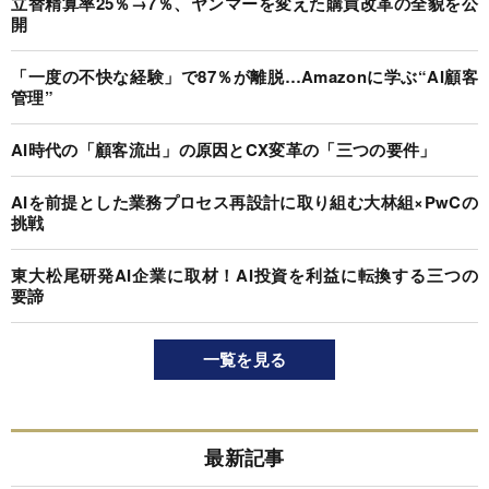
立替精算率25％→7％、ヤンマーを変えた購買改革の全貌を公
開
「一度の不快な経験」で87％が離脱…Amazonに学ぶ“AI顧客
管理”
AI時代の「顧客流出」の原因とCX変革の「三つの要件」
AIを前提とした業務プロセス再設計に取り組む大林組×PwCの
挑戦
東大松尾研発AI企業に取材！AI投資を利益に転換する三つの
要諦
一覧を見る
最新記事