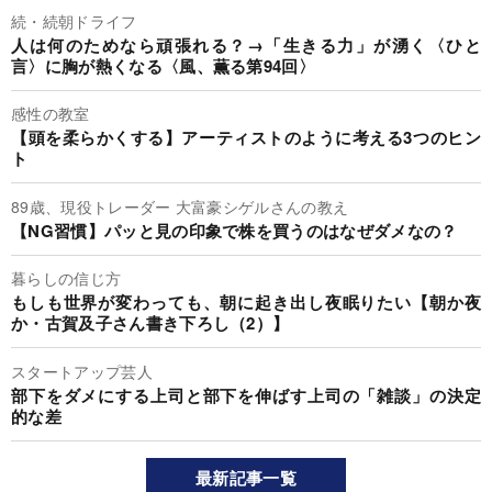
続・続朝ドライフ
人は何のためなら頑張れる？→「生きる力」が湧く〈ひと
言〉に胸が熱くなる〈風、薫る第94回〉
感性の教室
【頭を柔らかくする】アーティストのように考える3つのヒン
ト
89歳、現役トレーダー 大富豪シゲルさんの教え
【NG習慣】パッと見の印象で株を買うのはなぜダメなの？
暮らしの信じ方
もしも世界が変わっても、朝に起き出し夜眠りたい【朝か夜
か・古賀及子さん書き下ろし（2）】
スタートアップ芸人
部下をダメにする上司と部下を伸ばす上司の「雑談」の決定
的な差
最新記事一覧