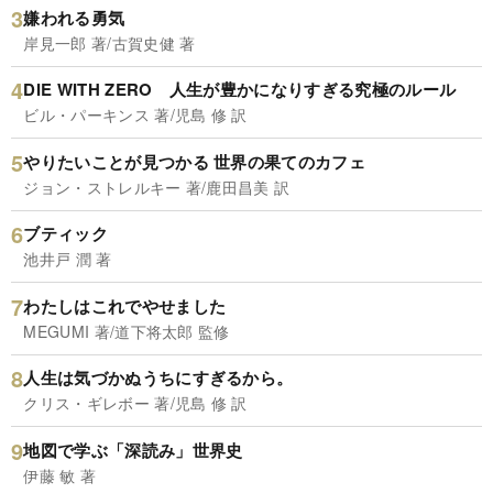
嫌われる勇気
岸見一郎 著/古賀史健 著
DIE WITH ZERO 人生が豊かになりすぎる究極のルール
ビル・パーキンス 著/児島 修 訳
やりたいことが見つかる 世界の果てのカフェ
ジョン・ストレルキー 著/鹿田昌美 訳
ブティック
池井戸 潤 著
わたしはこれでやせました
MEGUMI 著/道下将太郎 監修
人生は気づかぬうちにすぎるから。
クリス・ギレボー 著/児島 修 訳
地図で学ぶ「深読み」世界史
伊藤 敏 著