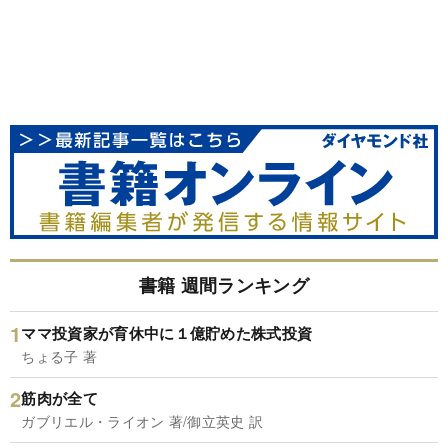
書籍 週間ランキング
ママ投資家が育休中に１億貯めた株式投資
ちょる子 著
筋肉が全て
ガブリエル・ライオン 著/御立英史 訳