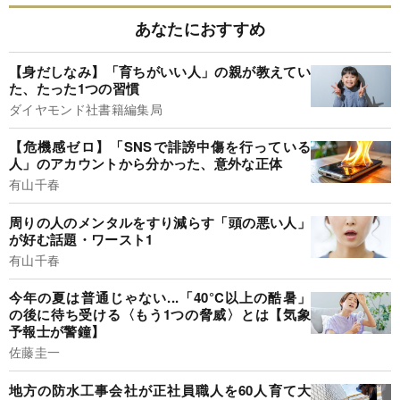
あなたにおすすめ
【身だしなみ】「育ちがいい人」の親が教えてい
た、たった1つの習慣
ダイヤモンド社書籍編集局
【危機感ゼロ】「SNSで誹謗中傷を行っている
人」のアカウントから分かった、意外な正体
有山千春
周りの人のメンタルをすり減らす「頭の悪い人」
が好む話題・ワースト1
有山千春
今年の夏は普通じゃない...「40°C以上の酷暑」
の後に待ち受ける〈もう1つの脅威〉とは【気象
予報士が警鐘】
佐藤圭一
地方の防水工事会社が正社員職人を60人育て大