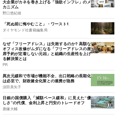
大企業がカネを巻き上げる「強欲インフレ」のメ
カニズム
野口悠紀雄
「死ぬ前に悔やむこと」・ワースト1
ダイヤモンド社書籍編集局
なぜ「フリーアドレス」は失敗するのか? 高額な
オフィス改修がムダになる「フリーアドレスの座
席予約が定着しない元凶」と組織の生産性を上げ
る解決策とは
PR
異次元緩和で市場が機能不全、出口戦略の長期化
は必至で、財政健全化策との連携が急務
須田美矢子
日銀の国債購入「減額ペース緩和」に見えた“優
しさ”の代償、金利上昇と円安のトレードオフ
唐鎌大輔