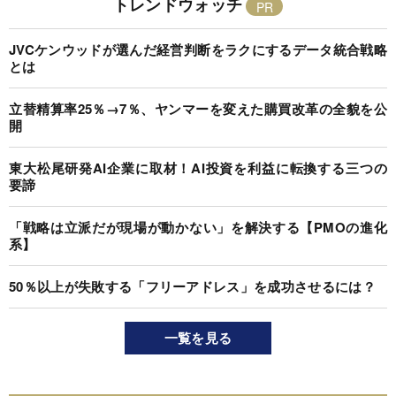
トレンドウォッチ
JVCケンウッドが選んだ経営判断をラクにするデータ統合戦略
とは
立替精算率25％→7％、ヤンマーを変えた購買改革の全貌を公
開
東大松尾研発AI企業に取材！AI投資を利益に転換する三つの
要諦
「戦略は立派だが現場が動かない」を解決する【PMOの進化
系】
50％以上が失敗する「フリーアドレス」を成功させるには？
一覧を見る