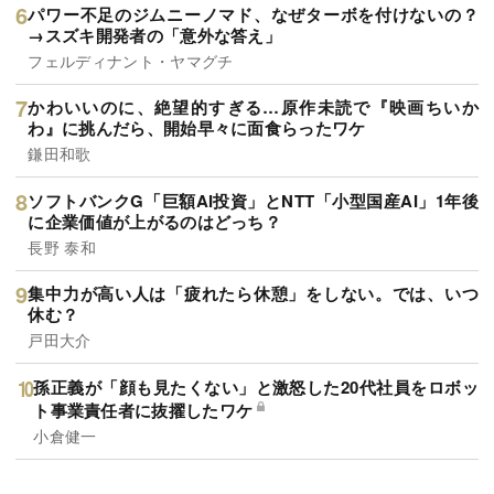
パワー不足のジムニーノマド、なぜターボを付けないの？
→スズキ開発者の「意外な答え」
フェルディナント・ヤマグチ
かわいいのに、絶望的すぎる…原作未読で『映画ちいか
わ』に挑んだら、開始早々に面食らったワケ
鎌田和歌
ソフトバンクG「巨額AI投資」とNTT「小型国産AI」1年後
に企業価値が上がるのはどっち？
長野 泰和
集中力が高い人は「疲れたら休憩」をしない。では、いつ
休む？
戸田大介
孫正義が「顔も見たくない」と激怒した20代社員をロボッ
ト事業責任者に抜擢したワケ
小倉健一