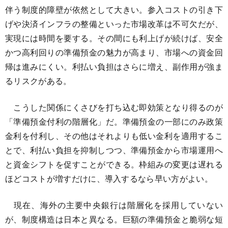
伴う制度的障壁が依然として大きい。参入コストの引き下
げや決済インフラの整備といった市場改革は不可欠だが、
実現には時間を要する。その間にも利上げが続けば、安全
かつ高利回りの準備預金の魅力が高まり、市場への資金回
帰は進みにくい。利払い負担はさらに増え、副作用が強ま
るリスクがある。
こうした関係にくさびを打ち込む即効策となり得るのが
「準備預金付利の階層化」だ。準備預金の一部にのみ政策
金利を付利し、その他はそれよりも低い金利を適用するこ
とで、利払い負担を抑制しつつ、準備預金から市場運用へ
と資金シフトを促すことができる。枠組みの変更は遅れる
ほどコストが増すだけに、導入するなら早い方がよい。
現在、海外の主要中央銀行は階層化を採用していない
が、制度構造は日本と異なる。巨額の準備預金と脆弱な短