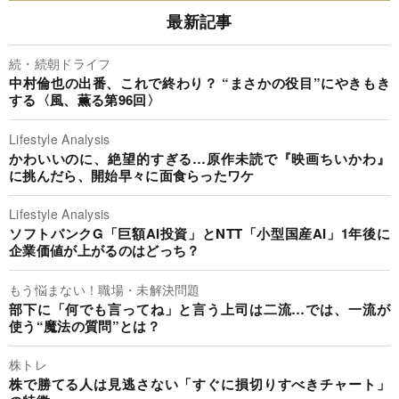
最新記事
続・続朝ドライフ
中村倫也の出番、これで終わり？ “まさかの役目”にやきもき
する〈風、薫る第96回〉
Lifestyle Analysis
かわいいのに、絶望的すぎる…原作未読で『映画ちいかわ』
に挑んだら、開始早々に面食らったワケ
Lifestyle Analysis
ソフトバンクG「巨額AI投資」とNTT「小型国産AI」1年後に
企業価値が上がるのはどっち？
もう悩まない！職場・未解決問題
部下に「何でも言ってね」と言う上司は二流…では、一流が
使う“魔法の質問”とは？
株トレ
株で勝てる人は見逃さない「すぐに損切りすべきチャート」