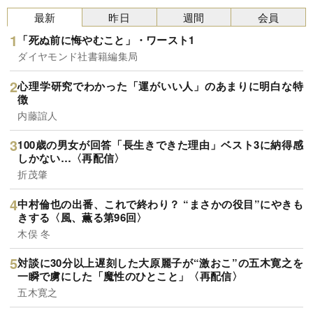
最新
昨日
週間
会員
「死ぬ前に悔やむこと」・ワースト1
ダイヤモンド社書籍編集局
心理学研究でわかった「運がいい人」のあまりに明白な特
徴
内藤誼人
100歳の男女が回答「長生きできた理由」ベスト3に納得感
しかない…〈再配信〉
折茂肇
中村倫也の出番、これで終わり？ “まさかの役目”にやきも
きする〈風、薫る第96回〉
木俣 冬
対談に30分以上遅刻した大原麗子が“激おこ”の五木寛之を
一瞬で虜にした「魔性のひとこと」〈再配信〉
五木寛之