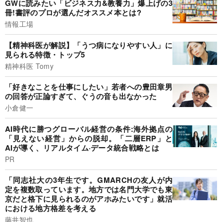
GWに読みたい「ビジネス力&教養力」爆上げの3
冊!書評のプロが選んだオススメ本とは?
情報工場
【精神科医が解説】「うつ病になりやすい人」に
見られる特徴・トップ5
精神科医 Tomy
「好きなことを仕事にしたい」若者への豊田章男
の回答が正論すぎて、ぐうの音も出なかった
小倉健一
AI時代に勝つグローバル経営の条件:海外拠点の
「見えない経営」からの脱却。「二層ERP」と
AIが導く、リアルタイム·データ統合戦略とは
PR
「同志社大の3年生です。GMARCHの友人が内
定を複数取っています。地方では名門大学でも東
京だと格下に見られるのがアホみたいです」就活
における地方格差を考える
藤井智也