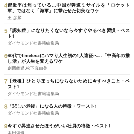
習近平は焦っている…中国が弾道ミサイルを「ロケット
軍」ではなく「海軍」に撃たせた切実なワケ
王 彦麟
「認知症」になりたくないなら今すぐやるべき習慣・ベス
ト1
ダイヤモンド社書籍編集局
60代でtimeleszにハマり人生初の1人遠征へ…「中高年の推
し活」が人生を変えるワケ
劇団雌猫,松下真由美
【老後】ひとりぼっちにならないために今すべきこと・ベ
スト1
ダイヤモンド社書籍編集局
「悲しい老後」になる人の特徴・ワースト1
ダイヤモンド社書籍編集局
今すぐ昇進させたほうがいい社員の特徴・ベスト1
本田淳也