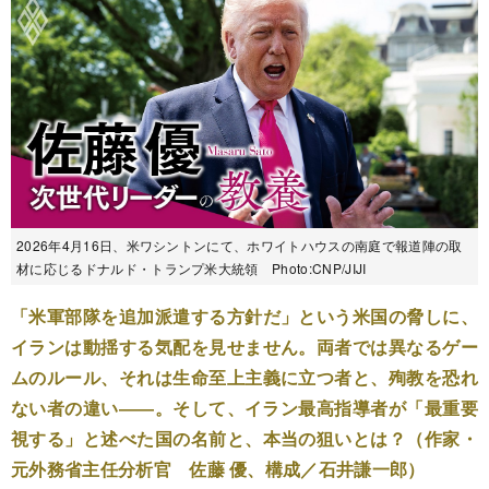
2026年4月16日、米ワシントンにて、ホワイトハウスの南庭で報道陣の取
材に応じるドナルド・トランプ米大統領 Photo:CNP/JIJI
「米軍部隊を追加派遣する方針だ」という米国の脅しに、
イランは動揺する気配を見せません。両者では異なるゲー
ムのルール、それは生命至上主義に立つ者と、殉教を恐れ
ない者の違い――。そして、イラン最高指導者が「最重要
視する」と述べた国の名前と、本当の狙いとは？（作家・
元外務省主任分析官 佐藤 優、構成／石井謙一郎）