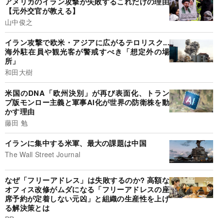
アメリカのイラン攻撃が失敗するこれだけの理由
【元外交官が教える】
山中俊之
イラン攻撃で欧米・アジアに広がるテロリスク...
海外駐在員や観光客が警戒すべき「想定外の場
所」
和田大樹
米国のDNA「欧州決別」が再び表面化、トラン
プ版モンロー主義と軍事AI化が世界の防衛株を動
かす理由
藤田 勉
イランに集中する米軍、最大の課題は中国
The Wall Street Journal
なぜ「フリーアドレス」は失敗するのか? 高額な
オフィス改修がムダになる「フリーアドレスの座
席予約が定着しない元凶」と組織の生産性を上げ
る解決策とは