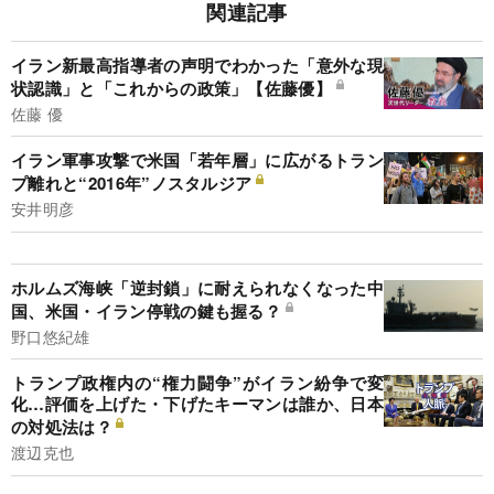
関連記事
イラン新最高指導者の声明でわかった「意外な現
状認識」と「これからの政策」【佐藤優】
佐藤 優
イラン軍事攻撃で米国「若年層」に広がるトラン
プ離れと“2016年”ノスタルジア
安井明彦
ホルムズ海峡「逆封鎖」に耐えられなくなった中
国、米国・イラン停戦の鍵も握る？
野口悠紀雄
トランプ政権内の“権力闘争”がイラン紛争で変
化…評価を上げた・下げたキーマンは誰か、日本
の対処法は？
渡辺克也