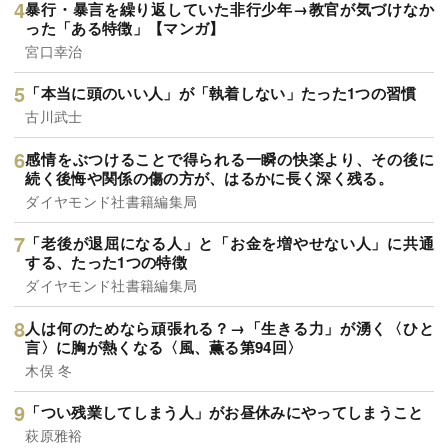
暴行・暴言を繰り返していた非行少年→教官が気づけなか
った「ある特徴」【マンガ】
宮口幸治
「本当に頭のいい人」が「執着しない」たった1つの習慣
古川武士
感情をぶつけることで得られる一瞬の快楽より、その後に
続く後悔や関係の傷の方が、はるかに長く深く残る。
ダイヤモンド社書籍編集局
「老後が退屈になる人」と「お金を増やせない人」に共通
する、たった1つの特徴
ダイヤモンド社書籍編集局
人は何のためなら頑張れる？→「生きる力」が湧く〈ひと
言〉に胸が熱くなる〈風、薫る第94回〉
木俣 冬
「つい残業してしまう人」がお昼休みにやってしまうこと
萩原雅裕