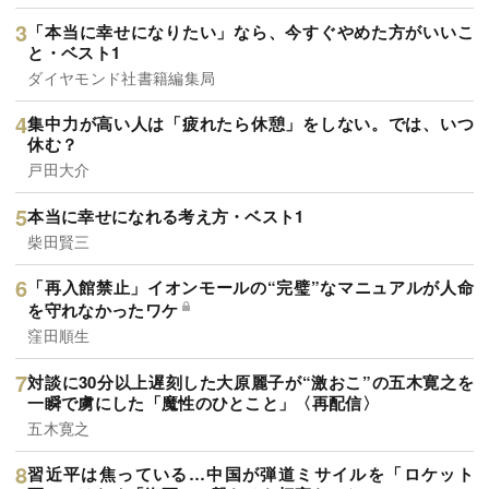
「本当に幸せになりたい」なら、今すぐやめた方がいいこ
と・ベスト1
ダイヤモンド社書籍編集局
集中力が高い人は「疲れたら休憩」をしない。では、いつ
休む？
戸田大介
本当に幸せになれる考え方・ベスト1
柴田賢三
「再入館禁止」イオンモールの“完璧”なマニュアルが人命
を守れなかったワケ
窪田順生
対談に30分以上遅刻した大原麗子が“激おこ”の五木寛之を
一瞬で虜にした「魔性のひとこと」〈再配信〉
五木寛之
習近平は焦っている…中国が弾道ミサイルを「ロケット