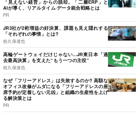
「見えない経営」からの脱却。「二層ERP」と
AIが導く、リアルタイム·データ統合戦略とは
PR
JR3社が2桁増益の好決算、課題も見え隠れする
「それぞれの事情」とは?
枝久保達也
高輪ゲートウェイだけじゃない...JR東日本「過
去最高決算」を支えた“もう一つの主役”
枝久保達也
なぜ「フリーアドレス」は失敗するのか? 高額な
オフィス改修がムダになる「フリーアドレスの座
席予約が定着しない元凶」と組織の生産性を上げ
る解決策とは
PR