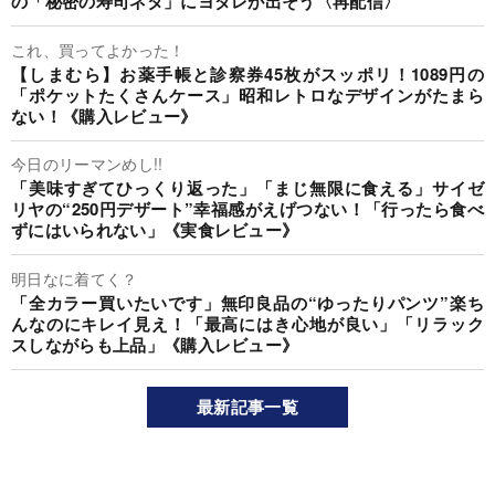
の「秘密の寿司ネタ」にヨダレが出そう〈再配信〉
これ、買ってよかった！
【しまむら】お薬手帳と診察券45枚がスッポリ！1089円の
「ポケットたくさんケース」昭和レトロなデザインがたまら
ない！《購入レビュー》
今日のリーマンめし!!
「美味すぎてひっくり返った」「まじ無限に食える」サイゼ
リヤの“250円デザート”幸福感がえげつない！「行ったら食べ
ずにはいられない」《実食レビュー》
明日なに着てく？
「全カラー買いたいです」無印良品の“ゆったりパンツ”楽ち
んなのにキレイ見え！「最高にはき心地が良い」「リラック
スしながらも上品」《購入レビュー》
最新記事一覧