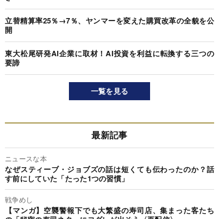
立替精算率25％→7％、ヤンマーを変えた購買改革の全貌を公
開
東大松尾研発AI企業に取材！AI投資を利益に転換する三つの
要諦
一覧を見る
最新記事
ニュースな本
なぜスティーブ・ジョブズの話は短くても伝わったのか？話
す前にしていた「たった1つの習慣」
戦争めし
【マンガ】空襲警報下でも大繁盛の寿司店、集まった客たち