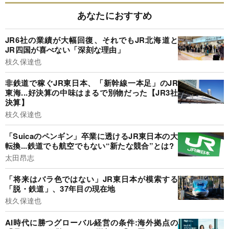
あなたにおすすめ
JR6社の業績が大幅回復、それでもJR北海道と
JR四国が喜べない「深刻な理由」
枝久保達也
非鉄道で稼ぐJR東日本、「新幹線一本足」のJR
東海...好決算の中味はまるで別物だった【JR3社
決算】
枝久保達也
「Suicaのペンギン」卒業に透けるJR東日本の大
転換...鉄道でも航空でもない“新たな競合”とは?
太田昂志
「将来はバラ色ではない」JR東日本が模索する
「脱・鉄道」、37年目の現在地
枝久保達也
AI時代に勝つグローバル経営の条件:海外拠点の