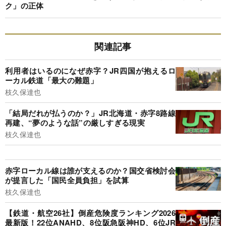
ク」の正体
関連記事
利用者はいるのになぜ赤字？JR四国が抱えるロ
ーカル鉄道「最大の難題」
枝久保達也
「結局だれが払うのか？」JR北海道・赤字8路線
再建、“夢のような話”の厳しすぎる現実
枝久保達也
赤字ローカル線は誰が支えるのか？国交省検討会
が提言した「国民全員負担」を試算
枝久保達也
【鉄道・航空26社】倒産危険度ランキング2026
最新版！22位ANAHD、8位阪急阪神HD、6位JR