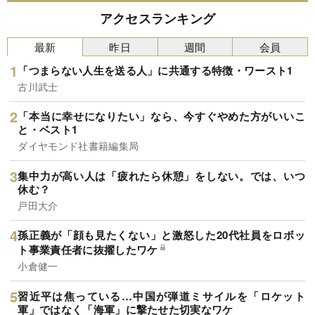
アクセスランキング
最新
昨日
週間
会員
「つまらない人生を送る人」に共通する特徴・ワースト1
古川武士
「本当に幸せになりたい」なら、今すぐやめた方がいいこ
と・ベスト1
ダイヤモンド社書籍編集局
集中力が高い人は「疲れたら休憩」をしない。では、いつ
休む？
戸田大介
孫正義が「顔も見たくない」と激怒した20代社員をロボッ
ト事業責任者に抜擢したワケ
小倉健一
習近平は焦っている…中国が弾道ミサイルを「ロケット
軍」ではなく「海軍」に撃たせた切実なワケ