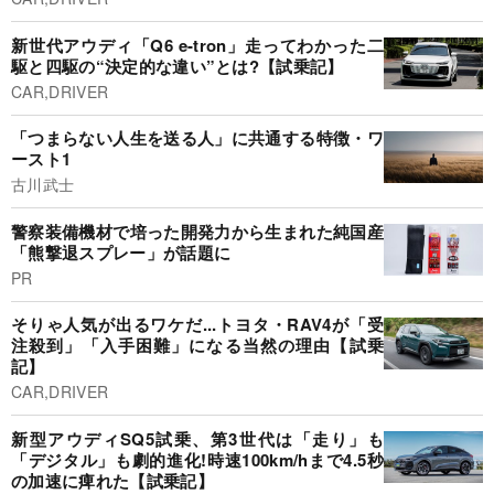
新世代アウディ「Q6 e-tron」走ってわかった二
駆と四駆の“決定的な違い”とは?【試乗記】
CAR,DRIVER
「つまらない人生を送る人」に共通する特徴・ワ
ースト1
古川武士
警察装備機材で培った開発力から生まれた純国産
「熊撃退スプレー」が話題に
PR
そりゃ人気が出るワケだ...トヨタ・RAV4が「受
注殺到」「入手困難」になる当然の理由【試乗
記】
CAR,DRIVER
新型アウディSQ5試乗、第3世代は「走り」も
「デジタル」も劇的進化!時速100km/hまで4.5秒
の加速に痺れた【試乗記】