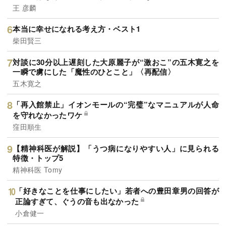
王 彦麟
本当に幸せになれる考え方・ベスト1
柴田賢三
対談に30分以上遅刻した大原麗子が“激おこ”の五木寛之を
一瞬で虜にした「魔性のひとこと」〈再配信〉
五木寛之
「再入館禁止」イオンモールの“完璧”なマニュアルが人命
を守れなかったワケ
窪田順生
【精神科医が解説】「うつ病になりやすい人」に見られる
特徴・トップ5
精神科医 Tomy
「好きなことを仕事にしたい」若者への豊田章男の回答が
正論すぎて、ぐうの音も出なかった
小倉健一