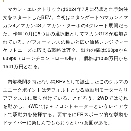
マカン・エレクトリックは2024年7月に発表され予約注
文をスタートしたBEV。当初はスタンダードのマカン／マ
カン4／マカン4S／マカン・ターボの4グレード展開だっ
た。昨年10月に5つ目の選択肢としてマカンGTSが追加さ
れている。パフォーマンスの違いと広い価格レンジでマー
ケットニーズに応える戦略は万全。出力の幅は360psから
639ps（ローンチコントロール時）、価格は1038万円から
1541万円となる。
内燃機関を持たない純BEVとして誕生したこのクルマの
ユニークポイントはデフォルトとなる駆動用モーターをリ
アアクスルに取り付けていることだろう。2WDではそれ
を動かし、4WDでは＋フロントモーターというレイアウ
トで駆動力を発揮する。要するにFRスポーツ的な挙動を
ドライバーに楽しんでもらおうという意図がある。