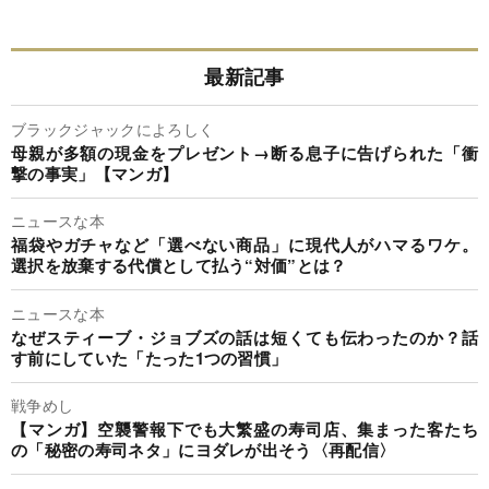
最新記事
ブラックジャックによろしく
母親が多額の現金をプレゼント→断る息子に告げられた「衝
撃の事実」【マンガ】
ニュースな本
福袋やガチャなど「選べない商品」に現代人がハマるワケ。
選択を放棄する代償として払う“対価”とは？
ニュースな本
なぜスティーブ・ジョブズの話は短くても伝わったのか？話
す前にしていた「たった1つの習慣」
戦争めし
【マンガ】空襲警報下でも大繁盛の寿司店、集まった客たち
の「秘密の寿司ネタ」にヨダレが出そう〈再配信〉