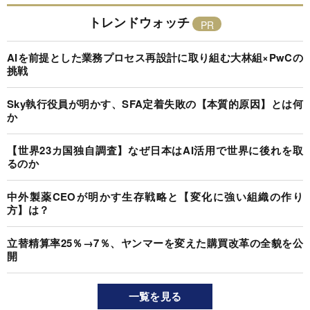
トレンドウォッチ
AIを前提とした業務プロセス再設計に取り組む大林組×PwCの
挑戦
Sky執行役員が明かす、SFA定着失敗の【本質的原因】とは何
か
【世界23カ国独自調査】なぜ日本はAI活用で世界に後れを取
るのか
中外製薬CEOが明かす生存戦略と【変化に強い組織の作り
方】は？
立替精算率25％→7％、ヤンマーを変えた購買改革の全貌を公
開
一覧を見る