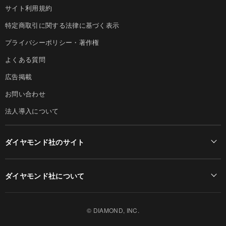
サイト利用規約
特定商取引に関する法律に基づく表示
プライバシーポリシー・著作権
よくある質問
広告掲載
お問い合わせ
法人導入について
ダイヤモンド社のサイト
Diamond Online(English)
ダイヤモンド社について
週刊ダイヤモンド
ダイヤモンド社TOP
DIAMONDハーバード・ビジネス・レビュー
© DIAMOND, INC.
会社概要
ダイヤモンドZAi（デジタル版）