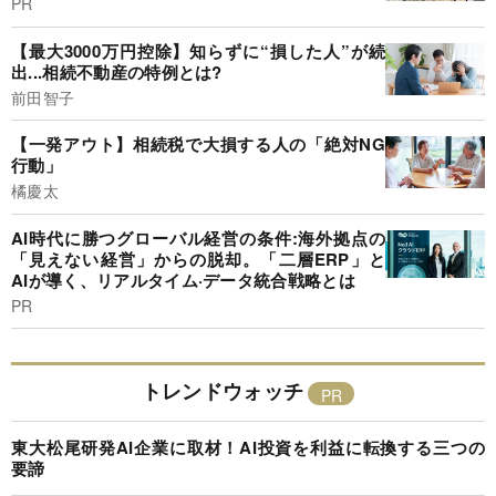
PR
【最大3000万円控除】知らずに“損した人”が続
出...相続不動産の特例とは?
前田智子
【一発アウト】相続税で大損する人の「絶対NG
行動」
橘慶太
AI時代に勝つグローバル経営の条件:海外拠点の
「見えない経営」からの脱却。「二層ERP」と
AIが導く、リアルタイム·データ統合戦略とは
PR
トレンドウォッチ
東大松尾研発AI企業に取材！AI投資を利益に転換する三つの
要諦