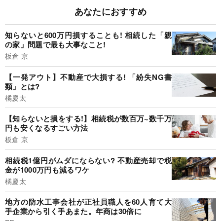
あなたにおすすめ
知らないと600万円損することも! 相続した「親
の家」問題で最も大事なこと!
板倉 京
【一発アウト】不動産で大損する! 「紛失NG書
類」とは?
橘慶太
【知らないと損をする!】相続税が数百万~数千万
円も安くなるすごい方法
板倉 京
相続税1億円がムダにならない? 不動産売却で税
金が1000万円も減るワケ
橘慶太
地方の防水工事会社が正社員職人を60人育て大
手企業から引く手あまた。年商は30倍に