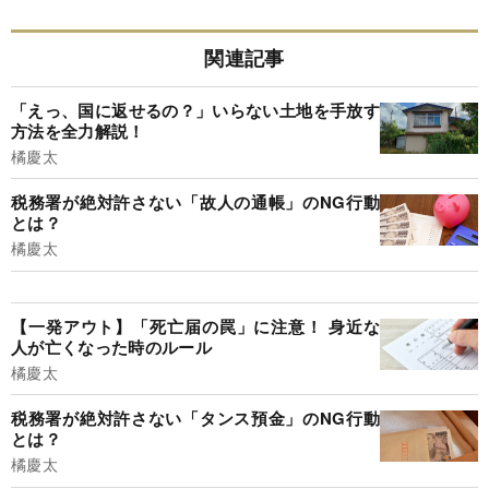
関連記事
「えっ、国に返せるの？」いらない土地を手放す
方法を全力解説！
橘慶太
税務署が絶対許さない「故人の通帳」のNG行動
とは？
橘慶太
【一発アウト】「死亡届の罠」に注意！ 身近な
人が亡くなった時のルール
橘慶太
税務署が絶対許さない「タンス預金」のNG行動
とは？
橘慶太