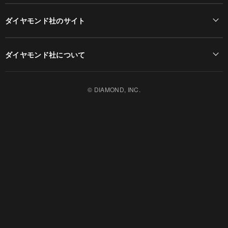
ダイヤモンド社のサイト
Diamond Online(English)
ダイヤモンド社について
週刊ダイヤモンド
ダイヤモンド社TOP
DIAMONDハーバード・ビジネス・レビュー
© DIAMOND, INC.
会社概要
ダイヤモンドZAi（デジタル版）
採用情報
書籍オンライン
お知らせ
ザイ・オンライン
ザイFX！
ダイヤモンド不動産研究所
DIAMOND Quarterly
HRオンライン
クリプトインサイト