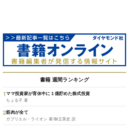
書籍 週間ランキング
ママ投資家が育休中に１億貯めた株式投資
ちょる子 著
筋肉が全て
ガブリエル・ライオン 著/御立英史 訳