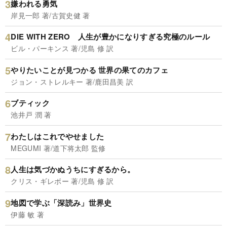
嫌われる勇気
岸見一郎 著/古賀史健 著
DIE WITH ZERO 人生が豊かになりすぎる究極のルール
ビル・パーキンス 著/児島 修 訳
やりたいことが見つかる 世界の果てのカフェ
ジョン・ストレルキー 著/鹿田昌美 訳
ブティック
池井戸 潤 著
わたしはこれでやせました
MEGUMI 著/道下将太郎 監修
人生は気づかぬうちにすぎるから。
クリス・ギレボー 著/児島 修 訳
地図で学ぶ「深読み」世界史
伊藤 敏 著