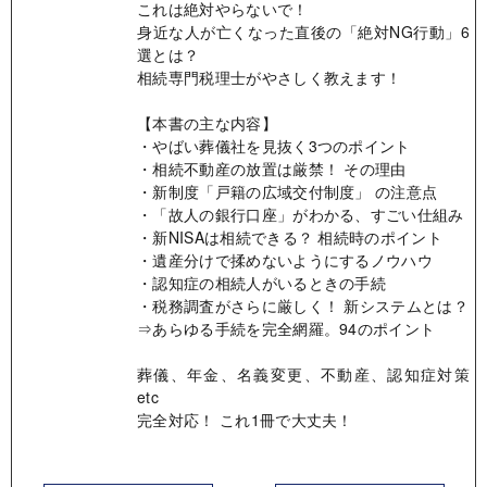
これは絶対やらないで！
身近な人が亡くなった直後の「絶対NG行動」6
選とは？
相続専門税理士がやさしく教えます！
【本書の主な内容】
・やばい葬儀社を見抜く3つのポイント
・相続不動産の放置は厳禁！ その理由
・新制度「戸籍の広域交付制度」 の注意点
・「故人の銀行口座」がわかる、すごい仕組み
・新NISAは相続できる？ 相続時のポイント
・遺産分けで揉めないようにするノウハウ
・認知症の相続人がいるときの手続
・税務調査がさらに厳しく！ 新システムとは？
⇒あらゆる手続を完全網羅。94のポイント
葬儀、年金、名義変更、不動産、認知症対策
etc
完全対応！ これ1冊で大丈夫！