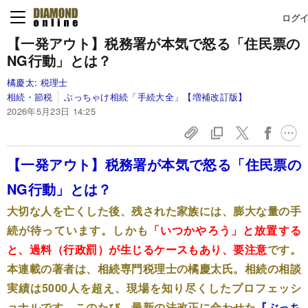
ログ
【一発アウト】税務署が本気で怒る「住民票の
NG行動」とは？
橘慶太:
税理士
相続・節税
ぶっちゃけ相続「手続大全」【増補改訂版】
2026年5月23日 14:25
【一発アウト】税務署が本気で怒る「住民票の
NG行動」とは？
大切な人を亡くした後、残された家族には、膨大な量の手
続が待っています。しかも
「いつかやろう」と放置する
と、過料（行政罰）が生じるケースもあり、要注意
です。
本連載の著者は、相続専門税理士の橘慶太氏。相続の相談
実績は5000人を超え、現場を知り尽くしたプロフェッシ
ョナルです。このたび、最新の法改正に合わせた
『ぶっち