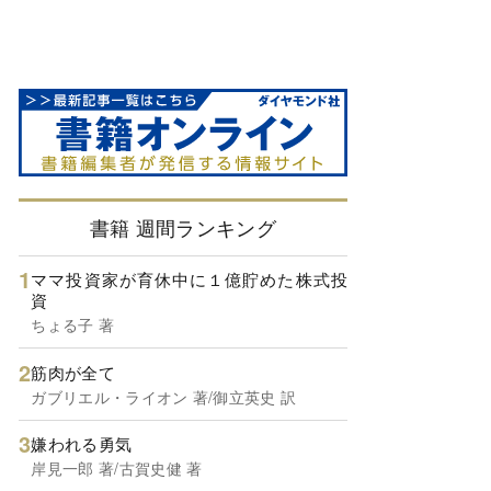
書籍 週間ランキング
ママ投資家が育休中に１億貯めた株式投
資
ちょる子 著
筋肉が全て
ガブリエル・ライオン 著/御立英史 訳
嫌われる勇気
岸見一郎 著/古賀史健 著