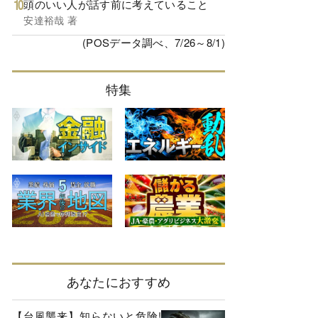
頭のいい人が話す前に考えていること
安達裕哉 著
(POSデータ調べ、7/26～8/1)
特集
あなたにおすすめ
【台風襲来】知らないと危険!