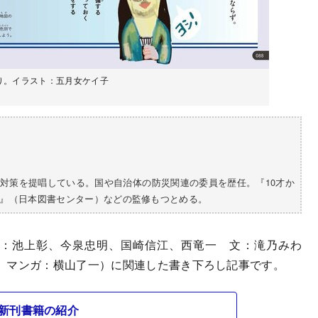
り。イラスト：五月女ケイ子
対策を提唱している。国や自治体の防災関連の委員を歴任。『10才か
』（日本図書センター）などの監修もつとめる。
：池上彰、今泉忠明、国崎信江、西竜一 文：滝乃みわ
 マンガ：横山了一）に関連した書き下ろし記事です。
新刊書籍の紹介