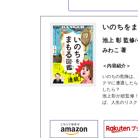
いのちをま
池上 彰 監修
みわこ 著
＜内容紹介＞
いのちの危険は、
クマに遭遇したら
したら？
池上彰が総監修
ば、人生のリスク