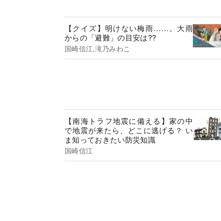
【クイズ】明けない梅雨……。大雨
からの「避難」の目安は??
国崎信江,滝乃みわこ
【南海トラフ地震に備える】家の中
で地震が来たら、どこに逃げる？ い
ま知っておきたい防災知識
国崎信江