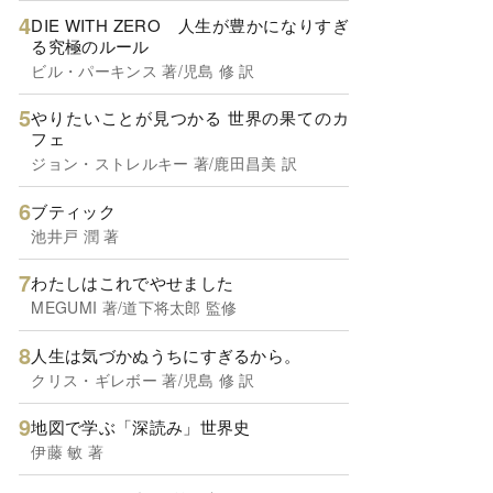
DIE WITH ZERO 人生が豊かになりすぎ
る究極のルール
ビル・パーキンス 著/児島 修 訳
やりたいことが見つかる 世界の果てのカ
フェ
ジョン・ストレルキー 著/鹿田昌美 訳
ブティック
池井戸 潤 著
わたしはこれでやせました
MEGUMI 著/道下将太郎 監修
人生は気づかぬうちにすぎるから。
クリス・ギレボー 著/児島 修 訳
地図で学ぶ「深読み」世界史
伊藤 敏 著