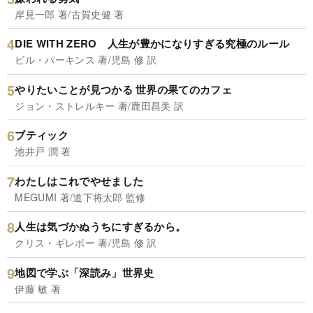
岸見一郎 著/古賀史健 著
DIE WITH ZERO 人生が豊かになりすぎる究極のルール
ビル・パーキンス 著/児島 修 訳
やりたいことが見つかる 世界の果てのカフェ
ジョン・ストレルキー 著/鹿田昌美 訳
ブティック
池井戸 潤 著
わたしはこれでやせました
MEGUMI 著/道下将太郎 監修
人生は気づかぬうちにすぎるから。
クリス・ギレボー 著/児島 修 訳
地図で学ぶ「深読み」世界史
伊藤 敏 著