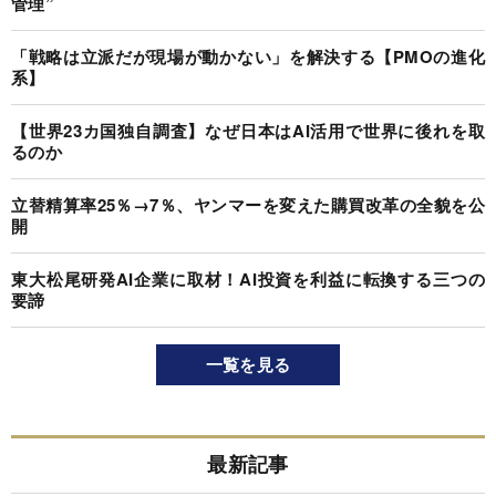
管理”
「戦略は立派だが現場が動かない」を解決する【PMOの進化
系】
【世界23カ国独自調査】なぜ日本はAI活用で世界に後れを取
るのか
立替精算率25％→7％、ヤンマーを変えた購買改革の全貌を公
開
東大松尾研発AI企業に取材！AI投資を利益に転換する三つの
要諦
一覧を見る
最新記事