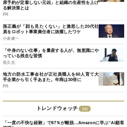
席予約が定着しない元凶」と組織の生産性を上げ
る解決策とは
PR
孫正義が「顔も見たくない」と激怒した20代社
員をロボット事業責任者に抜擢したワケ
小倉健一
「中身のない仕事」を量産する人が、無意識にや
っている残念な習慣
長久允
地方の防水工事会社が正社員職人を60人育て大
手企業から引く手あまた。年商は30倍に
PR
トレンドウォッチ
「一度の不快な経験」で87％が離脱…Amazonに学ぶ“AI顧客