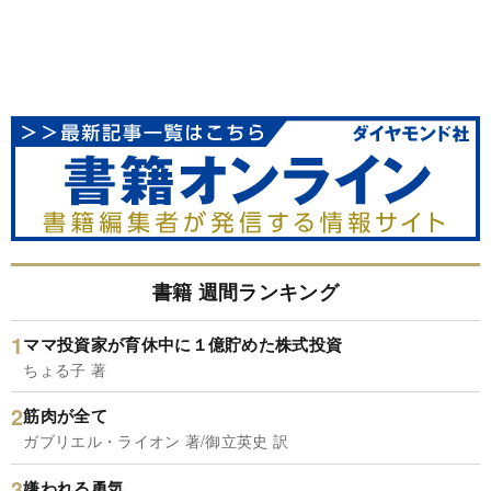
書籍 週間ランキング
ママ投資家が育休中に１億貯めた株式投資
ちょる子 著
筋肉が全て
ガブリエル・ライオン 著/御立英史 訳
嫌われる勇気