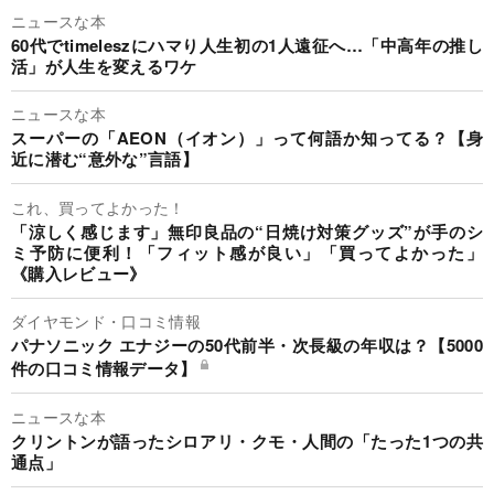
ニュースな本
60代でtimeleszにハマり人生初の1人遠征へ…「中高年の推し
活」が人生を変えるワケ
ニュースな本
スーパーの「AEON（イオン）」って何語か知ってる？【身
近に潜む“意外な”言語】
これ、買ってよかった！
「涼しく感じます」無印良品の“日焼け対策グッズ”が手のシ
ミ予防に便利！「フィット感が良い」「買ってよかった」
《購入レビュー》
ダイヤモンド・口コミ情報
パナソニック エナジーの50代前半・次長級の年収は？【5000
件の口コミ情報データ】
ニュースな本
クリントンが語ったシロアリ・クモ・人間の「たった1つの共
通点」