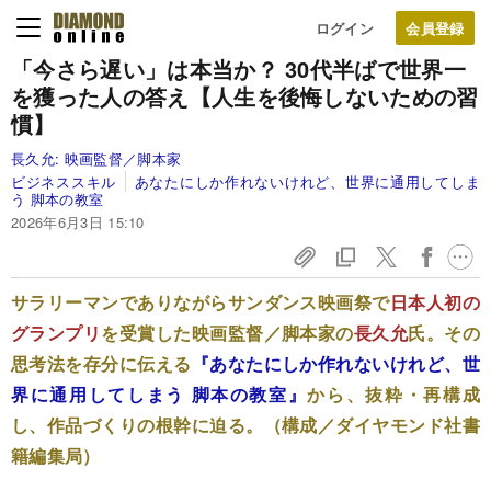
ログイン
「今さら遅い」は本当か？ 30代半ばで世界一
を獲った人の答え【人生を後悔しないための習
慣】
長久允:
映画監督／脚本家
ビジネススキル
あなたにしか作れないけれど、世界に通用してしま
う 脚本の教室
2026年6月3日 15:10
サラリーマンでありながらサンダンス映画祭で
日本人初の
グランプリ
を受賞した映画監督／脚本家の
長久允
氏。その
思考法を存分に伝える
『あなたにしか作れないけれど、世
界に通用してしまう 脚本の教室』
から、抜粋・再構成
し、作品づくりの根幹に迫る。（構成／ダイヤモンド社書
籍編集局）