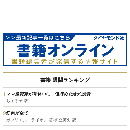
書籍 週間ランキング
ママ投資家が育休中に１億貯めた株式投資
ちょる子 著
筋肉が全て
ガブリエル・ライオン 著/御立英史 訳