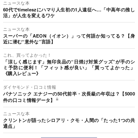
ニュースな本
60代でtimeleszにハマり人生初の1人遠征へ…「中高年の推し
活」が人生を変えるワケ
ニュースな本
スーパーの「AEON（イオン）」って何語か知ってる？【身
近に潜む“意外な”言語】
これ、買ってよかった！
「涼しく感じます」無印良品の“日焼け対策グッズ”が手のシ
ミ予防に便利！「フィット感が良い」「買ってよかった」
《購入レビュー》
ダイヤモンド・口コミ情報
パナソニック エナジーの50代前半・次長級の年収は？【5000
件の口コミ情報データ】
ニュースな本
クリントンが語ったシロアリ・クモ・人間の「たった1つの共
通点」