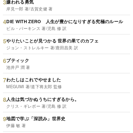
嫌われる勇気
岸見一郎 著/古賀史健 著
DIE WITH ZERO 人生が豊かになりすぎる究極のルール
ビル・パーキンス 著/児島 修 訳
やりたいことが見つかる 世界の果てのカフェ
ジョン・ストレルキー 著/鹿田昌美 訳
ブティック
池井戸 潤 著
わたしはこれでやせました
MEGUMI 著/道下将太郎 監修
人生は気づかぬうちにすぎるから。
クリス・ギレボー 著/児島 修 訳
地図で学ぶ「深読み」世界史
伊藤 敏 著