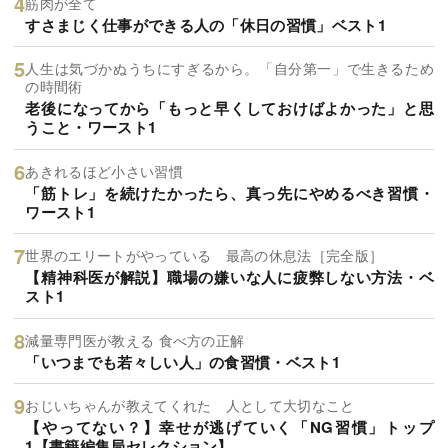
筋肉が全て
すさまじく仕事ができる人の「休日の習慣」ベスト1
人生は気づかぬうちにすぎるから。「自分第一」で生きるため
の時間術
老後になってから「もっと早くしておけばよかった」と思
うこと・ワースト1
あきれるほど小さい習慣
「筋トレ」を続けたかったら、真っ先にやめるべき習慣・
ワースト1
世界のエリートがやっている 最高の休息法［完全版］
【精神科医が解説】職場の嫌いな人に疲弊しない方法・ベ
スト1
減量専門医が教える 食べ方の正解
「いつまでも若々しい人」の食習慣・ベスト1
おじいちゃんが教えてくれた 人として大切なこと
【やってない？】幸せが逃げていく「NG習慣」トップ
1【書籍編集局セレクション】