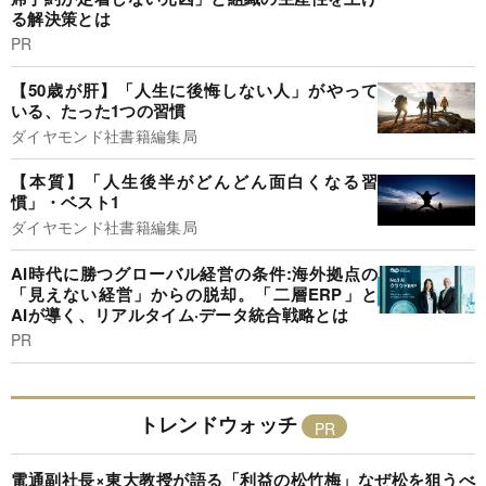
る解決策とは
PR
【50歳が肝】「人生に後悔しない人」がやって
いる、たった1つの習慣
ダイヤモンド社書籍編集局
【本質】「人生後半がどんどん面白くなる習
慣」・ベスト1
ダイヤモンド社書籍編集局
AI時代に勝つグローバル経営の条件:海外拠点の
「見えない経営」からの脱却。「二層ERP」と
AIが導く、リアルタイム·データ統合戦略とは
PR
トレンドウォッチ
電通副社長×東大教授が語る「利益の松竹梅」なぜ松を狙うべ