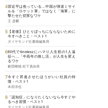
習近平は焦っている…中国が弾道ミサイ
ルを「ロケット軍」ではなく「海軍」に
撃たせた切実なワケ
王 彦麟
【老後】ひとりぼっちにならないために
今すべきこと・ベスト1
ダイヤモンド社書籍編集局
60代でtimeleszにハマり人生初の1人遠
征へ…「中高年の推し活」が人生を変え
るワケ
劇団雌猫,松下真由美
今すぐ昇進させたほうがいい社員の特
徴・ベスト1
本田淳也
「認知症」になりたくないなら今すぐや
るべき習慣・ベスト1
ダイヤモンド社書籍編集局