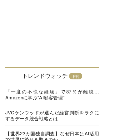
トレンドウォッチ
「一度の不快な経験」で87％が離脱…
Amazonに学ぶ“AI顧客管理”
JVCケンウッドが選んだ経営判断をラクに
するデータ統合戦略とは
【世界23カ国独自調査】なぜ日本はAI活用
で世界に後れを取るのか