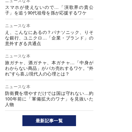
ニュースな本
スマホが使えないので…「演歌界の貴公
子」を追う90代祖母を孫が応援するワケ
ニュースな本
え、こんなにあるの？パナソニック、りそ
な銀行、ユニクロ…「企業・ブランド」の
意外すぎる共通点
ニュースな本
旅ガチャ、酒ガチャ、本ガチャ…「中身が
わからない商品」がバカ売れするワケ。“外
れ”すら喜ぶ現代人の心理とは？
ニュースな本
防衛費を増やすだけでは国は守れない…約
100年前に「軍備拡大のワナ」を見抜いた
人物
最新記事一覧