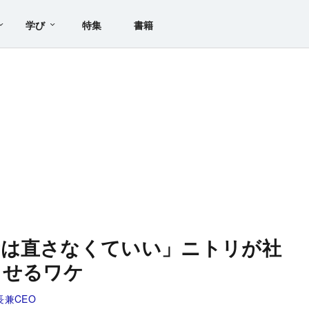
学び
特集
書籍
所は直さなくていい」ニトリが社
させるワケ
兼CEO