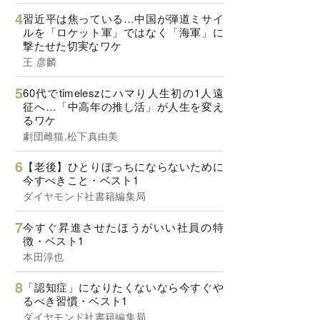
習近平は焦っている…中国が弾道ミサイ
ルを「ロケット軍」ではなく「海軍」に
撃たせた切実なワケ
王 彦麟
60代でtimeleszにハマり人生初の1人遠
征へ…「中高年の推し活」が人生を変え
るワケ
劇団雌猫,松下真由美
【老後】ひとりぼっちにならないために
今すべきこと・ベスト1
ダイヤモンド社書籍編集局
今すぐ昇進させたほうがいい社員の特
徴・ベスト1
本田淳也
「認知症」になりたくないなら今すぐや
るべき習慣・ベスト1
ダイヤモンド社書籍編集局