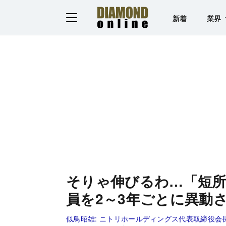
新着
業界
そりゃ伸びるわ…「短
員を2～3年ごとに異動
似鳥昭雄:
ニトリホールディングス代表取締役会長