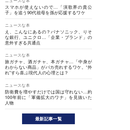
ニュースな本
スマホが使えないので…「演歌界の貴公
子」を追う90代祖母を孫が応援するワケ
ニュースな本
え、こんなにあるの？パナソニック、りそ
な銀行、ユニクロ…「企業・ブランド」の
意外すぎる共通点
ニュースな本
旅ガチャ、酒ガチャ、本ガチャ…「中身が
わからない商品」がバカ売れするワケ。“外
れ”すら喜ぶ現代人の心理とは？
ニュースな本
防衛費を増やすだけでは国は守れない…約
100年前に「軍備拡大のワナ」を見抜いた
人物
最新記事一覧