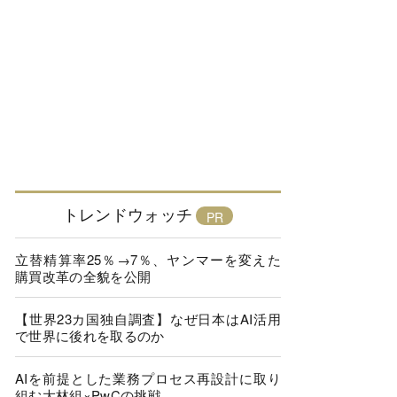
トレンドウォッチ
立替精算率25％→7％、ヤンマーを変えた
購買改革の全貌を公開
【世界23カ国独自調査】なぜ日本はAI活用
で世界に後れを取るのか
AIを前提とした業務プロセス再設計に取り
組む大林組×PwCの挑戦