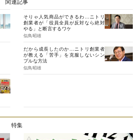
関連記事
そりゃ人気商品ができるわ…ニトリ
創業者が「役員全員が反対なら絶対
やる」と断言するワケ
似鳥昭雄
だから成長したのか…ニトリ創業者
が教える「苦手」を克服しないシン
プルな方法
似鳥昭雄
特集