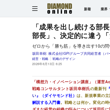
新着
業界
「成果を出し続ける部長
部長」、決定的に違う「
ゼロから「勝ち筋」を導き出す10の問
坂田幸樹:
株式会社IGPIグループ共同経営者（パ
経営・戦略
戦略のデザイン
2026年6月13日 6:25
「構想力・イノベーション講座」（運営Ao
戦略コンサルタント坂田幸樹氏
の最新刊
い
』（ダイヤモンド社）
は、新規事業の立
解説する入門書
。戦略とは何か。変化の時
ざまな経営や組織の悩みについて坂田氏に