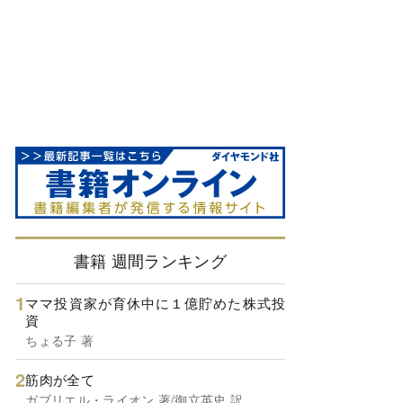
書籍 週間ランキング
ママ投資家が育休中に１億貯めた株式投
資
ちょる子 著
筋肉が全て
ガブリエル・ライオン 著/御立英史 訳