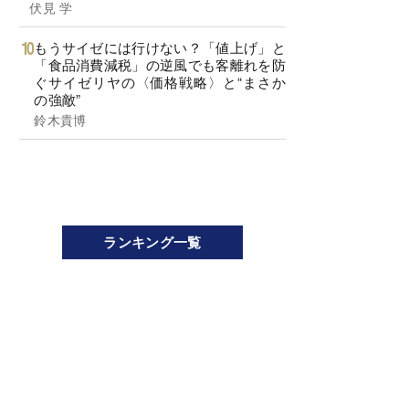
伏見 学
もうサイゼには行けない？「値上げ」と
「食品消費減税」の逆風でも客離れを防
ぐサイゼリヤの〈価格戦略〉と“まさか
の強敵”
鈴木貴博
ランキング一覧