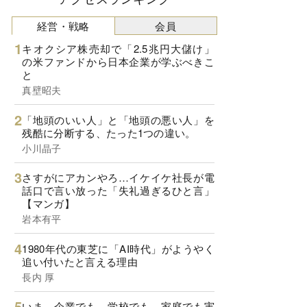
経営・戦略
会員
キオクシア株売却で「2.5兆円大儲け」
の米ファンドから日本企業が学ぶべきこ
と
真壁昭夫
「地頭のいい人」と「地頭の悪い人」を
残酷に分断する、たった1つの違い。
小川晶子
さすがにアカンやろ…イケイケ社長が電
話口で言い放った「失礼過ぎるひと言」
【マンガ】
岩本有平
1980年代の東芝に「AI時代」がようやく
追い付いたと言える理由
長内 厚
いま、企業でも、学校でも、家庭でも実