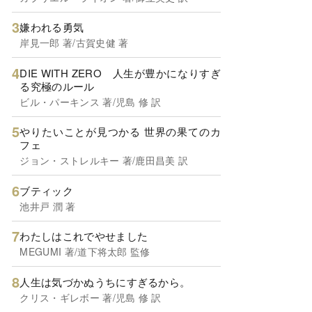
嫌われる勇気
岸見一郎 著/古賀史健 著
DIE WITH ZERO 人生が豊かになりすぎ
る究極のルール
ビル・パーキンス 著/児島 修 訳
やりたいことが見つかる 世界の果てのカ
フェ
ジョン・ストレルキー 著/鹿田昌美 訳
ブティック
池井戸 潤 著
わたしはこれでやせました
MEGUMI 著/道下将太郎 監修
人生は気づかぬうちにすぎるから。
クリス・ギレボー 著/児島 修 訳