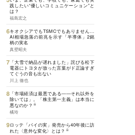
践したい“優しいコミュニケーション”と
は？
福島宏之
キオクシアでもTSMCでもありません…
AI相場急落の前兆を示す「半導体」2銘
柄の実名
真壁昭夫
「大雪で納品が遅れました」詫びる松下
電器にトヨタが放った言葉がド正論すぎ
てぐうの音も出ない
川上 徹也
「市場経済は最悪である――それ以外を
除いては」。「株主第一主義」は本当に
悪なのか？
橘玲
ロッテ「パイの実」発売から40年後に訪
れた〈意外な変化〉とは？