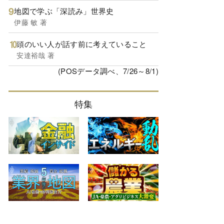
地図で学ぶ「深読み」世界史
伊藤 敏 著
頭のいい人が話す前に考えていること
安達裕哉 著
(POSデータ調べ、7/26～8/1)
特集