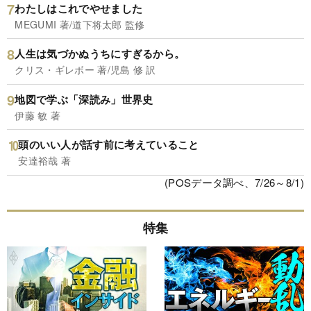
わたしはこれでやせました
MEGUMI 著/道下将太郎 監修
人生は気づかぬうちにすぎるから。
クリス・ギレボー 著/児島 修 訳
地図で学ぶ「深読み」世界史
伊藤 敏 著
頭のいい人が話す前に考えていること
安達裕哉 著
(POSデータ調べ、7/26～8/1)
特集