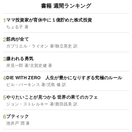
書籍 週間ランキング
ママ投資家が育休中に１億貯めた株式投資
ちょる子 著
筋肉が全て
ガブリエル・ライオン 著/御立英史 訳
嫌われる勇気
岸見一郎 著/古賀史健 著
DIE WITH ZERO 人生が豊かになりすぎる究極のルール
ビル・パーキンス 著/児島 修 訳
やりたいことが見つかる 世界の果てのカフェ
ジョン・ストレルキー 著/鹿田昌美 訳
ブティック
池井戸 潤 著