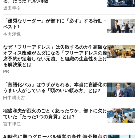
る、たった1つの特徴
坂田幸樹
「優秀なリーダー」が部下に「必ず」する行動・
ベスト1
本田淳也
なぜ「フリーアドレス」は失敗するのか? 高額な
オフィス改修がムダになる「フリーアドレスの座
席予約が定着しない元凶」と組織の生産性を上げ
る解決策とは
PR
「言語化バカ」はウザがられる。本当に言語化の
うまい人がしている「頭のいい頼み方」とは?
田中耕比古
稲盛和夫が烈火のごとく怒ったワケ、部下に欠け
ていた「たった1つの資質」とは?
宮下律江
AI時代に勝つグローバル経営の条件:海外拠点の