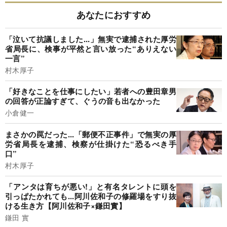
あなたにおすすめ
「泣いて抗議しました...」無実で逮捕された厚労
省局長に、検事が平然と言い放った“ありえない
一言”
村木厚子
「好きなことを仕事にしたい」若者への豊田章男
の回答が正論すぎて、ぐうの音も出なかった
小倉健一
まさかの罠だった...「郵便不正事件」で無実の厚
労省局長を逮捕、検察が仕掛けた“恐るべき手
口”
村木厚子
「アンタは育ちが悪い!」と有名タレントに頭を
引っぱたかれても...阿川佐和子の修羅場をすり抜
ける生き方【阿川佐和子×鎌田實】
鎌田 實