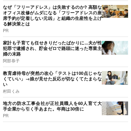
なぜ「フリーアドレス」は失敗するのか? 高額な
オフィス改修がムダになる「フリーアドレスの座
席予約が定着しない元凶」と組織の生産性を上げ
る解決策とは
PR
家計も子育ても任せきりだったばかりに...夫が性
犯罪で逮捕され、貯金ゼロで路頭に迷った専業主
婦の末路
阿部恭子
教育虐待母が突然の改心「テストは100点じゃな
くていい」→娘が見せた反応が切なくてたまらな
い
村田くみ
地方の防水工事会社が正社員職人を60人育て大
手企業から引く手あまた。年商は30倍に
PR