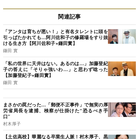
関連記事
「アンタは育ちが悪い！」と有名タレントに頭を
引っぱたかれても…阿川佐和子の修羅場をすり抜
ける生き方【阿川佐和子×鎌田實】
鎌田 實
「私の世界に天井はない。あるのは…」加藤登紀
子の答えに「そりゃ強いわ…」と思わず唸った
【加藤登紀子×鎌田實】
鎌田 實
まさかの罠だった…「郵便不正事件」で無実の厚
労省局長を逮捕、検察が仕掛けた“恐るべき手
口”
村木厚子
【土佐高校】華麗なる卒業生人脈！村木厚子、黒