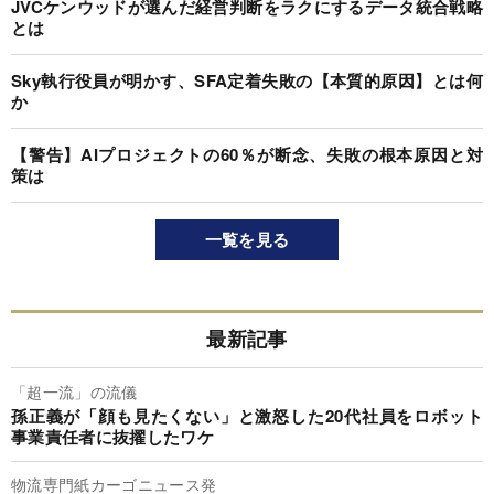
JVCケンウッドが選んだ経営判断をラクにするデータ統合戦略
とは
Sky執行役員が明かす、SFA定着失敗の【本質的原因】とは何
か
【警告】AIプロジェクトの60％が断念、失敗の根本原因と対
策は
一覧を見る
最新記事
「超一流」の流儀
孫正義が「顔も見たくない」と激怒した20代社員をロボット
事業責任者に抜擢したワケ
物流専門紙カーゴニュース発