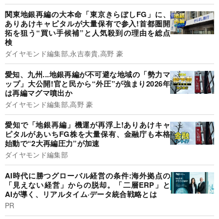
関東地銀再編の大本命「東京きらぼしFG」に、
ありあけキャピタルが大量保有で参入!首都圏開
拓を狙う“買い手候補”と人気殺到の理由を総点
検
ダイヤモンド編集部,永吉泰貴,高野 豪
愛知、九州...地銀再編が不可避な地域の「勢力マ
ップ」大公開!官と民から“外圧”が強まり2026年
は再編マグマ噴出か
ダイヤモンド編集部,高野 豪
愛知で「地銀再編」機運が再浮上!ありあけキャ
ピタルがあいちFG株を大量保有、金融庁も本格
始動で“2大再編圧力”が加速
ダイヤモンド編集部
AI時代に勝つグローバル経営の条件:海外拠点の
「見えない経営」からの脱却。「二層ERP」と
AIが導く、リアルタイム·データ統合戦略とは
PR