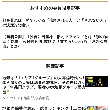
おすすめの会員限定記事
顔を見れば一発でわかる「信頼される人」と「されない人」
の決定的な違い
【無料公開】《独自》日産株、旧村上ファンドとは「別の物
言う株主」も保有判明!業績ジリ貧でも狙われる「意外な理
由」とは?
関連記事
地銀は「1エリア1グループ」の大再編時代へ！
生き残りの目安は総資産20兆円、その先に浮か
ぶ「50兆円クラブ」候補の8大地銀グループ勢力
図
ダイヤモンド編集部,永吉泰貴
地銀再編番付2026・総合ランキング【上位48