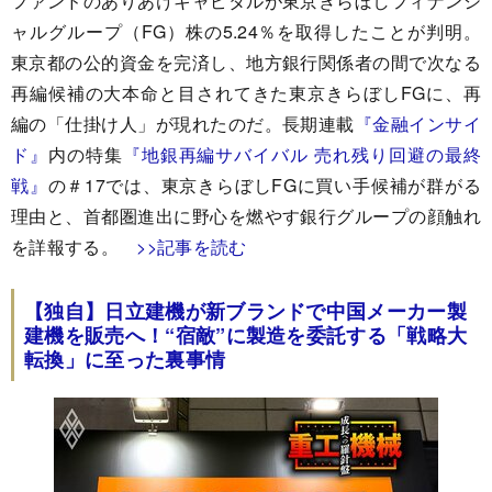
ファンドのありあけキャピタルが東京きらぼしフィナンシ
ャルグループ（FG）株の5.24％を取得したことが判明。
東京都の公的資金を完済し、地方銀行関係者の間で次なる
再編候補の大本命と目されてきた東京きらぼしFGに、再
編の「仕掛け人」が現れたのだ。長期連載
『金融インサイ
ド』
内の特集
『地銀再編サバイバル 売れ残り回避の最終
戦』
の＃17では、東京きらぼしFGに買い手候補が群がる
理由と、首都圏進出に野心を燃やす銀行グループの顔触れ
を詳報する。
>>記事を読む
【独自】日立建機が新ブランドで中国メーカー製
建機を販売へ！“宿敵”に製造を委託する「戦略大
転換」に至った裏事情