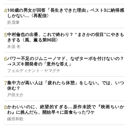
100歳の男女が回答「長生きできた理由」ベスト3に納得感
しかない…〈再配信〉
折茂肇
中村倫也の出番、これで終わり？ “まさかの役目”にやきも
きする〈風、薫る第96回〉
木俣 冬
パワー不足のジムニーノマド、なぜターボを付けないの？
→スズキ開発者の「意外な答え」
フェルディナント・ヤマグチ
集中力が高い人は「疲れたら休憩」をしない。では、いつ
休む？
戸田大介
かわいいのに、絶望的すぎる…原作未読で『映画ちいか
わ』に挑んだら、開始早々に面食らったワケ
鎌田和歌