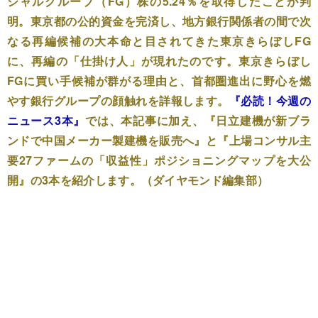
シャルグループ（FG）株の5.24％を取得したことが判
明。東京都の公的資金を完済し、地方銀行関係者の間で次
なる再編候補の大本命と目されてきた東京きらぼしFG
に、再編の「仕掛け人」が現れたのです。東京きらぼし
FGに買い手候補が群がる理由と、首都圏進出に野心を燃
やす銀行グループの顔触れを詳報します。
『必読！今週の
ニュース3本』
では、本記事に加え、『日立建機が新ブラ
ンドで中国メーカー製建機を販売へ』と『上場コンサル主
要27ファームの「収益性」ポジショニングマップを大公
開』の3本を紹介します。（ダイヤモンド編集部）