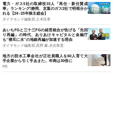
電力・ガス5社の取締役33人「再任・新任賛成
率」ランキング!静岡、京葉のガス2社で明暗分か
れる【24~25年株主総会】
ダイヤモンド編集部,土本匡孝
あいちFGと三十三FGの経営統合が告げる「先回
り再編」の時代、ありあけキャピタルと金融庁
も“寝耳に水”の地銀再編が加速する理由
ダイヤモンド編集部,高野 豪,永吉泰貴
地方の防水工事会社が正社員職人を60人育て大
手企業から引く手あまた。年商は30倍に
PR