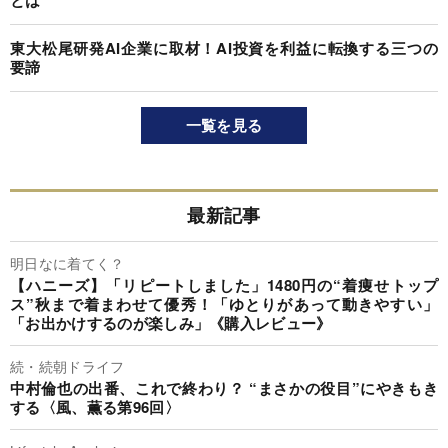
とは
東大松尾研発AI企業に取材！AI投資を利益に転換する三つの
要諦
一覧を見る
最新記事
明日なに着てく？
【ハニーズ】「リピートしました」1480円の“着痩せトップ
ス”秋まで着まわせて優秀！「ゆとりがあって動きやすい」
「お出かけするのが楽しみ」《購入レビュー》
続・続朝ドライフ
中村倫也の出番、これで終わり？ “まさかの役目”にやきもき
する〈風、薫る第96回〉