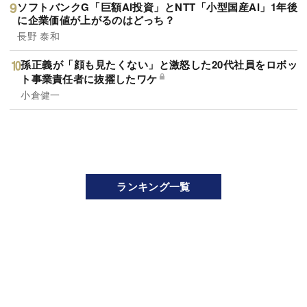
ソフトバンクG「巨額AI投資」とNTT「小型国産AI」1年後
に企業価値が上がるのはどっち？
長野 泰和
孫正義が「顔も見たくない」と激怒した20代社員をロボッ
ト事業責任者に抜擢したワケ
小倉健一
ランキング一覧