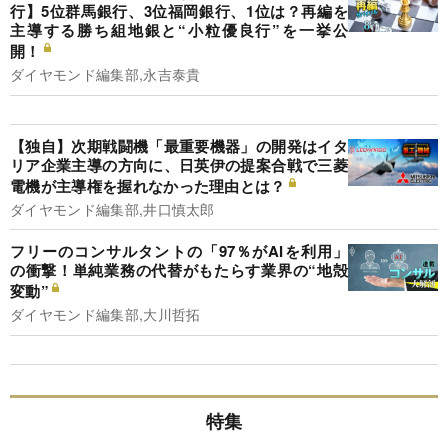
行】5位群馬銀行、3位福岡銀行、1位は？再編を
主導する勝ち組地銀と“小粒優良行”を一挙公
開！
ダイヤモンド編集部,永吉泰貴
【独自】次期戦闘機「最重要機器」の開発はイタ
リア企業主導の方向に、日英伊の提案合戦で三菱
電機が主導権を握れなかった理由とは？
ダイヤモンド編集部,井口慎太郎
フリーのコンサルタントの「97％がAIを利用」
の衝撃！単純業務の代替がもたらす業界の“地殻
変動”
ダイヤモンド編集部,大川哲拓
特集