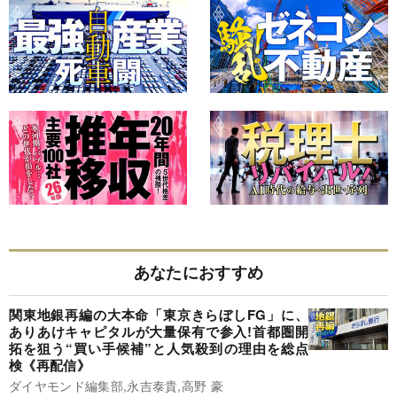
あなたにおすすめ
関東地銀再編の大本命「東京きらぼしFG」に、
ありあけキャピタルが大量保有で参入!首都圏開
拓を狙う“買い手候補”と人気殺到の理由を総点
検《再配信》
ダイヤモンド編集部,永吉泰貴,高野 豪