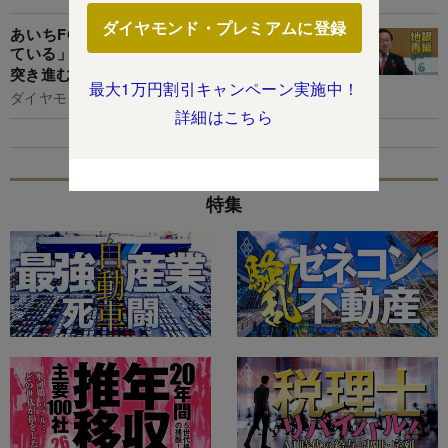
ダイヤモンド・プレミアムに登録
あいちFG社長が経営統合の相手に「信金も考え
ている」と明言！東海3県の再編を“先手必勝”で
突き進む拡大野心の全貌
最大1万円割引キャンペーン実施中！
ダイヤモンド編集部,永吉泰貴
詳細はこちら
特集