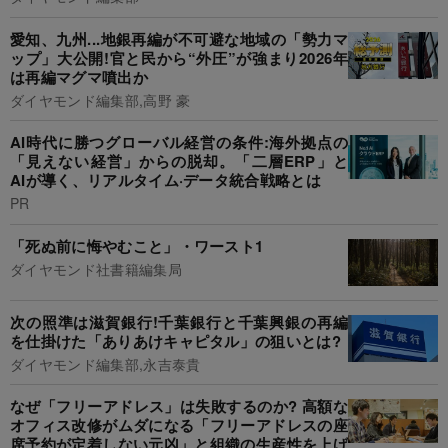
愛知、九州...地銀再編が不可避な地域の「勢力マ
ップ」大公開!官と民から“外圧”が強まり2026年
は再編マグマ噴出か
ダイヤモンド編集部,高野 豪
AI時代に勝つグローバル経営の条件:海外拠点の
「見えない経営」からの脱却。「二層ERP」と
AIが導く、リアルタイム·データ統合戦略とは
PR
「死ぬ前に悔やむこと」・ワースト1
ダイヤモンド社書籍編集局
次の照準は滋賀銀行!千葉銀行と千葉興銀の再編
を仕掛けた「ありあけキャピタル」の狙いとは?
ダイヤモンド編集部,永吉泰貴
なぜ「フリーアドレス」は失敗するのか? 高額な
オフィス改修がムダになる「フリーアドレスの座
席予約が定着しない元凶」と組織の生産性を上げ