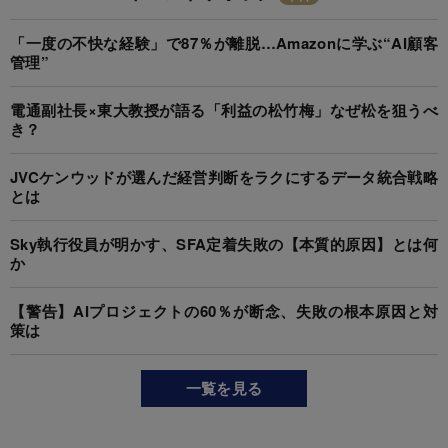
「一度の不快な経験」で87％が離脱…Amazonに学ぶ“AI顧客
管理”
電通副社長×東大教授が語る「利益の松竹梅」なぜ松を狙うべ
き？
JVCケンウッドが選んだ経営判断をラクにするデータ統合戦略
とは
Sky執行役員が明かす、SFA定着失敗の【本質的原因】とは何
か
【警告】AIプロジェクトの60％が断念、失敗の根本原因と対
策は
一覧を見る