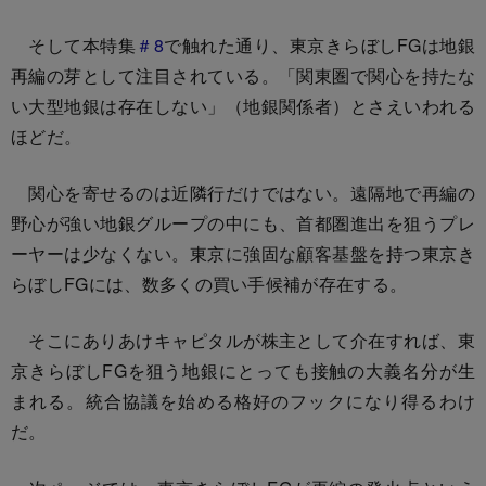
そして本特集
＃8
で触れた通り、東京きらぼしFGは地銀
再編の芽として注目されている。「関東圏で関心を持たな
い大型地銀は存在しない」（地銀関係者）とさえいわれる
ほどだ。
関心を寄せるのは近隣行だけではない。遠隔地で再編の
野心が強い地銀グループの中にも、首都圏進出を狙うプレ
ーヤーは少なくない。東京に強固な顧客基盤を持つ東京き
らぼしFGには、数多くの買い手候補が存在する。
そこにありあけキャピタルが株主として介在すれば、東
京きらぼしFGを狙う地銀にとっても接触の大義名分が生
まれる。統合協議を始める格好のフックになり得るわけ
だ。