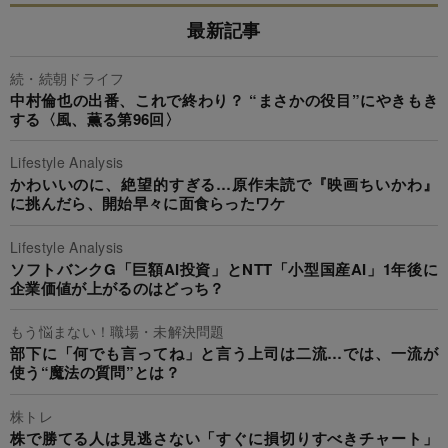
最新記事
続・続朝ドライフ
中村倫也の出番、これで終わり？ “まさかの役目”にやきもき
する〈風、薫る第96回〉
Lifestyle Analysis
かわいいのに、絶望的すぎる…原作未読で『映画ちいかわ』
に挑んだら、開始早々に面食らったワケ
Lifestyle Analysis
ソフトバンクG「巨額AI投資」とNTT「小型国産AI」1年後に
企業価値が上がるのはどっち？
もう悩まない！職場・未解決問題
部下に「何でも言ってね」と言う上司は二流…では、一流が
使う“魔法の質問”とは？
株トレ
株で勝てる人は見逃さない「すぐに損切りすべきチャート」