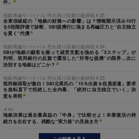
件」
地銀再編サバイバル 売れ残り回避の最終戦＃25
全東信破綻の「地銀の財務への影響」は？情報開示済み10行
を5段階評価で診断、SBI提携行に強まる再編圧力と“自主独立
を貫く”代償
地銀再編サバイバル 売れ残り回避の最終戦＃24
SBIが地銀の顧客を握って経営支配を強める「3ステップ」が
判明、筑邦銀行の反旗で露呈した“対等な提携”の限界…次に
決別する地銀はどこか？
地銀再編サバイバル 売れ残り回避の最終戦＃23
筑邦銀頭取が激白！SBI北尾氏の「15％出資＆役員派遣」要求
を急転直下で拒絶した全内幕、「絶対に自主独立でいく」決
意を表明
＃40
地銀決算は過去最高益の「中身」で比較せよ！本業復活の持
続力を左右する、残酷な“実力差”の見抜き方
この特集を見る