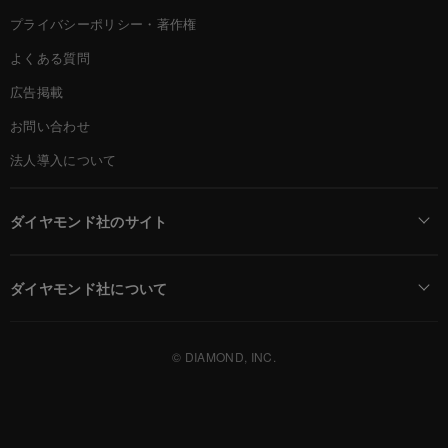
プライバシーポリシー・著作権
よくある質問
広告掲載
お問い合わせ
法人導入について
ダイヤモンド社のサイト
Diamond Online(English)
ダイヤモンド社について
週刊ダイヤモンド
ダイヤモンド社TOP
DIAMONDハーバード・ビジネス・レビュー
© DIAMOND, INC.
会社概要
ダイヤモンドZAi（デジタル版）
採用情報
書籍オンライン
お知らせ
ザイ・オンライン