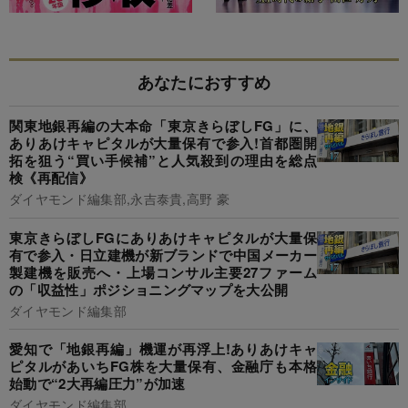
あなたにおすすめ
関東地銀再編の大本命「東京きらぼしFG」に、
ありあけキャピタルが大量保有で参入!首都圏開
拓を狙う“買い手候補”と人気殺到の理由を総点
検《再配信》
ダイヤモンド編集部,永吉泰貴,高野 豪
東京きらぼしFGにありあけキャピタルが大量保
有で参入・日立建機が新ブランドで中国メーカー
製建機を販売へ・上場コンサル主要27ファーム
の「収益性」ポジショニングマップを大公開
ダイヤモンド編集部
愛知で「地銀再編」機運が再浮上!ありあけキャ
ピタルがあいちFG株を大量保有、金融庁も本格
始動で“2大再編圧力”が加速
ダイヤモンド編集部