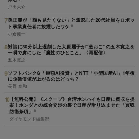
戸田大介
孫正義が「顔も見たくない」と激怒した20代社員をロボッ
ト事業責任者に抜擢したワケ
小倉健一
対談に30分以上遅刻した大原麗子が“激おこ”の五木寛之を
一瞬で虜にした「魔性のひとこと」〈再配信〉
五木寛之
ソフトバンクG「巨額AI投資」とNTT「小型国産AI」1年後
に企業価値が上がるのはどっち？
長野 泰和
【無料公開】《スクープ》台湾ホンハイも日産に買収を提
案！ホンダとの統合交渉の裏で日産が滑り込ませた「買収
防衛条項」
ダイヤモンド編集部