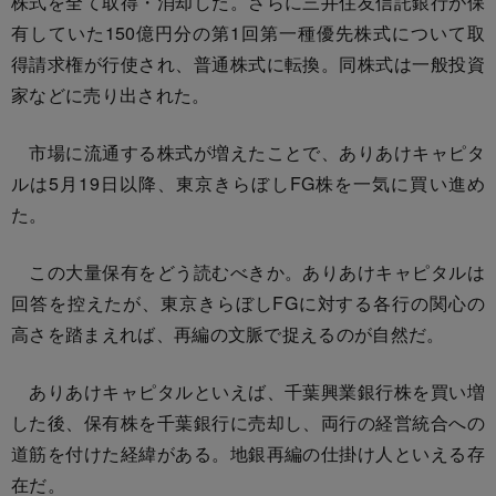
株式を全て取得・消却した。さらに三井住友信託銀行が保
有していた150億円分の第1回第一種優先株式について取
得請求権が行使され、普通株式に転換。同株式は一般投資
家などに売り出された。
市場に流通する株式が増えたことで、ありあけキャピタ
ルは5月19日以降、東京きらぼしFG株を一気に買い進め
た。
この大量保有をどう読むべきか。ありあけキャピタルは
回答を控えたが、東京きらぼしFGに対する各行の関心の
高さを踏まえれば、再編の文脈で捉えるのが自然だ。
ありあけキャピタルといえば、千葉興業銀行株を買い増
した後、保有株を千葉銀行に売却し、両行の経営統合への
道筋を付けた経緯がある。地銀再編の仕掛け人といえる存
在だ。