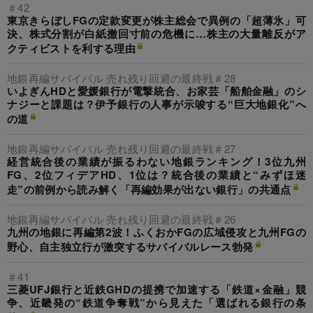
＃42
東京きらぼしFGの定款変更が株主総会で異例の「超薄氷」可
決、株式分割が白紙撤回寸前の危機に…株主の大量離反がア
クティビストを利する理由
地銀再編サバイバル 売れ残り回避の最終戦＃28
いよぎんHDと愛媛銀行が電撃統合、お家芸「船舶金融」のシ
ナジーと課題は？伊予銀行の人事が示唆する“巨大地銀化”へ
の道
地銀再編サバイバル 売れ残り回避の最終戦＃27
経営統合後の業績が振るわない地銀ランキング！3位九州
FG、2位フィデアHD、1位は？統合後の業績と“みずほ迷
走”の前例から読み解く「再編効果が出ない銀行」の共通点
地銀再編サバイバル 売れ残り回避の最終戦＃26
九州の地銀に再編第2波！ふくおかFGの広域侵攻と九州FGの
野心、自主独立行が激突するサバイバルレース勃発
＃41
三菱UFJ銀行と近鉄GHDの提携で加速する「鉄道×金融」競
争、近畿発の“鉄道争奪戦”から見えた「選ばれる銀行の条