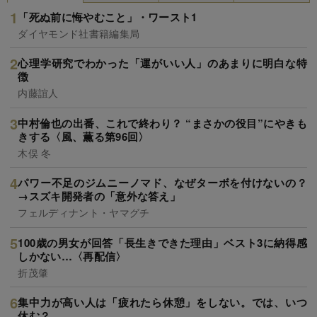
「死ぬ前に悔やむこと」・ワースト1
ダイヤモンド社書籍編集局
心理学研究でわかった「運がいい人」のあまりに明白な特
徴
内藤誼人
中村倫也の出番、これで終わり？ “まさかの役目”にやきも
きする〈風、薫る第96回〉
木俣 冬
パワー不足のジムニーノマド、なぜターボを付けないの？
→スズキ開発者の「意外な答え」
フェルディナント・ヤマグチ
100歳の男女が回答「長生きできた理由」ベスト3に納得感
しかない…〈再配信〉
折茂肇
集中力が高い人は「疲れたら休憩」をしない。では、いつ
休む？