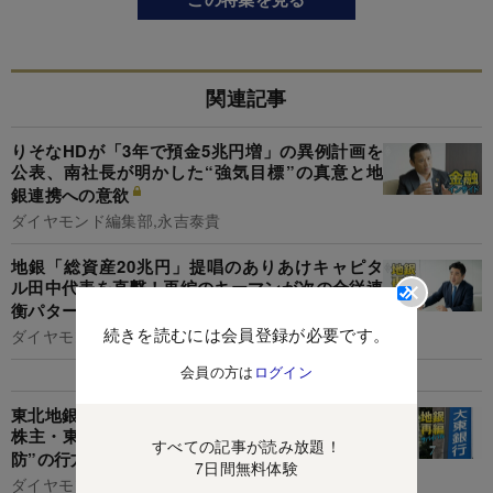
関連記事
りそなHDが「3年で預金5兆円増」の異例計画を
公表、南社長が明かした“強気目標”の真意と地
銀連携への意欲
ダイヤモンド編集部,永吉泰貴
地銀「総資産20兆円」提唱のありあけキャピタ
ル田中代表を直撃！再編のキーマンが次の合従連
衡パターン＆経営統合の勝ち筋を激白
続きを読むには会員登録が必要です。
ダイヤモンド編集部,永吉泰貴
会員の方は
ログイン
東北地銀再編の火種に「大東銀行」が浮上！筆頭
株主・東邦銀行の対話要請を拒み続ける“泥沼攻
すべての記事が読み放題！
防”の行方
7日間無料体験
ダイヤモンド編集部,高野 豪