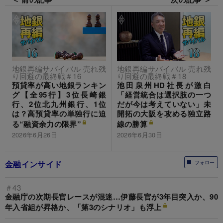
地銀再編サバイバル 売れ残
地銀再編サバイバル 売れ残
り回避の最終戦＃16
り回避の最終戦＃18
預貸率が高い地銀ランキン
池田泉州HD社長が激白
グ【全95行】3位長崎銀
「経営統合は選択肢の一つ
行、2位北九州銀行、1位
だが今は考えていない」未
は？高預貸率の単独行に迫
開拓の大阪を攻める独立路
る“融資余力の限界”
線の勝算
2026年6月26日
2026年6月30日
金融インサイド
フォロー
＃43
金融庁の次期長官レースが混迷…伊藤長官が3年目突入か、90
年入省組が昇格か、「第3のシナリオ」も浮上