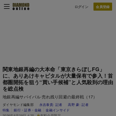
ログイン
関東地銀再編の大本命「東京きらぼしFG」
に、ありあけキャピタルが大量保有で参入！首
都圏開拓を狙う“買い手候補”と人気殺到の理由
を総点検
地銀再編サバイバル 売れ残り回避の最終戦（17）
ダイヤモンド編集部
永吉泰貴:
記者
高野 豪:
記者
特集
銀行・証券・金融
金融インサイド
2026年6月29日 4:35
有料会員限定