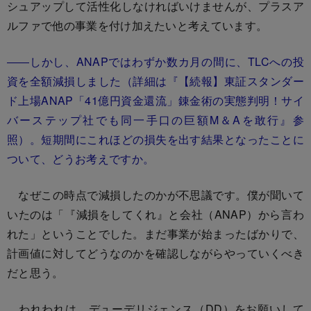
シュアップして活性化しなければいけませんが、プラスア
ルファで他の事業を付け加えたいと考えています。
――しかし、ANAPではわずか数カ月の間に、TLCへの投
資を全額減損しました（詳細は『【続報】東証スタンダー
ド上場ANAP「41億円資金還流」錬金術の実態判明！サイ
バーステップ社でも同一手口の巨額M＆Aを敢行』参
照）。短期間にこれほどの損失を出す結果となったことに
ついて、どうお考えですか。
なぜこの時点で減損したのかが不思議です。僕が聞いて
いたのは「『減損をしてくれ』と会社（ANAP）から言わ
れた」ということでした。まだ事業が始まったばかりで、
計画値に対してどうなのかを確認しながらやっていくべき
だと思う。
われわれは、デューデリジェンス（DD）をお願いして