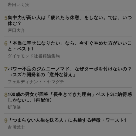
岩田いく実
集中力が高い人は「疲れたら休憩」をしない。では、いつ
休む？
戸田大介
「本当に幸せになりたい」なら、今すぐやめた方がいいこ
と・ベスト1
ダイヤモンド社書籍編集局
パワー不足のジムニーノマド、なぜターボを付けないの？
→スズキ開発者の「意外な答え」
フェルディナント・ヤマグチ
100歳の男女が回答「長生きできた理由」ベスト3に納得感
しかない…〈再配信〉
折茂肇
「つまらない人生を送る人」に共通する特徴・ワースト1
古川武士