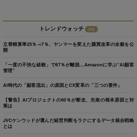
トレンドウォッチ
立替精算率25％→7％、ヤンマーを変えた購買改革の全貌を公
開
「一度の不快な経験」で87％が離脱…Amazonに学ぶ“AI顧客
管理”
AI時代の「顧客流出」の原因とCX変革の「三つの要件」
【警告】AIプロジェクトの60％が断念、失敗の根本原因と対
策は
JVCケンウッドが選んだ経営判断をラクにするデータ統合戦略
とは