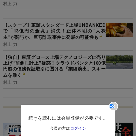
村上 力
【スクープ】東証スタンダード上場UNBANKED
で「13億円の金塊」消失！正体不明の“大株
主”が関与か、巨額詐取事件に発展の可能性も
村上 力
【独自】東証グロース上場テクノロジーズに売り
上げ“前倒し計上”疑惑！クラウドバンクと100億
円超の債務保証取引に透ける「業績演出」スキー
ムを暴く
村上 力
特集
続きを読むには会員登録が必要です。
会員の方は
ログイン