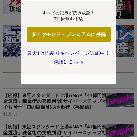
すべての記事が読み放題！
7日間無料体験
ダイヤモンド・プレミアムに登録
最大1万円割引キャンペーン実施中！
詳細はこちら
あなたにおすすめ
【続報】東証スタンダード上場ANAP「41億円資
金還流」錬金術の実態判明!サイバーステップ社
でも同一手口の巨額M&Aを敢行《再配信》
村上 力
【続報】東証スタンダード上場ANAP「41億円資
金還流」錬金術の実態判明!サイバーステップ社