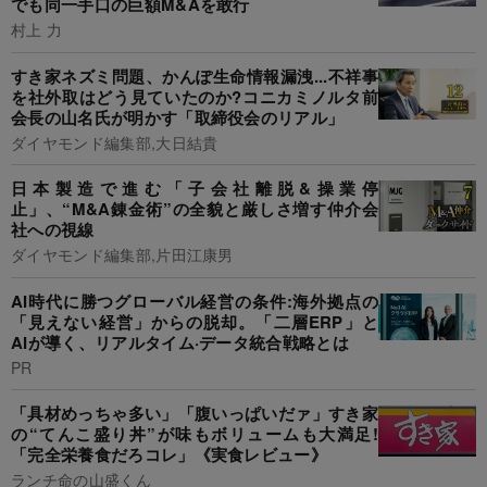
でも同一手口の巨額M&Aを敢行
村上 力
すき家ネズミ問題、かんぽ生命情報漏洩...不祥事
を社外取はどう見ていたのか?コニカミノルタ前
会長の山名氏が明かす「取締役会のリアル」
ダイヤモンド編集部,大日結貴
日本製造で進む「子会社離脱&操業停
止」、“M&A錬金術”の全貌と厳しさ増す仲介会
社への視線
ダイヤモンド編集部,片田江康男
AI時代に勝つグローバル経営の条件:海外拠点の
「見えない経営」からの脱却。「二層ERP」と
AIが導く、リアルタイム·データ統合戦略とは
PR
「具材めっちゃ多い」「腹いっぱいだァ」すき家
の“てんこ盛り丼”が味もボリュームも大満足!
「完全栄養食だろコレ」《実食レビュー》
ランチ命の山盛くん