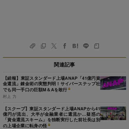
関連記事
【続報】東証スタンダード上場ANAP「41億円資
金還流」錬金術の実態判明！サイバーステップ社
でも同一手口の巨額M＆Aを敢行
村上 力
【スクープ】東証スタンダード上場ANAPから41
億円が流出、大半が金融業者に還流か…疑惑の
「資金還流スキーム」を独断実行した前社長は別
の上場企業に転身の怪