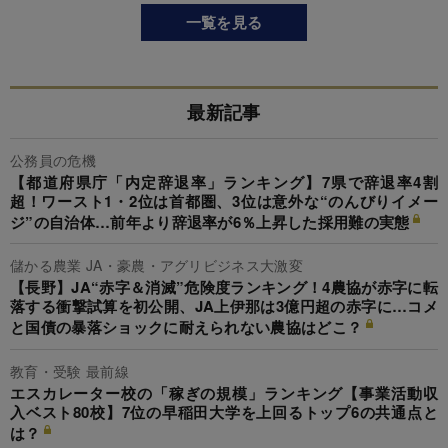
一覧を見る
最新記事
公務員の危機
【都道府県庁「内定辞退率」ランキング】7県で辞退率4割
超！ワースト1・2位は首都圏、3位は意外な“のんびりイメー
ジ”の自治体…前年より辞退率が6％上昇した採用難の実態
儲かる農業 JA・豪農・アグリビジネス大激変
【長野】JA“赤字＆消滅”危険度ランキング！4農協が赤字に転
落する衝撃試算を初公開、JA上伊那は3億円超の赤字に…コメ
と国債の暴落ショックに耐えられない農協はどこ？
教育・受験 最前線
エスカレーター校の「稼ぎの規模」ランキング【事業活動収
入ベスト80校】7位の早稲田大学を上回るトップ6の共通点と
は？