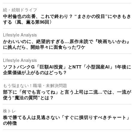
続・続朝ドライフ
中村倫也の出番、これで終わり？ “まさかの役目”にやきもき
する〈風、薫る第96回〉
Lifestyle Analysis
かわいいのに、絶望的すぎる…原作未読で『映画ちいかわ』
に挑んだら、開始早々に面食らったワケ
Lifestyle Analysis
ソフトバンクG「巨額AI投資」とNTT「小型国産AI」1年後に
企業価値が上がるのはどっち？
もう悩まない！職場・未解決問題
部下に「何でも言ってね」と言う上司は二流…では、一流が
使う“魔法の質問”とは？
株トレ
株で勝てる人は見逃さない「すぐに損切りすべきチャート」
の特徴