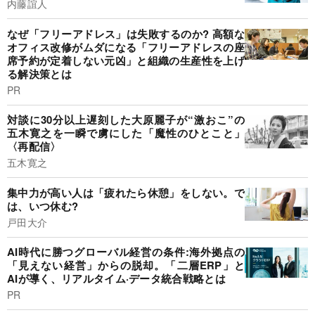
内藤誼人
なぜ「フリーアドレス」は失敗するのか? 高額な
オフィス改修がムダになる「フリーアドレスの座
席予約が定着しない元凶」と組織の生産性を上げ
る解決策とは
PR
対談に30分以上遅刻した大原麗子が“激おこ”の
五木寛之を一瞬で虜にした「魔性のひとこと」
〈再配信〉
五木寛之
集中力が高い人は「疲れたら休憩」をしない。で
は、いつ休む?
戸田大介
AI時代に勝つグローバル経営の条件:海外拠点の
「見えない経営」からの脱却。「二層ERP」と
AIが導く、リアルタイム·データ統合戦略とは
PR