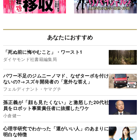
あなたにおすすめ
「死ぬ前に悔やむこと」・ワースト1
ダイヤモンド社書籍編集局
パワー不足のジムニーノマド、なぜターボを付け
ないの?→スズキ開発者の「意外な答え」
フェルディナント・ヤマグチ
孫正義が「顔も見たくない」と激怒した20代社
員をロボット事業責任者に抜擢したワケ
小倉健一
心理学研究でわかった「運がいい人」のあまりに
明白な特徴