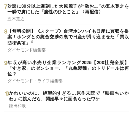
対談に30分以上遅刻した大原麗子が“激おこ”の五木寛之を
一瞬で虜にした「魔性のひとこと」〈再配信〉
五木寛之
【無料公開】《スクープ》台湾ホンハイも日産に買収を提
案！ホンダとの統合交渉の裏で日産が滑り込ませた「買収
防衛条項」
ダイヤモンド編集部
年収が高い小売り企業ランキング2025【200社完全版】
「すき家」のゼンショー、「丸亀製麺」のトリドールは何
位？
ダイヤモンド・ライフ編集部
かわいいのに、絶望的すぎる…原作未読で『映画ちいか
わ』に挑んだら、開始早々に面食らったワケ
鎌田和歌