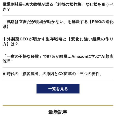
電通副社長×東大教授が語る「利益の松竹梅」なぜ松を狙うべ
き？
「戦略は立派だが現場が動かない」を解決する【PMOの進化
系】
中外製薬CEOが明かす生存戦略と【変化に強い組織の作り
方】は？
「一度の不快な経験」で87％が離脱…Amazonに学ぶ“AI顧客
管理”
AI時代の「顧客流出」の原因とCX変革の「三つの要件」
一覧を見る
最新記事