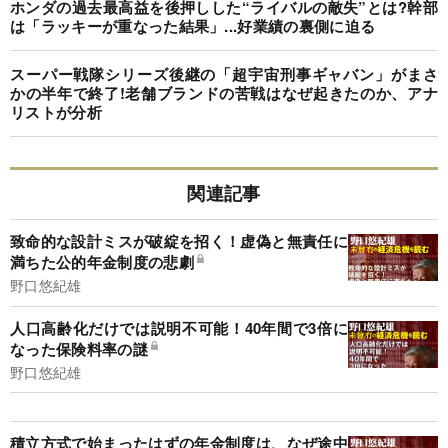
ホンダの過去最高益を後押しした“ライバルの敵失”とは?幹部
は「ラッキーが重なった結果」...好業績の裏側に迫る
スーパー戦隊シリーズ後継の「超宇宙刑事ギャバン」がまさ
かの半年で終了!老舗ブランドの苦戦はなぜ起きたのか、アナ
リストが分析
関連記事
致命的な設計ミスが破綻を招く！虚偽と無責任に
満ちた公的年金制度の悲劇
野口悠紀雄
人口高齢化だけでは説明不可能！40年間で3倍に
なった保険料率の謎
野口悠紀雄
積立方式で始まったはずの年金制度は、なぜ途中