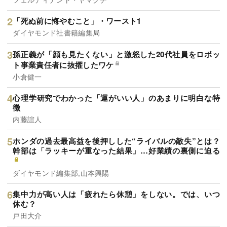
「死ぬ前に悔やむこと」・ワースト1
ダイヤモンド社書籍編集局
孫正義が「顔も見たくない」と激怒した20代社員をロボッ
ト事業責任者に抜擢したワケ
小倉健一
心理学研究でわかった「運がいい人」のあまりに明白な特
徴
内藤誼人
ホンダの過去最高益を後押しした“ライバルの敵失”とは？
幹部は「ラッキーが重なった結果」…好業績の裏側に迫る
ダイヤモンド編集部,山本興陽
集中力が高い人は「疲れたら休憩」をしない。では、いつ
休む？
戸田大介