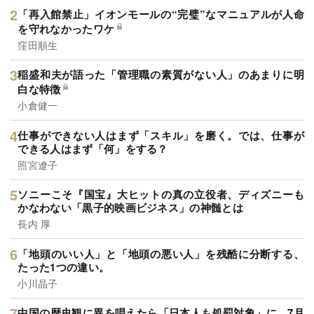
「再入館禁止」イオンモールの“完璧”なマニュアルが人命
を守れなかったワケ
窪田順生
稲盛和夫が語った「管理職の素質がない人」のあまりに明
白な特徴
小倉健一
仕事ができない人はまず「スキル」を磨く。では、仕事が
できる人はまず「何」をする？
照宮遼子
ソニーこそ『国宝』大ヒットの真の立役者、ディズニーも
かなわない「黒子的映画ビジネス」の神髄とは
長内 厚
「地頭のいい人」と「地頭の悪い人」を残酷に分断する、
たった1つの違い。
小川晶子
中国の歴史観に異を唱えたら「日本人も処罰対象」に…7月