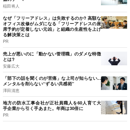
稲田将人
なぜ「フリーアドレス」は失敗するのか? 高額な
オフィス改修がムダになる「フリーアドレスの座
席予約が定着しない元凶」と組織の生産性を上げ
る解決策とは
PR
売上が悪いのに「動かない管理職」のダメな特徴
とは?
安藤広大
「部下の話を聞くのが苦痛」な上司が知らない...
メンタルを削らない“ずるい共感術”
澤田清恵
地方の防水工事会社が正社員職人を60人育て大
手企業から引く手あまた。年商は30倍に
PR