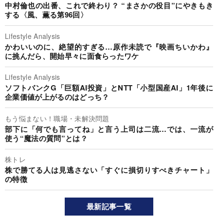
中村倫也の出番、これで終わり？ “まさかの役目”にやきもき
する〈風、薫る第96回〉
Lifestyle Analysis
かわいいのに、絶望的すぎる…原作未読で『映画ちいかわ』
に挑んだら、開始早々に面食らったワケ
Lifestyle Analysis
ソフトバンクG「巨額AI投資」とNTT「小型国産AI」1年後に
企業価値が上がるのはどっち？
もう悩まない！職場・未解決問題
部下に「何でも言ってね」と言う上司は二流…では、一流が
使う“魔法の質問”とは？
株トレ
株で勝てる人は見逃さない「すぐに損切りすべきチャート」
の特徴
最新記事一覧