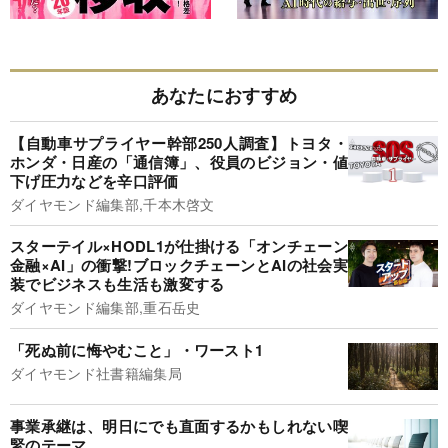
あなたにおすすめ
【自動車サプライヤー幹部250人調査】トヨタ・
ホンダ・日産の「通信簿」、役員のビジョン・値
下げ圧力などを辛口評価
ダイヤモンド編集部,千本木啓文
スターテイル×HODL1が仕掛ける「オンチェーン
金融×AI」の衝撃!ブロックチェーンとAIの社会実
装でビジネスも生活も激変する
ダイヤモンド編集部,重石岳史
「死ぬ前に悔やむこと」・ワースト1
ダイヤモンド社書籍編集局
事業承継は、明日にでも直面するかもしれない喫
緊のテーマ