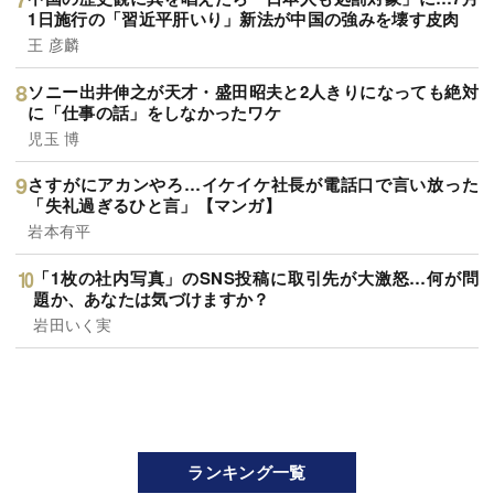
1日施行の「習近平肝いり」新法が中国の強みを壊す皮肉
王 彦麟
ソニー出井伸之が天才・盛田昭夫と2人きりになっても絶対
に「仕事の話」をしなかったワケ
児玉 博
さすがにアカンやろ…イケイケ社長が電話口で言い放った
「失礼過ぎるひと言」【マンガ】
岩本有平
「1枚の社内写真」のSNS投稿に取引先が大激怒…何が問
題か、あなたは気づけますか？
岩田いく実
ランキング一覧