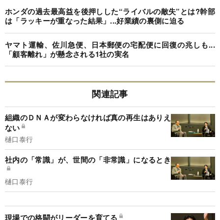
ホンダの過去最高益を後押しした“ライバルの敵失”とは?幹部
は「ラッキーが重なった結果」...好業績の裏側に迫る
ヤマト運輸、佐川急便、日本郵便の宅配便に回復の兆しも...
「顧客離れ」が懸念される1社の実名
関連記事
組織のＤＮＡが変わらなければ真の再生はありえ
ない
樋口泰行
社内の「常識」が、世間の「非常識」になるとき
樋口泰行
現場での格闘がリーダーを育てる