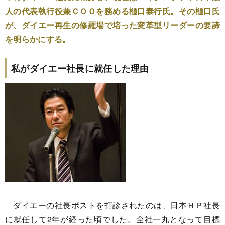
人の代表執行役兼ＣＯＯを務める樋口泰行氏。その樋口氏
が、ダイエー再生の修羅場で培った変革型リーダーの要諦
を明らかにする。
私がダイエー社長に就任した理由
ダイエーの社長ポストを打診されたのは、日本ＨＰ社長
に就任して2年が経った頃でした。全社一丸となって目標