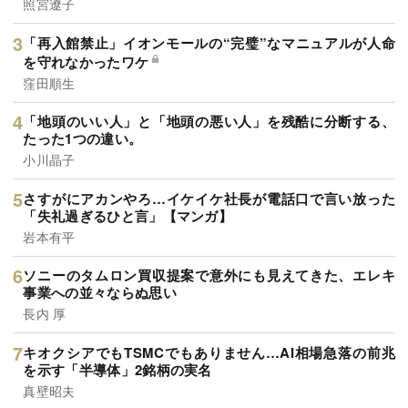
照宮遼子
「再入館禁止」イオンモールの“完璧”なマニュアルが人命
を守れなかったワケ
窪田順生
「地頭のいい人」と「地頭の悪い人」を残酷に分断する、
たった1つの違い。
小川晶子
さすがにアカンやろ…イケイケ社長が電話口で言い放った
「失礼過ぎるひと言」【マンガ】
岩本有平
ソニーのタムロン買収提案で意外にも見えてきた、エレキ
事業への並々ならぬ思い
長内 厚
キオクシアでもTSMCでもありません…AI相場急落の前兆
を示す「半導体」2銘柄の実名
真壁昭夫