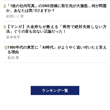
「1枚の社内写真」のSNS投稿に取引先が大激怒…何が問題
か、あなたは気づけますか？
岩田いく実
【マンガ】大金持ちが教える「商売で絶対失敗しない方
法」ぐうの音も出ない正論だった！
岩本有平
1980年代の東芝に「AI時代」がようやく追い付いたと言え
る理由
長内 厚
ランキング一覧