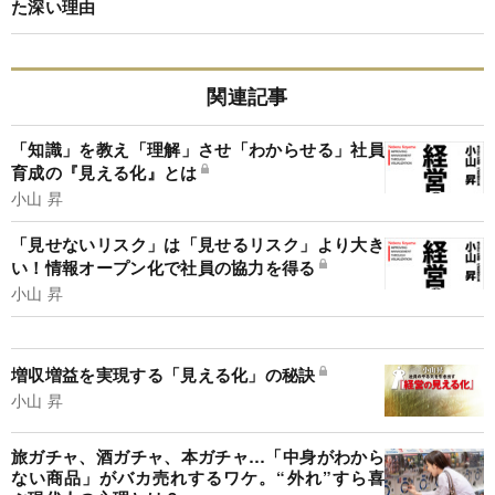
た深い理由
関連記事
「知識」を教え「理解」させ「わからせる」社員
育成の『見える化』とは
小山 昇
「見せないリスク」は「見せるリスク」より大き
い！情報オープン化で社員の協力を得る
小山 昇
増収増益を実現する「見える化」の秘訣
小山 昇
旅ガチャ、酒ガチャ、本ガチャ…「中身がわから
ない商品」がバカ売れするワケ。“外れ”すら喜