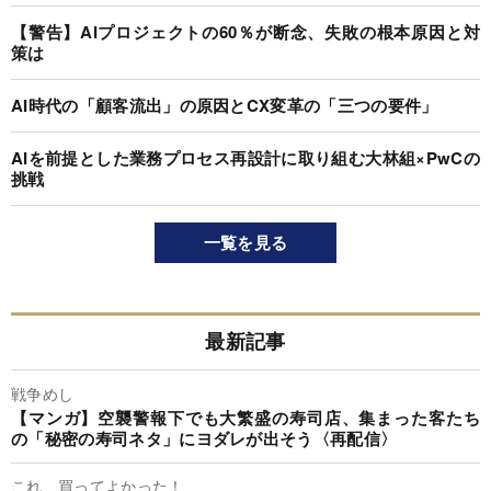
【警告】AIプロジェクトの60％が断念、失敗の根本原因と対
策は
AI時代の「顧客流出」の原因とCX変革の「三つの要件」
AIを前提とした業務プロセス再設計に取り組む大林組×PwCの
挑戦
一覧を見る
最新記事
戦争めし
【マンガ】空襲警報下でも大繁盛の寿司店、集まった客たち
の「秘密の寿司ネタ」にヨダレが出そう〈再配信〉
これ、買ってよかった！