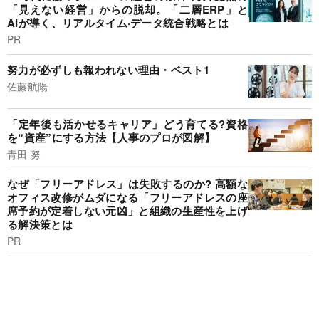
「見えない経営」からの脱却。「二層ERP」と
AIが導く、リアルタイム·データ統合戦略とは
PR
努力が必ずしも報われない理由・ベスト1
佐藤航陽
「定年後も活かせるキャリア」どう育てる?資格
を“資産”にする方法【人事のプロが図解】
青田 努
なぜ「フリーアドレス」は失敗するのか? 高額な
オフィス改修がムダになる「フリーアドレスの座
席予約が定着しない元凶」と組織の生産性を上げ
る解決策とは
PR