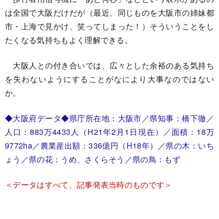
は全国で大阪だけだが（最近、同じものを大阪市の姉妹都
市・上海で見かけ、笑ってしまった！）そういうことをし
たくなる気持ちもよく理解できる。
大阪人との付き合いでは、広々とした余裕のある気持ち
を失わないようにすることがなにより大事なのではない
か。
◆大阪府データ◆県庁所在地：大阪市／県知事：橋下徹／
人口：883万4433人（H21年2月1日現在）／面積：18万
9772ha／農業産出額：336億円（H18年）／県の木：いち
ょう／県の花：うめ、さくらそう／県の鳥：もず
＜
データはすべて、記事発表当時のものです
＞