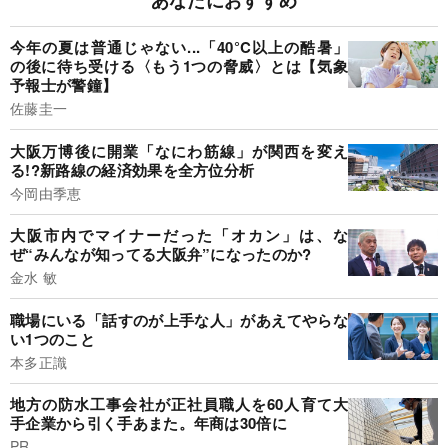
今年の夏は普通じゃない...「40°C以上の酷暑」
の後に待ち受ける〈もう1つの脅威〉とは【気象
予報士が警鐘】
佐藤圭一
大阪万博後に開業「なにわ筋線」が関西を変え
る!?新路線の経済効果を全方位分析
今岡由季恵
大阪市内でマイナーだった「オカン」は、な
ぜ“みんなが知ってる大阪弁”になったのか?
金水 敏
職場にいる「話すのが上手な人」があえてやらな
い1つのこと
本多正識
地方の防水工事会社が正社員職人を60人育て大
手企業から引く手あまた。年商は30倍に
PR