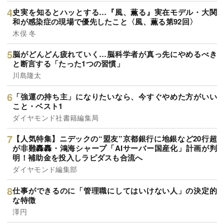
史実を知るとハッとする…『風、薫る』実在モデル・大関
和が感染症の現場で優先したこと〈風、薫る第92回〉
木俣 冬
脳がどんどん疲れていく…脳科学者が真っ先にやめるべき
と断言する「たった1つの習慣」
川島隆太
「強運の持ち主」になりたいなら、今すぐやめた方がいい
こと・ベスト1
ダイヤモンド社書籍編集局
【人気特集】ニデックの“盟友”京都銀行に地銀など20行超
が非難轟轟・鴻海シャープ「AIサーバー国産化」計画が判
明！補助金を投入しラピダスも合流へ
ダイヤモンド編集部
仕事ができるのに「管理職にしてはいけない人」の決定的
な特徴
澤円