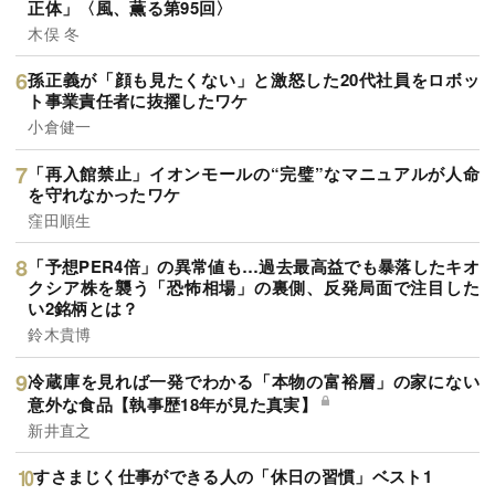
正体」〈風、薫る第95回〉
木俣 冬
孫正義が「顔も見たくない」と激怒した20代社員をロボッ
ト事業責任者に抜擢したワケ
小倉健一
「再入館禁止」イオンモールの“完璧”なマニュアルが人命
を守れなかったワケ
窪田順生
「予想PER4倍」の異常値も…過去最高益でも暴落したキオ
クシア株を襲う「恐怖相場」の裏側、反発局面で注目した
い2銘柄とは？
鈴木貴博
冷蔵庫を見れば一発でわかる「本物の富裕層」の家にない
意外な食品【執事歴18年が見た真実】
新井直之
すさまじく仕事ができる人の「休日の習慣」ベスト1