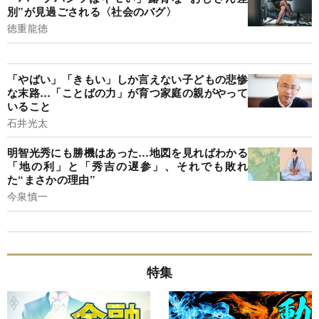
別”が見過ごされる〈社会のバグ〉
徳重龍徳
「やばい」「きもい」しか言えない子どもの悲惨
な末路…「ことばの力」が育つ家庭の親がやって
いること
石井光太
明智光秀にも勝機はあった…地図を見ればわかる
「地の利」と「秀吉の遅参」、それでも敗れ
た“まさかの理由”
今泉慎一
特集