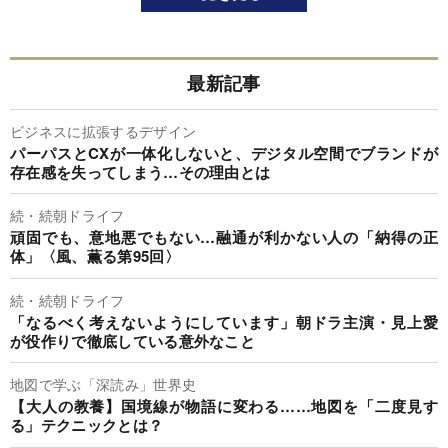
最新記事
ビジネスに拡張するデザイン
パーパスとCXが一体化しないと、デジタル空間でブランドが
存在感を失ってしまう…その理由とは
続・続朝ドライフ
頑固でも、意地悪でもない…融通が利かない人の「納得の正
体」〈風、薫る第95回〉
続・続朝ドライフ
「なるべく考えないようにしています」朝ドラ主演・見上愛
が役作りで徹底している意外なこと
地図で学ぶ「深読み」世界史
【大人の教養】国境線が物語に変わる……地図を「二度見す
る」テクニックとは？