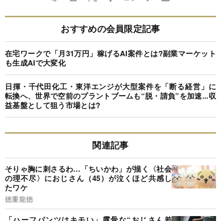
おすすめの会員限定記事
在宅ワークで「月31万円」稼げるAI案件とは?副業マーケット
も生成AIで大変化
日揮・千代田化工・東洋エンジが大型案件を「断る経営」に
転換へ、世界で空前のプラントブームも“脱・請負”を加速...収
益基盤として狙う市場とは?
関連記事
そりゃ胸に刺さるわ…「ちいかわ」が描く〈社会
の理不尽〉におじさん（45）が泣くほど共感し
たワケ
徳重龍徳
「ハーフパンツはキモい」露骨な“おじさん差