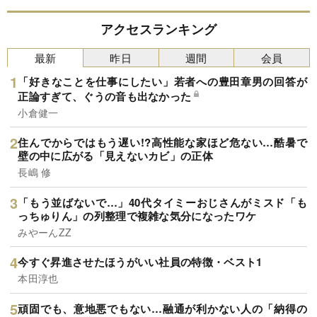
アクセスランキング
最新
昨日
週間
会員
「好きなことを仕事にしたい」若者への豊田章男の回答が
正論すぎて、ぐうの音も出なかった
小倉健一
住んでからではもう遅い!?高性能な家ほど危ない…酷暑で
壁の中に広がる「見えないカビ」の正体
長嶋 修
「もう並ばないで…」40代タイミーおじさんがミスド「も
っちゅりん」の列整理で複雑な気分になったワケ
みやーんZZ
今すぐ昇進させたほうがいい社員の特徴・ベスト1
本田淳也
頑固でも、意地悪でもない…融通が利かない人の「納得の