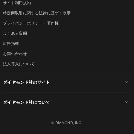
サイト利用規約
特定商取引に関する法律に基づく表示
プライバシーポリシー・著作権
よくある質問
広告掲載
お問い合わせ
法人導入について
ダイヤモンド社のサイト
Diamond Online(English)
ダイヤモンド社について
週刊ダイヤモンド
ダイヤモンド社TOP
DIAMONDハーバード・ビジネス・レビュー
© DIAMOND, INC.
会社概要
ダイヤモンドZAi（デジタル版）