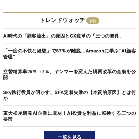
トレンドウォッチ
AI時代の「顧客流出」の原因とCX変革の「三つの要件」
「一度の不快な経験」で87％が離脱…Amazonに学ぶ“AI顧客
管理”
立替精算率25％→7％、ヤンマーを変えた購買改革の全貌を公
開
Sky執行役員が明かす、SFA定着失敗の【本質的原因】とは何
か
東大松尾研発AI企業に取材！AI投資を利益に転換する三つの
要諦
一覧を見る