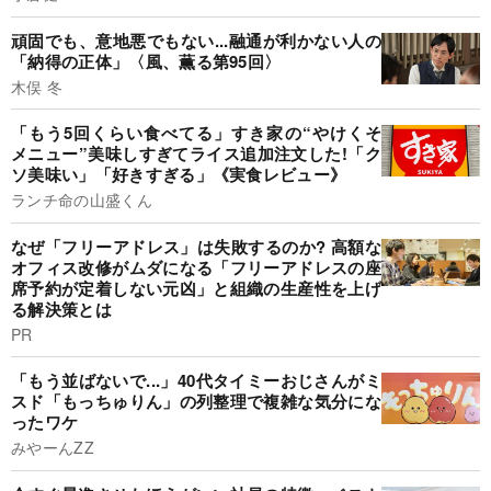
頑固でも、意地悪でもない...融通が利かない人の
「納得の正体」〈風、薫る第95回〉
木俣 冬
「もう5回くらい食べてる」すき家の“やけくそ
メニュー”美味しすぎてライス追加注文した!「ク
ソ美味い」「好きすぎる」《実食レビュー》
ランチ命の山盛くん
なぜ「フリーアドレス」は失敗するのか? 高額な
オフィス改修がムダになる「フリーアドレスの座
席予約が定着しない元凶」と組織の生産性を上げ
る解決策とは
PR
「もう並ばないで...」40代タイミーおじさんがミ
スド「もっちゅりん」の列整理で複雑な気分にな
ったワケ
みやーんZZ