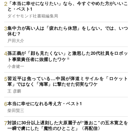
「本当に幸せになりたい」なら、今すぐやめた方がいいこ
と・ベスト1
ダイヤモンド社書籍編集局
集中力が高い人は「疲れたら休憩」をしない。では、いつ
休む？
戸田大介
孫正義が「顔も見たくない」と激怒した20代社員をロボッ
ト事業責任者に抜擢したワケ
小倉健一
習近平は焦っている…中国が弾道ミサイルを「ロケット
軍」ではなく「海軍」に撃たせた切実なワケ
王 彦麟
本当に幸せになれる考え方・ベスト1
柴田賢三
対談に30分以上遅刻した大原麗子が“激おこ”の五木寛之を
一瞬で虜にした「魔性のひとこと」〈再配信〉