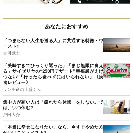
あなたにおすすめ
「つまらない人生を送る人」に共通する特徴・ワ
ースト1
古川武士
「美味すぎてひっくり返った」「まじ無限に食え
る」サイゼリヤの“250円デザート”幸福感がえげ
つない!「行ったら食べずにはいられない」《実
食レビュー》
ランチ命の山盛くん
集中力が高い人は「疲れたら休憩」をしない。で
は、いつ休む?
戸田大介
「本当に幸せになりたい」なら、今すぐやめた方
がいいこと・ベスト1