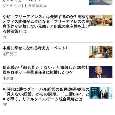
ダイヤモンド社書籍編集局
なぜ「フリーアドレス」は失敗するのか? 高額な
オフィス改修がムダになる「フリーアドレスの座
席予約が定着しない元凶」と組織の生産性を上げ
る解決策とは
PR
本当に幸せになれる考え方・ベスト1
柴田賢三
孫正義が「顔も見たくない」と激怒した20代社
員をロボット事業責任者に抜擢したワケ
小倉健一
AI時代に勝つグローバル経営の条件:海外拠点の
「見えない経営」からの脱却。「二層ERP」と
AIが導く、リアルタイム·データ統合戦略とは
PR