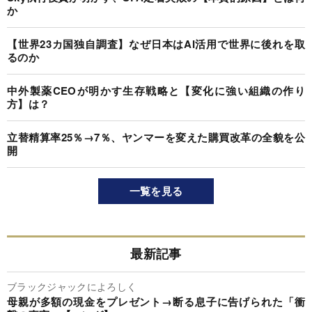
か
【世界23カ国独自調査】なぜ日本はAI活用で世界に後れを取
るのか
中外製薬CEOが明かす生存戦略と【変化に強い組織の作り
方】は？
立替精算率25％→7％、ヤンマーを変えた購買改革の全貌を公
開
一覧を見る
最新記事
ブラックジャックによろしく
母親が多額の現金をプレゼント→断る息子に告げられた「衝