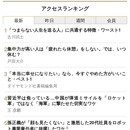
アクセスランキング
最新
昨日
週間
会員
「つまらない人生を送る人」に共通する特徴・ワースト1
古川武士
集中力が高い人は「疲れたら休憩」をしない。では、いつ
休む？
戸田大介
「本当に幸せになりたい」なら、今すぐやめた方がいいこ
と・ベスト1
ダイヤモンド社書籍編集局
習近平は焦っている…中国が弾道ミサイルを「ロケット
軍」ではなく「海軍」に撃たせた切実なワケ
王 彦麟
孫正義が「顔も見たくない」と激怒した20代社員をロボッ
ト事業責任者に抜擢したワケ