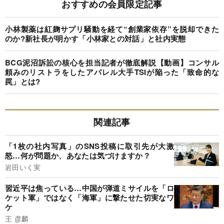
おすすめの会員限定記事
小林製薬は紅麹サプリ騒動を経て“創業家依存”を脱却できた
のか?新社長が明かす「小林家との対話」と社内実態
BCG泥沼訴訟の核心を担当記者が徹底解説【動画】コンサル
頼みのリストラをしたアパレル大手TSIが陥った「致命的な
罠」とは?
関連記事
「1枚の社内写真」のSNS投稿に取引先が大激
怒…何が問題か、あなたは気づけますか？
岩田いく実
習近平は焦っている…中国が弾道ミサイルを「ロ
ケット軍」ではなく「海軍」に撃たせた切実なワ
ケ
王 彦麟