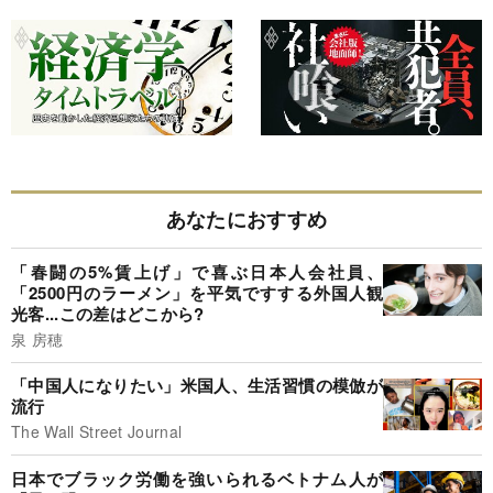
あなたにおすすめ
「春闘の5%賃上げ」で喜ぶ日本人会社員、
「2500円のラーメン」を平気ですする外国人観
光客...この差はどこから?
泉 房穂
「中国人になりたい」米国人、生活習慣の模倣が
流行
The Wall Street Journal
日本でブラック労働を強いられるベトナム人が