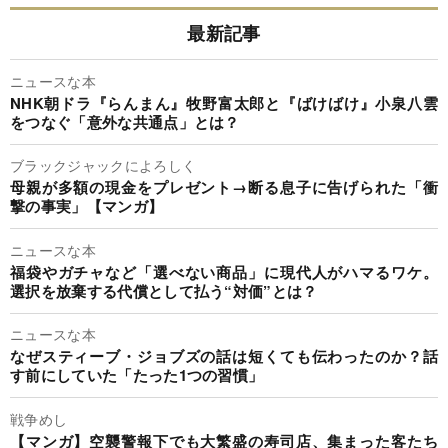
最新記事
ニュースな本
NHK朝ドラ『らんまん』牧野富太郎と『ばけばけ』小泉八雲
をつなぐ「意外な共通点」とは？
ブラックジャックによろしく
母親が多額の現金をプレゼント→断る息子に告げられた「衝
撃の事実」【マンガ】
ニュースな本
福袋やガチャなど「選べない商品」に現代人がハマるワケ。
選択を放棄する代償として払う“対価”とは？
ニュースな本
なぜスティーブ・ジョブズの話は短くても伝わったのか？話
す前にしていた「たった1つの習慣」
戦争めし
【マンガ】空襲警報下でも大繁盛の寿司店、集まった客たち