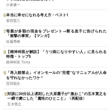
小倉健一
本当に幸せになれる考え方・ベスト1
柴田賢三
母親が多額の現金をプレゼント→断る息子に告げられた
「衝撃の事実」【マンガ】
佐藤秀峰
【精神科医が解説】「うつ病になりやすい人」に見られる
特徴・トップ5
精神科医 Tomy
「再入館禁止」イオンモールの“完璧”なマニュアルが人命
を守れなかったワケ
窪田順生
対談に30分以上遅刻した大原麗子が“激おこ”の五木寛之を
一瞬で虜にした「魔性のひとこと」〈再配信〉
五木寛之