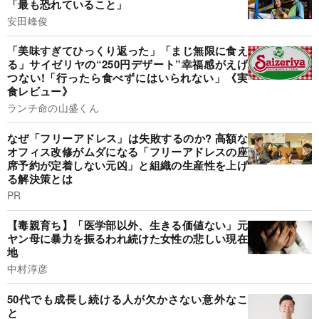
「最も恐れていること」
安田峰俊
「美味すぎてひっくり返った」「まじ無限に食え
る」サイゼリヤの“250円デザート”幸福感がえげ
つない!「行ったら食べずにはいられない」《実
食レビュー》
ランチ命の山盛くん
なぜ「フリーアドレス」は失敗するのか? 高額な
オフィス改修がムダになる「フリーアドレスの座
席予約が定着しない元凶」と組織の生産性を上げ
る解決策とは
PR
【毒親育ち】「医学部以外、生きる価値ない」元
ヤン母に暴力を振るわれ続けた女性の悲しい現在
地
中村淳彦
50代でも成長し続ける人が欠かさない意外なこ
と