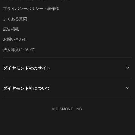
プライバシーポリシー・著作権
よくある質問
広告掲載
お問い合わせ
法人導入について
ダイヤモンド社のサイト
Diamond Online(English)
ダイヤモンド社について
週刊ダイヤモンド
ダイヤモンド社TOP
DIAMONDハーバード・ビジネス・レビュー
© DIAMOND, INC.
会社概要
ダイヤモンドZAi（デジタル版）
採用情報
書籍オンライン
お知らせ
ザイ・オンライン