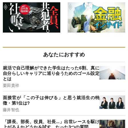
あなたにおすすめ
就活で自己理解ができた学生はたった6割、真に
自分らしいキャリアに巡り会うためのゴール設定
とは
栗田貴祥
面接官が「この子は伸びる」と思う就活生の特
徴・第1位は?
藤井智也
「課長、部長、役員、社長...」出世レースを駆け
上がる人かどうかを試す、たった3つの質問