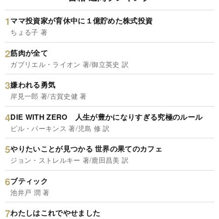
ママ投資家が育休中に１億貯めた株式投資
ちょる子 著
筋肉が全て
ガブリエル・ライオン 著/御立英史 訳
嫌われる勇気
岸見一郎 著/古賀史健 著
DIE WITH ZERO 人生が豊かになりすぎる究極のルール
ビル・パーキンス 著/児島 修 訳
やりたいことが見つかる 世界の果てのカフェ
ジョン・ストレルキー 著/鹿田昌美 訳
ブティック
池井戸 潤 著
わたしはこれでやせました