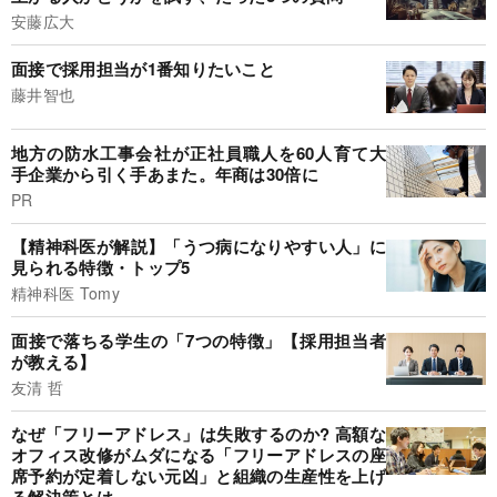
安藤広大
面接で採用担当が1番知りたいこと
藤井智也
地方の防水工事会社が正社員職人を60人育て大
手企業から引く手あまた。年商は30倍に
PR
【精神科医が解説】「うつ病になりやすい人」に
見られる特徴・トップ5
精神科医 Tomy
面接で落ちる学生の「7つの特徴」【採用担当者
が教える】
友清 哲
なぜ「フリーアドレス」は失敗するのか? 高額な
オフィス改修がムダになる「フリーアドレスの座
席予約が定着しない元凶」と組織の生産性を上げ