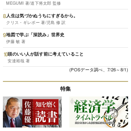
MEGUMI 著/道下将太郎 監修
人生は気づかぬうちにすぎるから。
クリス・ギレボー 著/児島 修 訳
地図で学ぶ「深読み」世界史
伊藤 敏 著
頭のいい人が話す前に考えていること
安達裕哉 著
(POSデータ調べ、7/26～8/1)
特集