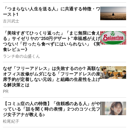
「つまらない人生を送る人」に共通する特徴・ワ
ースト1
古川武士
「美味すぎてひっくり返った」「まじ無限に食え
る」サイゼリヤの“250円デザート”幸福感がえげ
つない!「行ったら食べずにはいられない」《実
食レビュー》
ランチ命の山盛くん
なぜ「フリーアドレス」は失敗するのか? 高額な
オフィス改修がムダになる「フリーアドレスの座
席予約が定着しない元凶」と組織の生産性を上げ
る解決策とは
PR
【コミュ症の人の特徴】「信頼感のある人」がや
っている「話を聞く時の表情」2つのコツ<元フ
ジ女子アナが教える>
松尾紀子