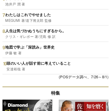
池井戸 潤 著
わたしはこれでやせました
MEGUMI 著/道下将太郎 監修
人生は気づかぬうちにすぎるから。
クリス・ギレボー 著/児島 修 訳
地図で学ぶ「深読み」世界史
伊藤 敏 著
頭のいい人が話す前に考えていること
安達裕哉 著
(POSデータ調べ、7/26～8/1)
特集