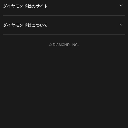
ダイヤモンド社のサイト
Diamond Online(English)
ダイヤモンド社について
週刊ダイヤモンド
ダイヤモンド社TOP
DIAMONDハーバード・ビジネス・レビュー
© DIAMOND, INC.
会社概要
ダイヤモンドZAi（デジタル版）
採用情報
書籍オンライン
お知らせ
ザイ・オンライン
ザイFX！
ダイヤモンド不動産研究所
DIAMOND Quarterly
HRオンライン
クリプトインサイト
ダイヤモンド教育ラボ