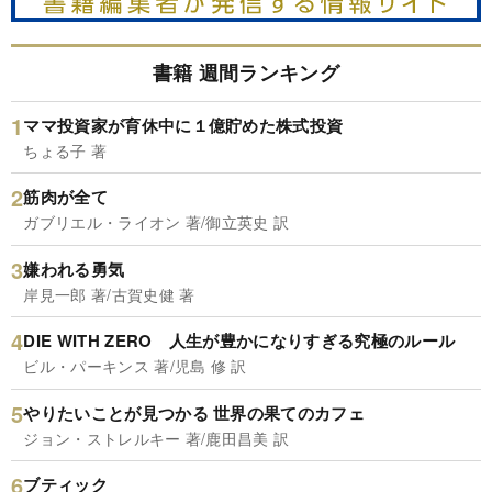
書籍 週間ランキング
ママ投資家が育休中に１億貯めた株式投資
ちょる子 著
筋肉が全て
ガブリエル・ライオン 著/御立英史 訳
嫌われる勇気
岸見一郎 著/古賀史健 著
DIE WITH ZERO 人生が豊かになりすぎる究極のルール
ビル・パーキンス 著/児島 修 訳
やりたいことが見つかる 世界の果てのカフェ
ジョン・ストレルキー 著/鹿田昌美 訳
ブティック