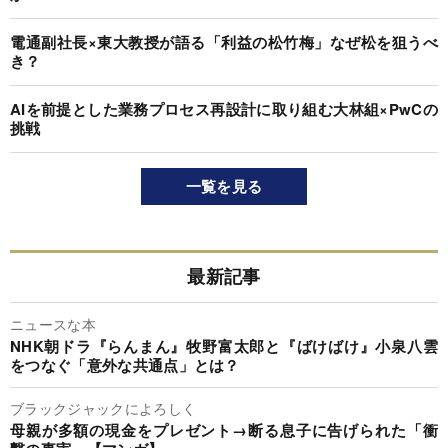
電通副社長×東大教授が語る「利益の松竹梅」なぜ松を狙うべ
き？
AIを前提とした業務プロセス再設計に取り組む大林組×PwCの
挑戦
一覧を見る
最新記事
ニュースな本
NHK朝ドラ『らんまん』牧野富太郎と『ばけばけ』小泉八雲
をつなぐ「意外な共通点」とは？
ブラックジャックによろしく
母親が多額の現金をプレゼント→断る息子に告げられた「衝