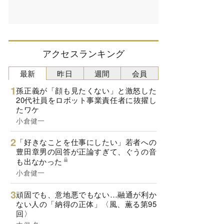
アクセスランキング
最新
昨日
週間
会員
孫正義が「顔も見たくない」と激怒した
20代社員をロボット事業責任者に抜擢し
たワケ
小倉健一
「好きなことを仕事にしたい」若者への
豊田章男の回答が正論すぎて、ぐうの音
も出なかった
小倉健一
頑固でも、意地悪でもない…融通が利か
ない人の「納得の正体」〈風、薫る第95
回〉