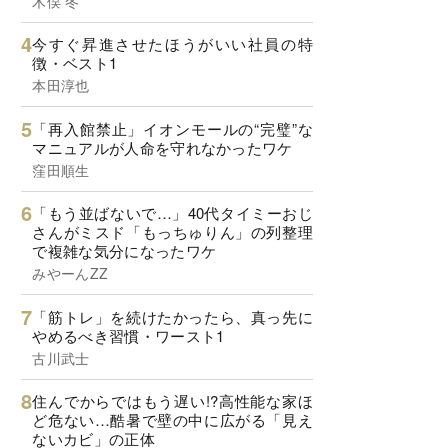
木俣 冬
今すぐ昇進させたほうがいい社員の特
徴・ベスト1
本田淳也
「再入館禁止」イオンモールの“完璧”な
マニュアルが人命を守れなかったワケ
窪田順生
「もう並ばないで…」40代タイミーおじ
さんがミスド「もっちゅりん」の列整理
で複雑な気分になったワケ
みやーんZZ
「筋トレ」を続けたかったら、真っ先に
やめるべき習慣・ワースト1
古川武士
住んでからではもう遅い!?高性能な家ほ
ど危ない…酷暑で壁の中に広がる「見え
ないカビ」の正体