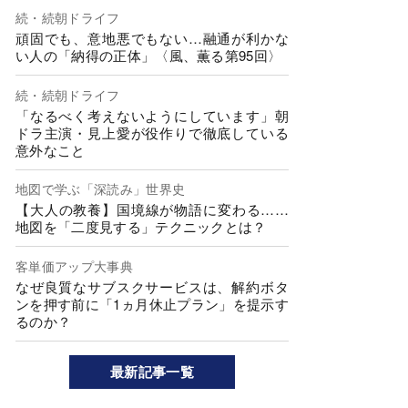
続・続朝ドライフ
頑固でも、意地悪でもない…融通が利かな
い人の「納得の正体」〈風、薫る第95回〉
続・続朝ドライフ
「なるべく考えないようにしています」朝
ドラ主演・見上愛が役作りで徹底している
意外なこと
地図で学ぶ「深読み」世界史
【大人の教養】国境線が物語に変わる……
地図を「二度見する」テクニックとは？
客単価アップ大事典
なぜ良質なサブスクサービスは、解約ボタ
ンを押す前に「1ヵ月休止プラン」を提示す
るのか？
最新記事一覧