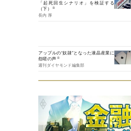
「起死回生シナリオ」を検証する
（下）
長内 厚
アップルの“奴隷”となった液晶産業に
怨嗟の声
週刊ダイヤモンド編集部