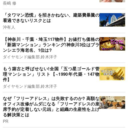
長嶋 修
「タワマン恐慌」を招きかねない、建築費暴騰の
看過できないリスクとは
沖有人
【神奈川・千葉・埼玉117物件】お値打ち価格の
「新築マンション」ランキング!神奈川3位はブラ
ンシエラ海老名、1位は?
ダイヤモンド編集部,鈴木洋子
もう築古と呼ばせない!全国「五つ星ゴールド管
理マンション」リスト【~1990年代築・147物
件】
ダイヤモンド編集部,鈴木洋子
なぜ「フリーアドレス」は失敗するのか? 高額な
オフィス改修がムダになる「フリーアドレスの座
席予約が定着しない元凶」と組織の生産性を上げ
る解決策とは
PR