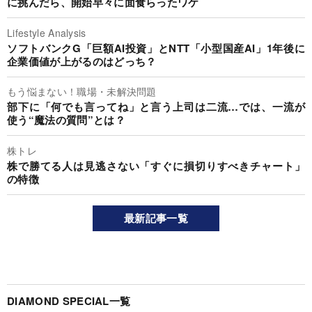
に挑んだら、開始早々に面食らったワケ
Lifestyle Analysis
ソフトバンクG「巨額AI投資」とNTT「小型国産AI」1年後に
企業価値が上がるのはどっち？
もう悩まない！職場・未解決問題
部下に「何でも言ってね」と言う上司は二流…では、一流が
使う“魔法の質問”とは？
株トレ
株で勝てる人は見逃さない「すぐに損切りすべきチャート」
の特徴
最新記事一覧
DIAMOND SPECIAL一覧