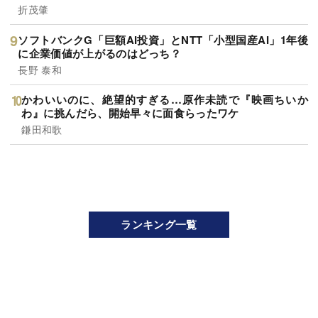
折茂肇
ソフトバンクG「巨額AI投資」とNTT「小型国産AI」1年後
に企業価値が上がるのはどっち？
長野 泰和
かわいいのに、絶望的すぎる…原作未読で『映画ちいか
わ』に挑んだら、開始早々に面食らったワケ
鎌田和歌
ランキング一覧