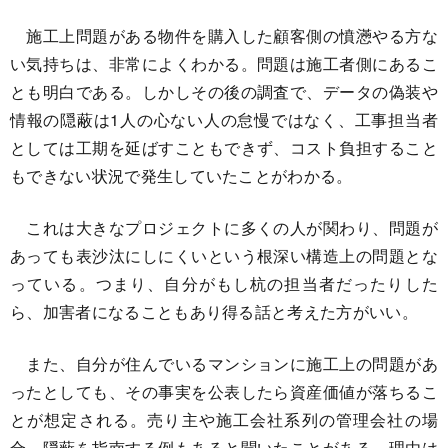
施工上問題がある物件を購入した顧客側の憤懣やる方な
い気持ちは、非常によくわかる。問題は施工者側にあるこ
とも明白である。しかしその後の調査で、データの偽装や
情報の隠蔽は1人の心ない人の怠慢ではなく、工事担当者
としては工期を延ばすこともできず、コスト負担すること
もできない状況で発生していたことがわかる。
これは大きなプロジェクトに多くの人が関わり、問題が
あっても表沙汰にしにくいという根深い構造上の問題とな
っている。つまり、自分がもし杭の担当者だったりした
ら、加害者になることもあり得る話と考えた方がいい。
また、自分が住んでいるマンションに施工上の問題があ
ったとしても、その事実を公表したら資産価値が落ちるこ
とが想定される。売り主や施工会社系列の管理会社の場
合、隠蔽を指南する例もあると聞いたことがある。理由は