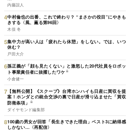
内藤誼人
中村倫也の出番、これで終わり？ “まさかの役目”にやきも
きする〈風、薫る第96回〉
木俣 冬
集中力が高い人は「疲れたら休憩」をしない。では、いつ
休む？
戸田大介
孫正義が「顔も見たくない」と激怒した20代社員をロボッ
ト事業責任者に抜擢したワケ
小倉健一
【無料公開】《スクープ》台湾ホンハイも日産に買収を提
案！ホンダとの統合交渉の裏で日産が滑り込ませた「買収
防衛条項」
ダイヤモンド編集部
100歳の男女が回答「長生きできた理由」ベスト3に納得感
しかない…〈再配信〉