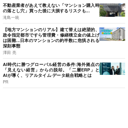
不動産業者があえて教えない「マンション購入時
の落とし穴」買った後に大損するリスクも...
滝島一統
【地方マンションのリアル】建て替えは絶望的、
政令指定都市ですら管理費・修繕積立金の値上げ
は困難...日本のマンションの約半数に危惧される
深刻事態
澤田 亮
AI時代に勝つグローバル経営の条件:海外拠点の
「見えない経営」からの脱却。「二層ERP」と
AIが導く、リアルタイム·データ統合戦略とは
PR