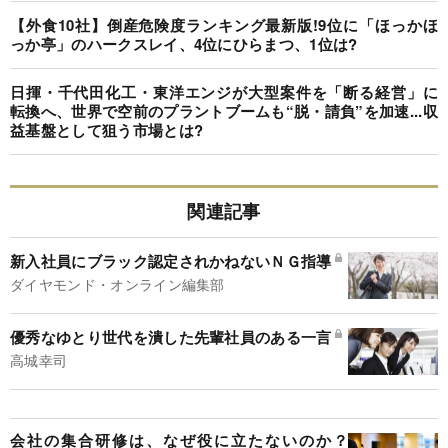
【外食10社】倒産危険度ランキング最新版!9位に「ほっかほ
っか亭」のハークスレイ、4位にひらまつ、1位は?
日揮・千代田化工・東洋エンジが大型案件を「断る経営」に
転換へ、世界で空前のプラントブームも“脱・請負”を加速...収
益基盤として狙う市場とは?
関連記事
新入社員にブラック認定されかねないＮＧ指導
ダイヤモンド・オンライン編集部
優秀なゆとり世代を潰した先輩社員のある一言
高城幸司
会社の集合研修は、なぜ役に立たないのか？