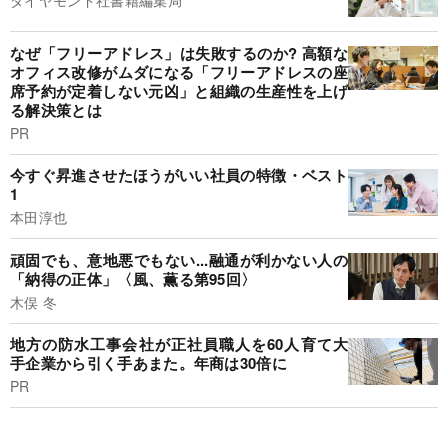
なぜ「フリーアドレス」は失敗するのか? 高額な
オフィス改修がムダになる「フリーアドレスの座
席予約が定着しない元凶」と組織の生産性を上げ
る解決策とは
PR
今すぐ昇進させたほうがいい社員の特徴・ベスト
1
本田淳也
頑固でも、意地悪でもない...融通が利かない人の
「納得の正体」〈風、薫る第95回〉
木俣 冬
地方の防水工事会社が正社員職人を60人育て大
手企業から引く手あまた。年商は30倍に
PR