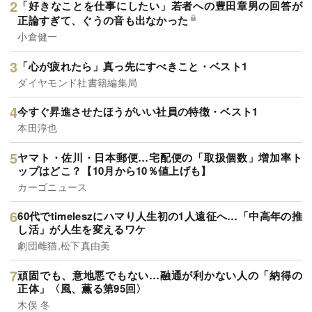
「好きなことを仕事にしたい」若者への豊田章男の回答が
正論すぎて、ぐうの音も出なかった
小倉健一
「心が疲れたら」真っ先にすべきこと・ベスト1
ダイヤモンド社書籍編集局
今すぐ昇進させたほうがいい社員の特徴・ベスト1
本田淳也
ヤマト・佐川・日本郵便…宅配便の「取扱個数」増加率ト
ップはどこ？【10月から10％値上げも】
カーゴニュース
60代でtimeleszにハマり人生初の1人遠征へ…「中高年の推
し活」が人生を変えるワケ
劇団雌猫,松下真由美
頑固でも、意地悪でもない…融通が利かない人の「納得の
正体」〈風、薫る第95回〉
木俣 冬