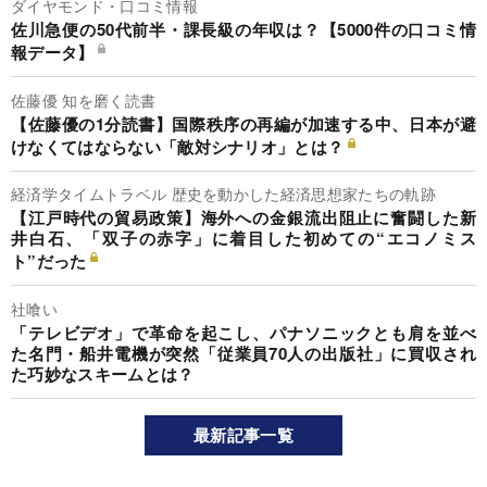
ダイヤモンド・口コミ情報
佐川急便の50代前半・課長級の年収は？【5000件の口コミ情
報データ】
佐藤優 知を磨く読書
【佐藤優の1分読書】国際秩序の再編が加速する中、日本が避
けなくてはならない「敵対シナリオ」とは？
経済学タイムトラベル 歴史を動かした経済思想家たちの軌跡
【江戸時代の貿易政策】海外への金銀流出阻止に奮闘した新
井白石、「双子の赤字」に着目した初めての“エコノミス
ト”だった
社喰い
「テレビデオ」で革命を起こし、パナソニックとも肩を並べ
た名門・船井電機が突然「従業員70人の出版社」に買収され
た巧妙なスキームとは？
最新記事一覧