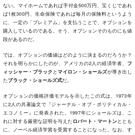
ない。マイホームであれば手付金500万円、宝くじであれ
ば1枚300円、生命保険であれば毎月の保険料というよう
に、一定の「プレミアム」を支払うことで、オプションを
購入しているのである。そう、オプションそのものにも値
段があるのだ。
では、オプションの価値はどのように決まるのだろうか？
それを明らかにしたのが、アメリカの2人の経済学者、
フ
ィッシャー・ブラック
と
マイロン・ショールズ
が導き出し
た
ブラック・ショールズ式
だ。
オプションの価格評価モデルを示したこの式は、1973年
に2人の共著論文で『ジャーナル・オブ・ポリティカル・
エコノミー』に発表された。1997年にショールズは、こ
れに対する厳密な証明を与えた
ロバート・マートン
ととも
に、ノーベル経済学賞を受賞することになった。なお、す