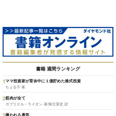
書籍 週間ランキング
ママ投資家が育休中に１億貯めた株式投資
ちょる子 著
筋肉が全て
ガブリエル・ライオン 著/御立英史 訳
嫌われる勇気