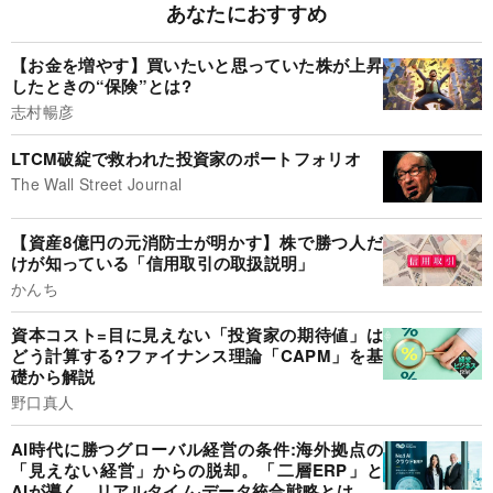
あなたにおすすめ
【お金を増やす】買いたいと思っていた株が上昇
したときの“保険”とは?
志村暢彦
LTCM破綻で救われた投資家のポートフォリオ
The Wall Street Journal
【資産8億円の元消防士が明かす】株で勝つ人だ
けが知っている「信用取引の取扱説明」
かんち
資本コスト=目に見えない「投資家の期待値」は
どう計算する?ファイナンス理論「CAPM」を基
礎から解説
野口真人
AI時代に勝つグローバル経営の条件:海外拠点の
「見えない経営」からの脱却。「二層ERP」と
AIが導く、リアルタイム·データ統合戦略とは