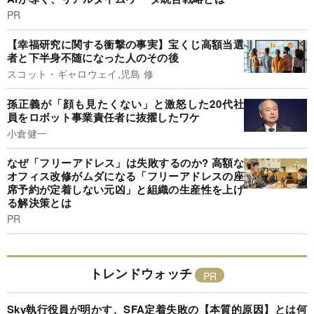
PR
【幸福研究に関する衝撃の事実】宝くじ高額当選
者と下半身不随になった人のその後
スコット・ギャロウェイ,児島 修
孫正義が「顔も見たくない」と激怒した20代社
員をロボット事業責任者に抜擢したワケ
小倉健一
なぜ「フリーアドレス」は失敗するのか? 高額な
オフィス改修がムダになる「フリーアドレスの座
席予約が定着しない元凶」と組織の生産性を上げ
る解決策とは
PR
トレンドウォッチ
Sky執行役員が明かす、SFA定着失敗の【本質的原因】とは何