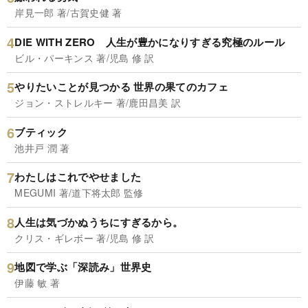
岸見一郎 著/古賀史健 著
DIE WITH ZERO 人生が豊かになりすぎる究極のルール
ビル・パーキンス 著/児島 修 訳
やりたいことが見つかる 世界の果てのカフェ
ジョン・ストレルキー 著/鹿田昌美 訳
ブティック
池井戸 潤 著
わたしはこれでやせました
MEGUMI 著/道下将太郎 監修
人生は気づかぬうちにすぎるから。
クリス・ギレボー 著/児島 修 訳
地図で学ぶ「深読み」世界史
伊藤 敏 著