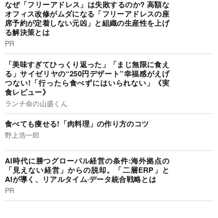
なぜ「フリーアドレス」は失敗するのか? 高額な
オフィス改修がムダになる「フリーアドレスの座
席予約が定着しない元凶」と組織の生産性を上げ
る解決策とは
PR
「美味すぎてひっくり返った」「まじ無限に食え
る」サイゼリヤの“250円デザート”幸福感がえげ
つない!「行ったら食べずにはいられない」《実
食レビュー》
ランチ命の山盛くん
食べても痩せる!「肉料理」の作り方のコツ
野上浩一郎
AI時代に勝つグローバル経営の条件:海外拠点の
「見えない経営」からの脱却。「二層ERP」と
AIが導く、リアルタイム·データ統合戦略とは
PR