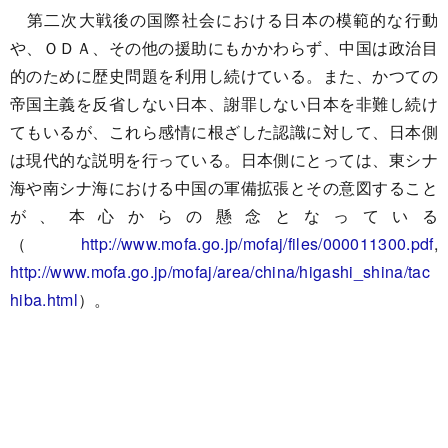
第二次大戦後の国際社会における日本の模範的な行動
や、ＯＤＡ、その他の援助にもかかわらず、中国は政治目
的のために歴史問題を利用し続けている。また、かつての
帝国主義を反省しない日本、謝罪しない日本を非難し続け
てもいるが、これら感情に根ざした認識に対して、日本側
は現代的な説明を行っている。日本側にとっては、東シナ
海や南シナ海における中国の軍備拡張とその意図すること
が、本心からの懸念となっている
（
http://www.mofa.go.jp/mofaj/files/000011300.pdf
,
http://www.mofa.go.jp/mofaj/area/china/higashi_shina/tac
hiba.html
）。