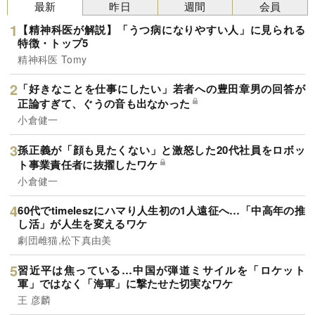
最新
昨日
週間
会員
【精神科医が解説】「うつ病になりやすい人」に見られる
特徴・トップ5
精神科医 Tomy
「好きなことを仕事にしたい」若者への豊田章男の回答が
正論すぎて、ぐうの音も出なかった
小倉健一
孫正義が「顔も見たくない」と激怒した20代社員をロボッ
ト事業責任者に抜擢したワケ
小倉健一
60代でtimeleszにハマり人生初の1人遠征へ…「中高年の推
し活」が人生を変えるワケ
劇団雌猫,松下真由美
習近平は焦っている…中国が弾道ミサイルを「ロケット
軍」ではなく「海軍」に撃たせた切実なワケ
王 彦麟