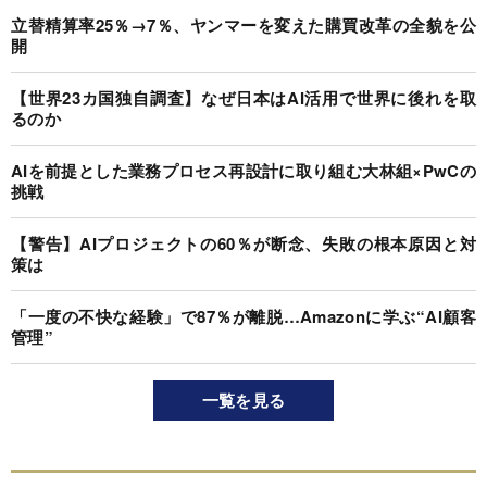
立替精算率25％→7％、ヤンマーを変えた購買改革の全貌を公
開
【世界23カ国独自調査】なぜ日本はAI活用で世界に後れを取
るのか
AIを前提とした業務プロセス再設計に取り組む大林組×PwCの
挑戦
【警告】AIプロジェクトの60％が断念、失敗の根本原因と対
策は
「一度の不快な経験」で87％が離脱…Amazonに学ぶ“AI顧客
管理”
一覧を見る