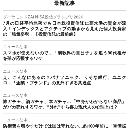
最新記事
ダイヤモンドZAi NISA投信グランプリ2026
7月の日経平均急落でも日本株投資信託に高水準の資金が流
入！インデックスとアクティブの動きから見えた個人投資家
の「強気姿勢」【投資信託の最前線】
ニュースな本
スマホが使えないので…「演歌界の貴公子」を追う90代祖母
を孫が応援するワケ
ニュースな本
え、こんなにあるの？パナソニック、りそな銀行、ユニク
ロ…「企業・ブランド」の意外すぎる共通点
ニュースな本
旅ガチャ、酒ガチャ、本ガチャ…「中身がわからない商品」
がバカ売れするワケ。“外れ”すら喜ぶ現代人の心理とは？
ニュースな本
防衛費を増やすだけでは国は守れない…約100年前に「軍備拡