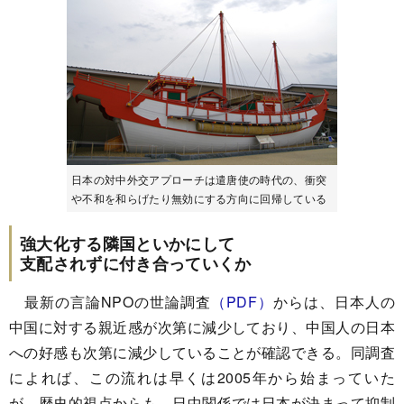
日本の対中外交アプローチは遣唐使の時代の、衝突
や不和を和らげたり無効にする方向に回帰している
強大化する隣国といかにして
支配されずに付き合っていくか
最新の言論NPOの世論調査
（PDF）
からは、日本人の
中国に対する親近感が次第に減少しており、中国人の日本
への好感も次第に減少していることが確認できる。同調査
によれば、この流れは早くは2005年から始まっていた
が、歴史的視点からも、日中関係では日本が決まって抑制