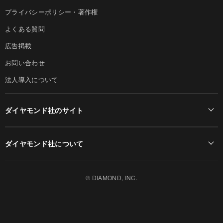
プライバシーポリシー・著作権
よくある質問
広告掲載
お問い合わせ
法人導入について
ダイヤモンド社のサイト
Diamond Online(English)
ダイヤモンド社について
週刊ダイヤモンド
ダイヤモンド社TOP
DIAMONDハーバード・ビジネス・レビュー
© DIAMOND, INC.
会社概要
ダイヤモンドZAi（デジタル版）
採用情報
書籍オンライン
お知らせ
ザイ・オンライン