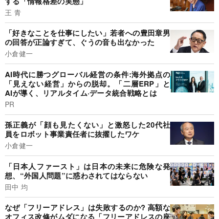
する「情報格差の実態」
王 青
「好きなことを仕事にしたい」若者への豊田章男
の回答が正論すぎて、ぐうの音も出なかった
小倉健一
AI時代に勝つグローバル経営の条件:海外拠点の
「見えない経営」からの脱却。「二層ERP」と
AIが導く、リアルタイム·データ統合戦略とは
PR
孫正義が「顔も見たくない」と激怒した20代社
員をロボット事業責任者に抜擢したワケ
小倉健一
「日本人ファースト」は日本の未来に危険な発
想、“外国人問題”に惑わされてはならない
田中 均
なぜ「フリーアドレス」は失敗するのか? 高額な
オフィス改修がムダになる「フリーアドレスの座