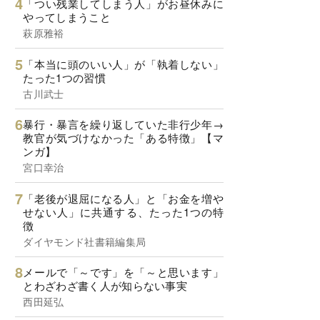
「つい残業してしまう人」がお昼休みに
やってしまうこと
萩原雅裕
「本当に頭のいい人」が「執着しない」
たった1つの習慣
古川武士
暴行・暴言を繰り返していた非行少年→
教官が気づけなかった「ある特徴」【マ
ンガ】
宮口幸治
「老後が退屈になる人」と「お金を増や
せない人」に共通する、たった1つの特
徴
ダイヤモンド社書籍編集局
メールで「～です」を「～と思います」
とわざわざ書く人が知らない事実
西田延弘