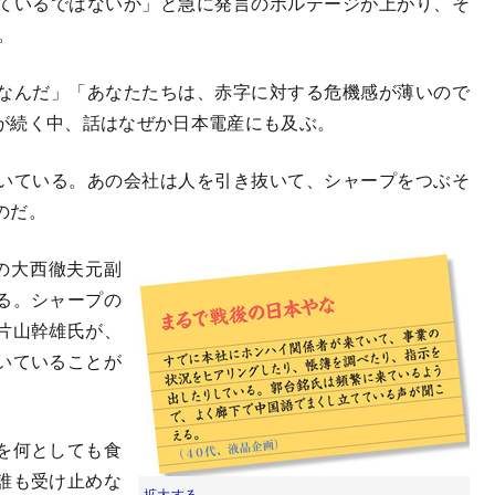
ているではないか」と急に発言のボルテージが上がり、そ
。
なんだ」「あなたたちは、赤字に対する危機感が薄いので
が続く中、話はなぜか日本電産にも及ぶ。
いている。あの会社は人を引き抜いて、シャープをつぶそ
のだ。
の大西徹夫元副
る。シャープの
片山幹雄氏が、
いていることが
を何としても食
誰も受け止めな
拡大する