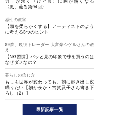
力」が湧く〈ひと言〉に胸が熱くなる
〈風、薫る第94回〉
感性の教室
【頭を柔らかくする】アーティストのよう
に考える3つのヒント
89歳、現役トレーダー 大富豪シゲルさんの教
え
【NG習慣】パッと見の印象で株を買うのは
なぜダメなの？
暮らしの信じ方
もしも世界が変わっても、朝に起き出し夜
眠りたい【朝か夜か・古賀及子さん書き下
ろし（2）】
最新記事一覧