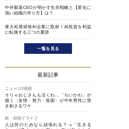
中外製薬CEOが明かす生存戦略と【変化に
強い組織の作り方】は？
東大松尾研発AI企業に取材！AI投資を利益
に転換する三つの要諦
一覧を見る
最新記事
ニュース3面鏡
そりゃおじさんも泣くわ…「ちいかわ」が
描く〈友情・努力・貧困〉が中年男性に突
き刺さるワケ
続・続朝ドライフ
人は何のためなら頑張れる？→「生きる