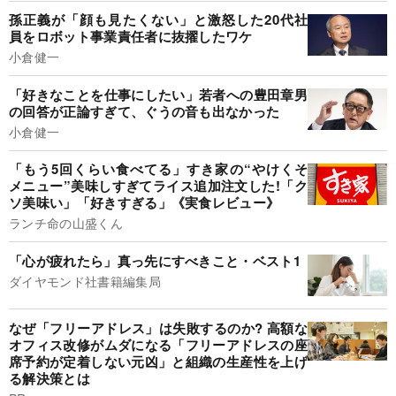
孫正義が「顔も見たくない」と激怒した20代社
員をロボット事業責任者に抜擢したワケ
小倉健一
「好きなことを仕事にしたい」若者への豊田章男
の回答が正論すぎて、ぐうの音も出なかった
小倉健一
「もう5回くらい食べてる」すき家の“やけくそ
メニュー”美味しすぎてライス追加注文した!「ク
ソ美味い」「好きすぎる」《実食レビュー》
ランチ命の山盛くん
「心が疲れたら」真っ先にすべきこと・ベスト1
ダイヤモンド社書籍編集局
なぜ「フリーアドレス」は失敗するのか? 高額な
オフィス改修がムダになる「フリーアドレスの座
席予約が定着しない元凶」と組織の生産性を上げ
る解決策とは