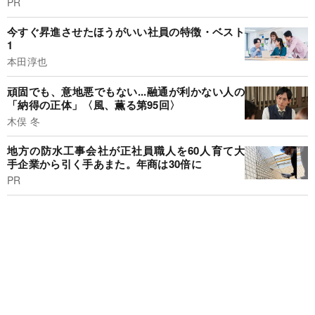
PR
今すぐ昇進させたほうがいい社員の特徴・ベスト
1
本田淳也
頑固でも、意地悪でもない...融通が利かない人の
「納得の正体」〈風、薫る第95回〉
木俣 冬
地方の防水工事会社が正社員職人を60人育て大
手企業から引く手あまた。年商は30倍に
PR