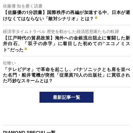
佐藤優 知を磨く読書
【佐藤優の1分読書】国際秩序の再編が加速する中、日本が避
けなくてはならない「敵対シナリオ」とは？
経済学タイムトラベル 歴史を動かした経済思想家たちの軌跡
【江戸時代の貿易政策】海外への金銀流出阻止に奮闘した新
井白石、「双子の赤字」に着目した初めての“エコノミス
ト”だった
社喰い
「テレビデオ」で革命を起こし、パナソニックとも肩を並べ
た名門・船井電機が突然「従業員70人の出版社」に買収され
た巧妙なスキームとは？
最新記事一覧
DIAMOND SPECIAL一覧