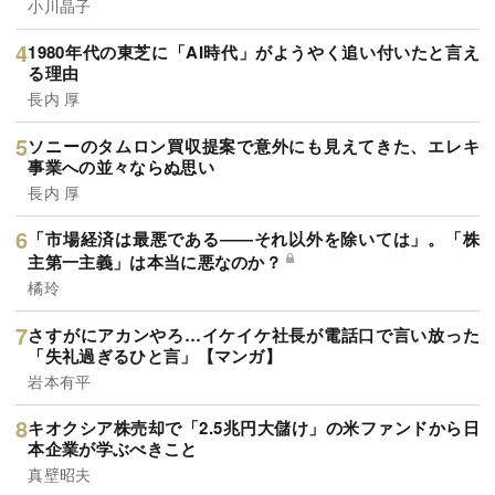
小川晶子
1980年代の東芝に「AI時代」がようやく追い付いたと言え
る理由
長内 厚
ソニーのタムロン買収提案で意外にも見えてきた、エレキ
事業への並々ならぬ思い
長内 厚
「市場経済は最悪である――それ以外を除いては」。「株
主第一主義」は本当に悪なのか？
橘玲
さすがにアカンやろ…イケイケ社長が電話口で言い放った
「失礼過ぎるひと言」【マンガ】
岩本有平
キオクシア株売却で「2.5兆円大儲け」の米ファンドから日
本企業が学ぶべきこと
真壁昭夫