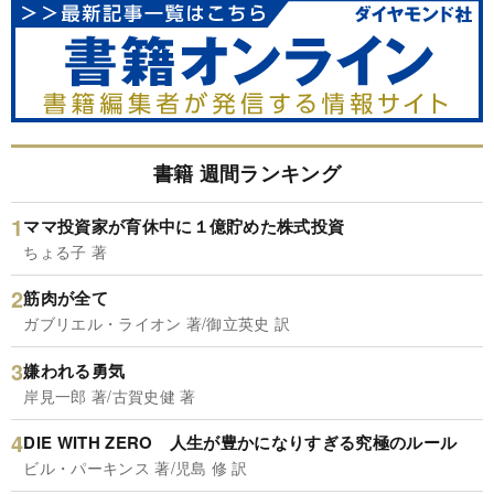
書籍 週間ランキング
ママ投資家が育休中に１億貯めた株式投資
ちょる子 著
筋肉が全て
ガブリエル・ライオン 著/御立英史 訳
嫌われる勇気
岸見一郎 著/古賀史健 著
DIE WITH ZERO 人生が豊かになりすぎる究極のルール
ビル・パーキンス 著/児島 修 訳