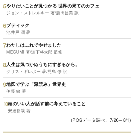
やりたいことが見つかる 世界の果てのカフェ
ジョン・ストレルキー 著/鹿田昌美 訳
ブティック
池井戸 潤 著
わたしはこれでやせました
MEGUMI 著/道下将太郎 監修
人生は気づかぬうちにすぎるから。
クリス・ギレボー 著/児島 修 訳
地図で学ぶ「深読み」世界史
伊藤 敏 著
頭のいい人が話す前に考えていること
安達裕哉 著
(POSデータ調べ、7/26～8/1)