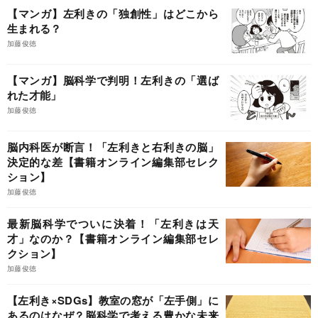
【マンガ】左利きの「独創性」はどこから
生まれる？
加藤俊徳
【マンガ】脳科学で判明！左利きの「選ば
れた才能」
加藤俊徳
脳内科医が断言！「左利きと右利きの脳」
決定的な差【書籍オンライン編集部セレク
ション】
加藤俊徳
最新脳科学でついに決着！「左利きは天
才」なのか？【書籍オンライン編集部セレ
クション】
加藤俊徳
【左利き×SDGs】教室の窓が「左手側」に
あるのはなぜ？脳科学で考える豊かな未来