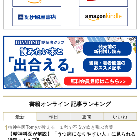
書籍オンライン 記事ランキング
最新
昨日
週間
いいね
精神科医Tomyが教える １秒で不安が吹き飛ぶ言葉
【精神科医が解説】「うつ病になりやすい人」に見られる
特徴・トップ5