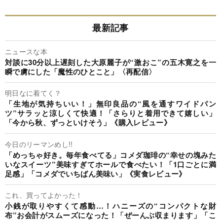
最新記事
ニュースな本
対談に30分以上遅刻した大原麗子が“激おこ”の五木寛之を一
瞬で虜にした「魔性のひとこと」〈再配信〉
明日なに着てく？
「生地が気持ちいい！」無印良品の“風を通すワイドパン
ツ”サラッと涼しくて快適！「さらりと着用できて嬉しい」
「今から秋、ずっといけそう」《購入レビュー》
今日のリーマンめし!!
「めっちゃ好き。毎年食べてる」コメダ珈琲の“幸せの塊みた
いなスイーツ”美味すぎてホールで食べたい！「1口ごとに満
足感」「コメダでいちばん美味い」《実食レビュー》
これ、買ってよかった！
小銭が取りやすくて感動…！ハニーズの“コンパクトな財
布”お会計がスムーズになった！「ぜーんぶ収まります」「こ