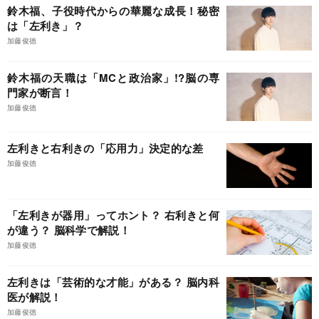
鈴木福、子役時代からの華麗な成長！秘密
は「左利き」？
加藤俊徳
鈴木福の天職は「MCと政治家」!?脳の専
門家が断言！
加藤俊徳
左利きと右利きの「応用力」決定的な差
加藤俊徳
「左利きが器用」ってホント？ 右利きと何
が違う？ 脳科学で解説！
加藤俊徳
左利きは「芸術的な才能」がある？ 脳内科
医が解説！
加藤俊徳