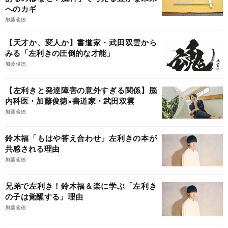
へのカギ
加藤俊徳
【天才か、変人か】書道家・武田双雲から
みる「左利きの圧倒的な才能」
加藤俊徳
【左利きと発達障害の意外すぎる関係】脳
内科医・加藤俊徳×書道家・武田双雲
加藤俊徳
鈴木福「もはや答え合わせ」左利きの本が
共感される理由
加藤俊徳
兄弟で左利き！鈴木福＆楽に学ぶ「左利き
の子は覚醒する」理由
加藤俊徳