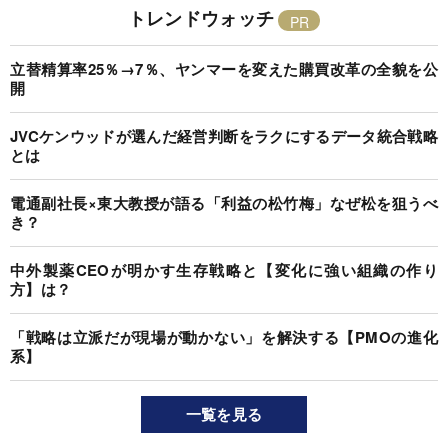
トレンドウォッチ
立替精算率25％→7％、ヤンマーを変えた購買改革の全貌を公
開
JVCケンウッドが選んだ経営判断をラクにするデータ統合戦略
とは
電通副社長×東大教授が語る「利益の松竹梅」なぜ松を狙うべ
き？
中外製薬CEOが明かす生存戦略と【変化に強い組織の作り
方】は？
「戦略は立派だが現場が動かない」を解決する【PMOの進化
系】
一覧を見る