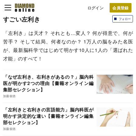
ログイン
すごい左利き
フォロー
「左利き」は天才？ それとも…変人？ 何が得意で、何が
苦手？ そして結局、何者なのか？ 1万人の脳をみた名医
が、最新脳科学ではじめて明かす10人に1人の「選ばれた
才能」のすべて！
「なぜ左利き、右利きがあるの？」脳内科
医が明かす2つの理由【書籍オンライン編
集部セレクション】
加藤俊徳
「左利きと右利きの言語能力」脳内科医が
明かす決定的な違い【書籍オンライン編集
部セレクション】
加藤俊徳