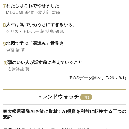
わたしはこれでやせました
MEGUMI 著/道下将太郎 監修
人生は気づかぬうちにすぎるから。
クリス・ギレボー 著/児島 修 訳
地図で学ぶ「深読み」世界史
伊藤 敏 著
頭のいい人が話す前に考えていること
安達裕哉 著
(POSデータ調べ、7/26～8/1)
トレンドウォッチ
東大松尾研発AI企業に取材！AI投資を利益に転換する三つの
要諦