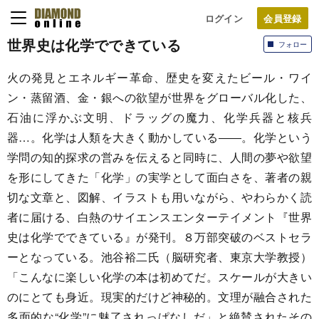
ログイン
世界史は化学でできている
フォロー
火の発見とエネルギー革命、歴史を変えたビール・ワイ
ン・蒸留酒、金・銀への欲望が世界をグローバル化した、
石油に浮かぶ文明、ドラッグの魔力、化学兵器と核兵
器…。化学は人類を大きく動かしている――。化学という
学問の知的探求の営みを伝えると同時に、人間の夢や欲望
を形にしてきた「化学」の実学として面白さを、著者の親
切な文章と、図解、イラストも用いながら、やわらかく読
者に届ける、白熱のサイエンスエンターテイメント『世界
史は化学でできている』が発刊。８万部突破のベストセラ
ーとなっている。池谷裕二氏（脳研究者、東京大学教授）
「こんなに楽しい化学の本は初めてだ。スケールが大きい
のにとても身近。現実的だけど神秘的。文理が融合された
多面的な“化学”に魅了されっぱなしだ」と絶賛されたその