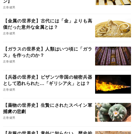
ン】
左巻健男
【金属の世界史】古代には「金」よりも高
価だった意外な金属とは？
左巻健男
【ガラスの世界史】人類はいつ頃に「ガラ
ス」を作ったのか？
左巻健男
【兵器の世界史】ビザンツ帝国の秘密兵器
として恐れられた…「ギリシア火」とは？
左巻健男
【薬物の世界史】生贄にされたスペイン軍
捕虜の悲劇
左巻健男
【衣服の世界史】意外に知らない…歴史的