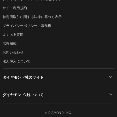
サイト利用規約
特定商取引に関する法律に基づく表示
プライバシーポリシー・著作権
よくある質問
広告掲載
お問い合わせ
法人導入について
ダイヤモンド社のサイト
Diamond Online(English)
ダイヤモンド社について
週刊ダイヤモンド
ダイヤモンド社TOP
DIAMONDハーバード・ビジネス・レビュー
© DIAMOND, INC.
会社概要
ダイヤモンドZAi（デジタル版）