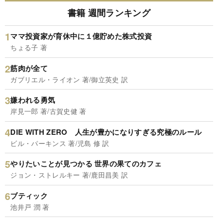
書籍 週間ランキング
ママ投資家が育休中に１億貯めた株式投資
ちょる子 著
筋肉が全て
ガブリエル・ライオン 著/御立英史 訳
嫌われる勇気
岸見一郎 著/古賀史健 著
DIE WITH ZERO 人生が豊かになりすぎる究極のルール
ビル・パーキンス 著/児島 修 訳
やりたいことが見つかる 世界の果てのカフェ
ジョン・ストレルキー 著/鹿田昌美 訳
ブティック
池井戸 潤 著