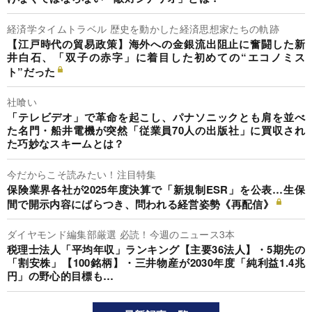
経済学タイムトラベル 歴史を動かした経済思想家たちの軌跡
【江戸時代の貿易政策】海外への金銀流出阻止に奮闘した新
井白石、「双子の赤字」に着目した初めての“エコノミス
ト”だった
社喰い
「テレビデオ」で革命を起こし、パナソニックとも肩を並べ
た名門・船井電機が突然「従業員70人の出版社」に買収され
た巧妙なスキームとは？
今だからこそ読みたい！注目特集
保険業界各社が2025年度決算で「新規制ESR」を公表…生保
間で開示内容にばらつき、問われる経営姿勢《再配信》
ダイヤモンド編集部厳選 必読！今週のニュース3本
税理士法人「平均年収」ランキング【主要36法人】・5期先の
「割安株」【100銘柄】・三井物産が2030年度「純利益1.4兆
円」の野心的目標も…