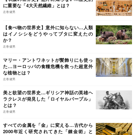
に重要な「4大天然繊維」とは？
左巻健男
【食べ物の世界史】意外に知らない…人類
はイノシシをどうやってブタに変えたの
か？
左巻健男
マリー・アントワネットが髪飾りにも使っ
た…ヨーロッパの食糧危機を救った超意外
な植物とは？
左巻健男
美と欲望の世界史…ギリシア神話の英雄ヘ
ラクレスが発見した「ロイヤルパープル」
とは？
左巻健男
すべての金属を「金」に変える…古代から
2000年近く研究されてきた「錬金術」と