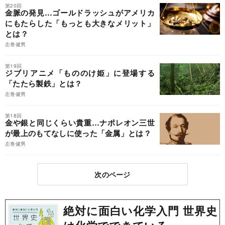
第20回
金脈の発見…ゴールドラッシュがアメリカ
にもたらした「もっとも大きなメリット」
とは？
左巻健男
第19回
ジブリアニメ「もののけ姫」に登場する
「たたら製鉄」とは？
左巻健男
第18回
金や銀と同じくらい貴重…ナポレオン三世
が最上のもてなしに使った「金属」とは？
左巻健男
次のページ
絶対に面白い化学入門 世界史