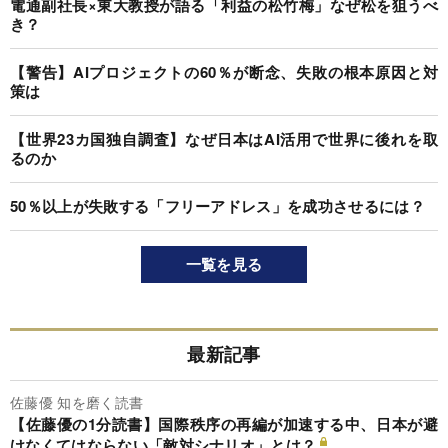
電通副社長×東大教授が語る「利益の松竹梅」なぜ松を狙うべ
き？
【警告】AIプロジェクトの60％が断念、失敗の根本原因と対
策は
【世界23カ国独自調査】なぜ日本はAI活用で世界に後れを取
るのか
50％以上が失敗する「フリーアドレス」を成功させるには？
一覧を見る
最新記事
佐藤優 知を磨く読書
【佐藤優の1分読書】国際秩序の再編が加速する中、日本が避
けなくてはならない「敵対シナリオ」とは？