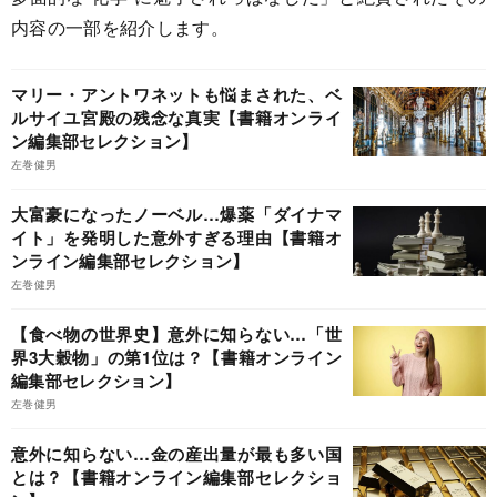
内容の一部を紹介します。
マリー・アントワネットも悩まされた、ベ
ルサイユ宮殿の残念な真実【書籍オンライ
ン編集部セレクション】
左巻健男
大富豪になったノーベル…爆薬「ダイナマ
イト」を発明した意外すぎる理由【書籍オ
ンライン編集部セレクション】
左巻健男
【食べ物の世界史】意外に知らない…「世
界3大穀物」の第1位は？【書籍オンライン
編集部セレクション】
左巻健男
意外に知らない…金の産出量が最も多い国
とは？【書籍オンライン編集部セレクショ