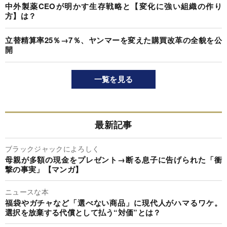
中外製薬CEOが明かす生存戦略と【変化に強い組織の作り
方】は？
立替精算率25％→7％、ヤンマーを変えた購買改革の全貌を公
開
一覧を見る
最新記事
ブラックジャックによろしく
母親が多額の現金をプレゼント→断る息子に告げられた「衝
撃の事実」【マンガ】
ニュースな本
福袋やガチャなど「選べない商品」に現代人がハマるワケ。
選択を放棄する代償として払う“対価”とは？