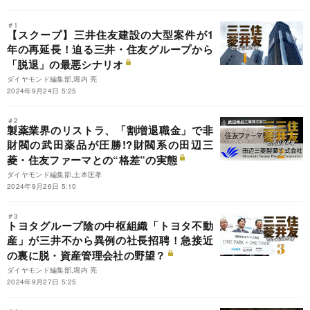
＃1
【スクープ】三井住友建設の大型案件が1
年の再延長！迫る三井・住友グループから
「脱退」の最悪シナリオ
ダイヤモンド編集部,堀内 亮
2024年9月24日 5:25
＃2
製薬業界のリストラ、「割増退職金」で非
財閥の武田薬品が圧勝!?財閥系の田辺三
菱・住友ファーマとの“格差”の実態
ダイヤモンド編集部,土本匡孝
2024年9月26日 5:10
＃3
トヨタグループ陰の中枢組織「トヨタ不動
産」が三井不から異例の社長招聘！急接近
の裏に脱・資産管理会社の野望？
ダイヤモンド編集部,堀内 亮
2024年9月27日 5:25