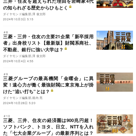
三井・住友を超えられた理由を岩崎家4代
の知られざる歴史からひもとく
ダイヤモンド編集部,澤 俊太郎
2024年10月3日 5:15
＃8
三菱・三井・住友の主要21企業「新卒採用
者」出身校リスト【最新版】財閥系商社、
不動産、銀行に強い大学は？
ダイヤモンド編集部,澤 俊太郎
2024年10月4日 4:55
＃9
三菱グループの最高機関「金曜会」に異
変！遠心力が働く最強財閥に東京海上が掛
けた“追い打ち”とは？
ダイヤモンド編集部,堀内 亮
2024年10月28日 5:20
＃10
三菱、三井、住友の経済圏は900兆円超！
ソフトバンク、トヨタ、日立、NTTを入れ
た「七大企業グループ」の最新序列とは？