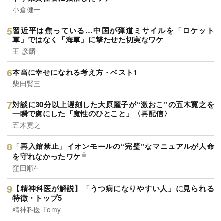
小倉健一
習近平は焦っている…中国が弾道ミサイルを「ロケット
軍」ではなく「海軍」に撃たせた切実なワケ
王 彦麟
本当に幸せになれる考え方・ベスト1
柴田賢三
対談に30分以上遅刻した大原麗子が“激おこ”の五木寛之を
一瞬で虜にした「魔性のひとこと」〈再配信〉
五木寛之
「再入館禁止」イオンモールの“完璧”なマニュアルが人命
を守れなかったワケ
窪田順生
【精神科医が解説】「うつ病になりやすい人」に見られる
特徴・トップ5
精神科医 Tomy