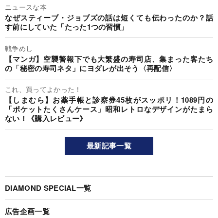
ニュースな本
なぜスティーブ・ジョブズの話は短くても伝わったのか？話
す前にしていた「たった1つの習慣」
戦争めし
【マンガ】空襲警報下でも大繁盛の寿司店、集まった客たち
の「秘密の寿司ネタ」にヨダレが出そう〈再配信〉
これ、買ってよかった！
【しまむら】お薬手帳と診察券45枚がスッポリ！1089円の
「ポケットたくさんケース」昭和レトロなデザインがたまら
ない！《購入レビュー》
最新記事一覧
DIAMOND SPECIAL一覧
広告企画一覧