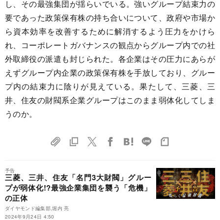
し、その最強集団が揺らいでいる。強いグループ結束力の
要であった政策保有株の持ち合いについて、政府や市場か
ら資本効率を改善するために解消するよう圧力をかけら
れ、コーポレートガバナンスの観点からグループ内での社
外取締役の派遣も封じられた。各企業はその圧力にあらが
えずグループ内企業の政策保有株を手放しており、グルー
プ内の結束力に陰りが見えている。果たして、三菱、三
井、住友の財閥系企業グループはこのまま弱体化してしま
うのか。
予告
三菱、三井、住友「名門3大財閥」グルー
プが弱体化!?最強企業集団を襲う「危機」
の正体
ダイヤモンド編集部,堀内 亮
2024年9月24日 4:50