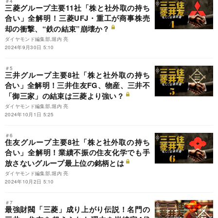
＃4
三菱グループ主要11社「株と社外取の持ち
合い」全解明！三菱UFJ・重工が商事株売
却の衝撃、“鉄の結束”崩壊か？
ダイヤモンド編集部,堀内 亮
2024年9月30日 5:10
＃5
三井グループ主要8社「株と社外取の持ち
合い」全解明！三井住友FG、物産、三井不
「御三家」の結束は三菱より強い？
ダイヤモンド編集部,堀内 亮
2024年10月1日 5:25
＃6
住友グループ主要8社「株と社外取の持ち
合い」全解明！業績不振の住友化学でも手
放さないグループ最上位の銘柄とは
ダイヤモンド編集部,堀内 亮
2024年10月2日 5:10
＃7
最強財閥「三菱」成り上がり伝説！名門の