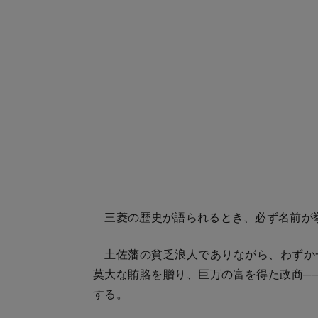
三菱の歴史が語られるとき、必ず名前が
土佐藩の貧乏浪人でありながら、わずか
莫大な賄賂を贈り、巨万の富を得た政商──
する。