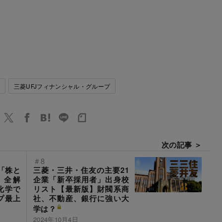
事
三菱UFJフィナンシャル・グループ
次の記事 ＞
＃8
「株と
三菱・三井・住友の主要21
」全解
企業「新卒採用者」出身校
化学で
リスト【最新版】財閥系商
プ最上
社、不動産、銀行に強い大
学は？
2024年10月4日