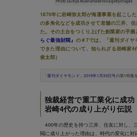
Photo:Gulfiya Mukhamatdinova/gettyimages
1870年に岩崎弥太郎が海運事業を起こし
の多角化などを成功させて老舗の三井、住
た。その土台をつくり上げた創業家の手腕
らぐ最強財閥』
の＃7では、「週刊ダイヤモ
できた理由について、知られざる岩崎家4
俊太郎）
「週刊ダイヤモンド」2016年1月30日号
の第1特集
独裁経営で重工業化に成功
岩崎4代の成り上がり伝説
400年の歴史を持つ三井、住友に対し、三
閥に成り上がった理由は、時代の変化に対