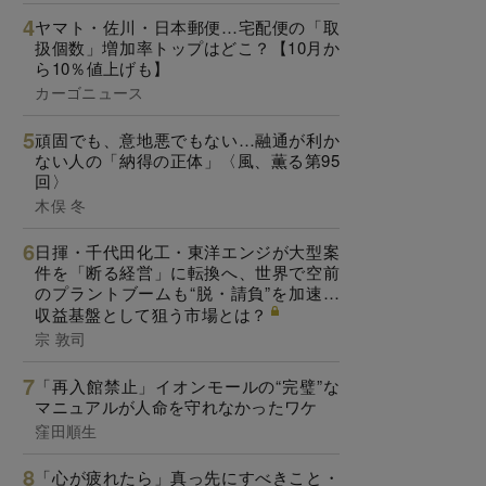
ヤマト・佐川・日本郵便…宅配便の「取
扱個数」増加率トップはどこ？【10月か
ら10％値上げも】
カーゴニュース
頑固でも、意地悪でもない…融通が利か
ない人の「納得の正体」〈風、薫る第95
回〉
木俣 冬
日揮・千代田化工・東洋エンジが大型案
件を「断る経営」に転換へ、世界で空前
のプラントブームも“脱・請負”を加速…
収益基盤として狙う市場とは？
宗 敦司
「再入館禁止」イオンモールの“完璧”な
マニュアルが人命を守れなかったワケ
窪田順生
「心が疲れたら」真っ先にすべきこと・