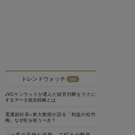
トレンドウォッチ
JVCケンウッドが選んだ経営判断をラクに
するデータ統合戦略とは
電通副社長×東大教授が語る「利益の松竹
梅」なぜ松を狙うべき？
「一度の不快な経験」で87％が離脱…