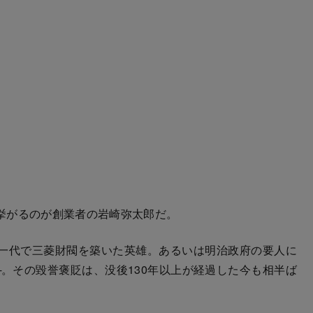
挙がるのが創業者の岩崎弥太郎だ。
一代で三菱財閥を築いた英雄。あるいは明治政府の要人に
。その毀誉褒貶は、没後130年以上が経過した今も相半ば