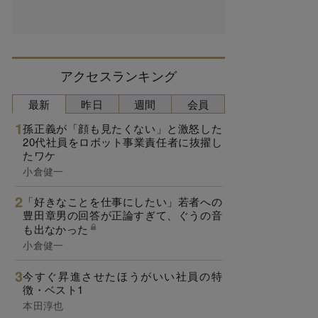
アクセスランキング
最新
昨日
週間
会員
孫正義が「顔も見たくない」と激怒した
20代社員をロボット事業責任者に抜擢し
たワケ
小倉健一
「好きなことを仕事にしたい」若者への
豊田章男の回答が正論すぎて、ぐうの音
も出なかった
小倉健一
今すぐ昇進させたほうがいい社員の特
徴・ベスト1
本田淳也