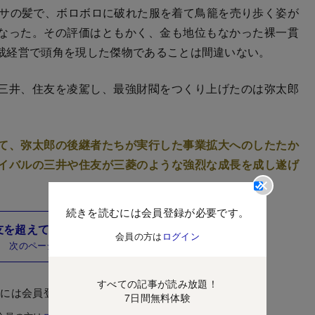
サの髪で、ボロボロに破れた服を着て鳥籠を売り歩く姿が
なった。その評価はともかく、金も地位もなかった裸一貫
裁経営で頭角を現した傑物であることは間違いない。
三井、住友を凌駕し、最強財閥をつくり上げたのは弥太郎
て、弥太郎の後継者たちが実行した事業拡大へのしたたか
イバルの三井や住友が三菱のような強烈な成長を成し遂げ
続きを読むには会員登録が必要です。
友を超えて最強財閥に成り上がった理由とは
会員の方は
ログイン
次のページ
すべての記事が読み放題！
むには会員登録が必要です。
7日間無料体験