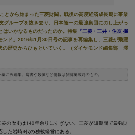
たことから始まった三菱財閥。戦後の高度経済成長期に事業
友グループを抜き去り、日本随一の最強集団にのし上がっ
とはいかなるものだったのか。特集
『三菱・三井・住友 揺
ンド」2016年1月30日号の記事を再編集し、三菱が飛躍
代の歴史からひもといていく。（ダイヤモンド編集部 澤
を基に再編集。肩書や数値など情報は雑誌掲載時のもの。
菱の歴史は140年余りにすぎない。三菱が短期間で最強財
応した岩崎4代の独裁経営にある。