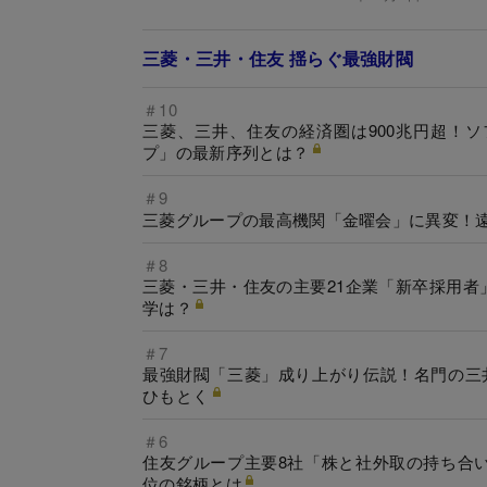
三菱・三井・住友 揺らぐ最強財閥
＃10
三菱、三井、住友の経済圏は900兆円超！
プ」の最新序列とは？
＃9
三菱グループの最高機関「金曜会」に異変！遠
＃8
三菱・三井・住友の主要21企業「新卒採用
学は？
＃7
最強財閥「三菱」成り上がり伝説！名門の三
ひもとく
＃6
住友グループ主要8社「株と社外取の持ち合
位の銘柄とは