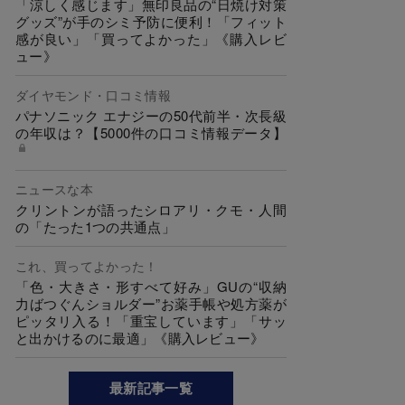
「涼しく感じます」無印良品の“日焼け対策
グッズ”が手のシミ予防に便利！「フィット
感が良い」「買ってよかった」《購入レビ
ュー》
ダイヤモンド・口コミ情報
パナソニック エナジーの50代前半・次長級
の年収は？【5000件の口コミ情報データ】
ニュースな本
クリントンが語ったシロアリ・クモ・人間
の「たった1つの共通点」
これ、買ってよかった！
「色・大きさ・形すべて好み」GUの“収納
力ばつぐんショルダー”お薬手帳や処方薬が
ピッタリ入る！「重宝しています」「サッ
と出かけるのに最適」《購入レビュー》
最新記事一覧