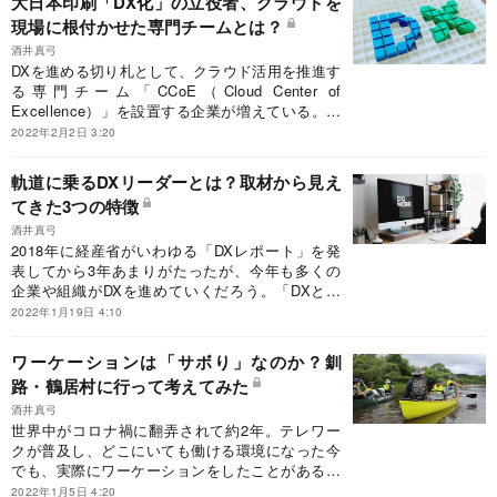
大日本印刷「DX化」の立役者、クラウドを
なんてとんでもない、という声もあった。こうし
現場に根付かせた専門チームとは？
た組織でどのようにクラウド活用を進めたのか、
リーダーに話を聞いた。
酒井真弓
DXを進める切り札として、クラウド活用を推進す
る専門チーム「CCoE（Cloud Center of
Excellence）」を設置する企業が増えている。縦
割り、人材不足、セキュリティ……クラウド活用
2022年2月2日 3:20
におけるさまざまな障壁に、CCoEはどう立ち向
かえばいいのか。いち早くCCoEを立ち上げ、成
軌道に乗るDXリーダーとは？取材から見え
果を上げた企業に話を聞く。
てきた3つの特徴
酒井真弓
2018年に経産省がいわゆる「DXレポート」を発
表してから3年あまりがたったが、今年も多くの
企業や組織がDXを進めていくだろう。「DXとは
何か」とはよく聞かれる問いだが、DXの現場につ
2022年1月19日 4:10
いて取材をしていると実にさまざま。「DXをうま
く進めるにはどうしたらよいか」の解もまた一つ
ワーケーションは「サボり」なのか？釧
ではないが、DXがうまくいっている場合、リーダ
路・鶴居村に行って考えてみた
ーにはある共通する特徴があるという。
酒井真弓
世界中がコロナ禍に翻弄されて約2年。テレワー
クが普及し、どこにいても働ける環境になった今
でも、実際にワーケーションをしたことがある人
は意外と少ないのではないか。自宅を出て、普段
2022年1月5日 4:20