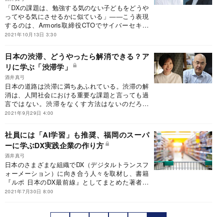
「DXの課題は、勉強する気のない子どもをどうや
ってやる気にさせるかに似ている」――こう表現
するのは、Armoris取締役CTOでサイバーセキュ
リティの専門家である鎌田敬介氏だ。日本企業の
2021年10月13日 3:30
DXを阻害する要因は何か、どうすればDXが進む
のか？『ルポ 日本のDX最前線』筆者の酒井真弓
日本の渋滞、どうやったら解消できる？ア
氏が鎌田氏に訊いた。
リに学ぶ「渋滞学」
酒井真弓
日本の道路は渋滞に満ちあふれている。渋滞の解
消は、人間社会における重要な課題と言っても過
言ではない。渋滞をなくす方法はないのだろう
か？「アリの行列は渋滞しない」という事実に着
2021年9月29日 4:00
想を得た渋滞解消法を提唱する「渋滞学」の第一
人者、東京大学先端科学技術研究センターの西成
社員には「AI学習」も推奨、福岡のスーパ
活裕教授に、『ルポ 日本のDX最前線』筆者の酒
ーに学ぶDX実践企業の作り方
井真弓氏がインタビューする。
酒井真弓
日本のさまざまな組織でDX（デジタルトランスフ
ォーメーション）に向き合う人々を取材し、書籍
『ルポ 日本のDX最前線』としてまとめた著者・
酒井真弓氏が、小売業界で注目した企業のひとつ
2021年7月30日 8:00
が福岡に本社を置くスーパーマーケットチェーン
の「トライアル」だ。DXを実践するトライアル
と、トライアルグループの技術革新の中核を担う