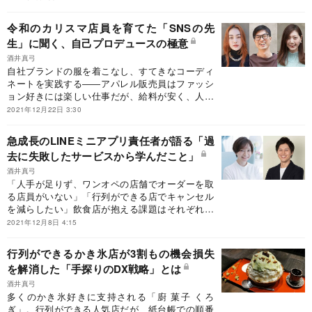
と違う環境でワーケーションをする意義を改めて
考えてみた。
令和のカリスマ店員を育てた「SNSの先
生」に聞く、自己プロデュースの極意
酒井真弓
自社ブランドの服を着こなし、すてきなコーディ
ネートを実践する――アパレル販売員はファッシ
ョン好きには楽しい仕事だが、給料が安く、人が
居着かないという問題があった。そんなアパレル
2021年12月22日 3:30
販売の現場をデジタル化することで、店舗スタッ
フをきちんと評価し、ECサイトの売り上げも上
急成長のLINEミニアプリ責任者が語る「過
げるサービスがある。そこには“SNSで何かを宣
去に失敗したサービスから学んだこと」
伝する”ことの極意があった。
酒井真弓
「人手が足りず、ワンオペの店舗でオーダーを取
る店員がいない」「行列ができる店でキャンセル
を減らしたい」飲食店が抱える課題はそれぞれだ
が、中にはデジタルで解決できるものもある。“飲
2021年12月8日 4:15
食店のDX”とLINEは一見関係なさそうなのに、な
ぜ「LINEミニアプリ」は生まれたのか。事業責任
行列ができるかき氷店が3割もの機会損失
者の谷口さんに話を聞いた。
を解消した「手探りのDX戦略」とは
酒井真弓
多くのかき氷好きに支持される「廚 菓子 くろ
ぎ」。行列ができる人気店だが、紙台帳での順番