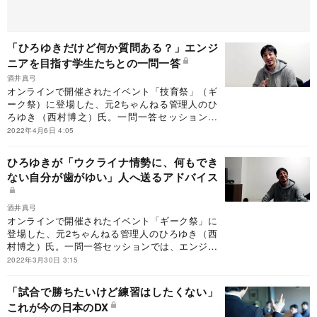
「ひろゆきだけど何か質問ある？」エンジ
ニアを目指す学生たちとの一問一答
酒井真弓
オンラインで開催されたイベント「技育祭」（ギ
ーク祭）に登場した、元2ちゃんねる管理人のひ
ろゆき（西村博之）氏。一問一答セッションで
は、エンジニアを目指す学生たちからたくさんの
2022年4月6日 4:05
質問を受けていた。ひろゆき氏のアドバイスと
は……？
ひろゆきが「ウクライナ情勢に、何もでき
ない自分が歯がゆい」人へ送るアドバイス
酒井真弓
オンラインで開催されたイベント「ギーク祭」に
登場した、元2ちゃんねる管理人のひろゆき（西
村博之）氏。一問一答セッションでは、エンジニ
アを目指す学生たちからたくさんの質問を受けて
2022年3月30日 3:15
いた。ひろゆき氏のアドバイスとは……？
「試合で勝ちたいけど練習はしたくない」
これが今の日本のDX