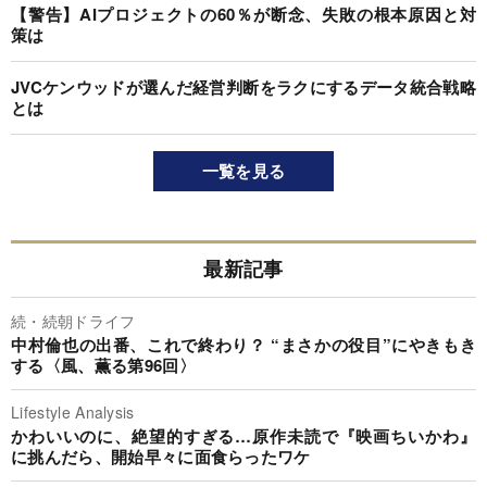
【警告】AIプロジェクトの60％が断念、失敗の根本原因と対
策は
JVCケンウッドが選んだ経営判断をラクにするデータ統合戦略
とは
一覧を見る
最新記事
続・続朝ドライフ
中村倫也の出番、これで終わり？ “まさかの役目”にやきもき
する〈風、薫る第96回〉
Lifestyle Analysis
かわいいのに、絶望的すぎる…原作未読で『映画ちいかわ』
に挑んだら、開始早々に面食らったワケ