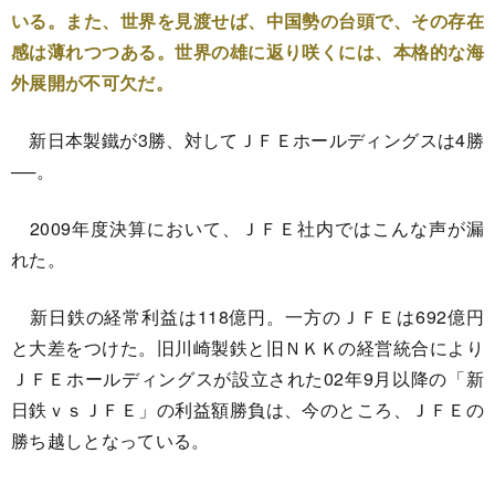
いる。また、世界を見渡せば、中国勢の台頭で、その存在
感は薄れつつある。世界の雄に返り咲くには、本格的な海
外展開が不可欠だ。
新日本製鐵が3勝、対してＪＦＥホールディングスは4勝
──。
2009年度決算において、ＪＦＥ社内ではこんな声が漏
れた。
新日鉄の経常利益は118億円。一方のＪＦＥは692億円
と大差をつけた。旧川崎製鉄と旧ＮＫＫの経営統合により
ＪＦＥホールディングスが設立された02年9月以降の「新
日鉄ｖｓＪＦＥ」の利益額勝負は、今のところ、ＪＦＥの
勝ち越しとなっている。