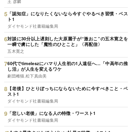
王 彦麟
「認知症」になりたくないなら今すぐやるべき習慣・ベス
ト1
ダイヤモンド社書籍編集局
対談に30分以上遅刻した大原麗子が“激おこ”の五木寛之を
一瞬で虜にした「魔性のひとこと」〈再配信〉
五木寛之
60代でtimeleszにハマり人生初の1人遠征へ…「中高年の推
し活」が人生を変えるワケ
劇団雌猫,松下真由美
【老後】ひとりぼっちにならないために今すべきこと・ベ
スト1
ダイヤモンド社書籍編集局
「悲しい老後」になる人の特徴・ワースト1
ダイヤモンド社書籍編集局