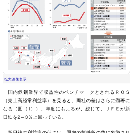
拡大画像表示
国内鉄鋼業界で収益性のベンチマークとされるＲＯＳ
（売上高経常利益率）を見ると、両社の差はさらに顕著に
なる（図（1））。年度にもよるが、総じて、ＪＦＥが新
日鉄を2～3％上回っている。
新日鉄の利益率の低さは、国内の製鉄所の数に象徴され