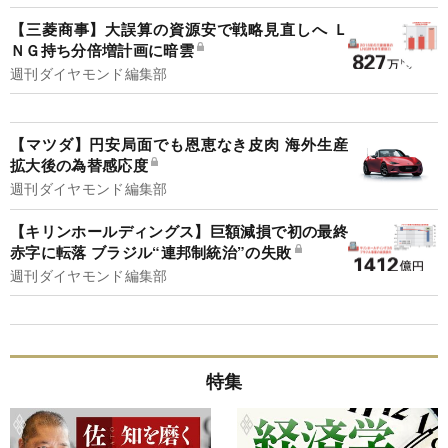
【三菱商事】大誤算の資源安で戦略見直しへ Ｌ
ＮＧ持ち分倍増計画に暗雲
週刊ダイヤモンド編集部
【マツダ】円安局面でも恩恵なき皮肉 海外生産
拡大後の為替感応度
週刊ダイヤモンド編集部
【キリンホールディングス】巨額減損で初の最終
赤字に転落 ブラジル“連邦制統治”の失敗
週刊ダイヤモンド編集部
特集