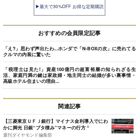
▶最大で30%OFF お得な定期購読
おすすめの会員限定記事
「え?」思わず声出たわ...ホンダで「N-BOXの次」に売れてる
クルマの内装に驚いた
「税理士は見た!」資産100億円の超富裕層の知られざる生
活、家庭円満の鍵は家政婦・地主同士の結婚が多い裏事情・
高級ホテル住まいの理由...
関連記事
【三菱東京ＵＦＪ銀行】マイナス金利導入でにわ
かに脚光 日銀“ブタ積み”マネーの行方
週刊ダイヤモンド編集部