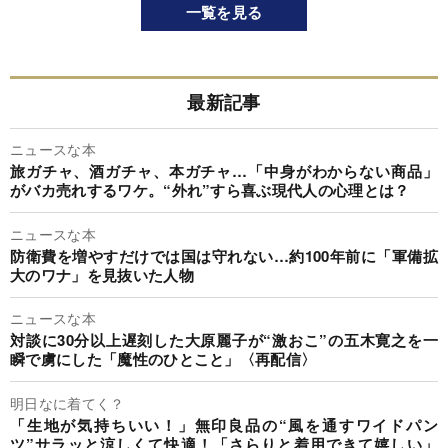
一覧を見る
最新記事
ニュースな本
旅ガチャ、酒ガチャ、本ガチャ…「中身がわからない商品」
がバカ売れするワケ。“外れ”すら喜ぶ現代人の心理とは？
ニュースな本
防衛費を増やすだけでは国は守れない…約100年前に「軍備拡
大のワナ」を見抜いた人物
ニュースな本
対談に30分以上遅刻した大原麗子が“激おこ”の五木寛之を一
瞬で虜にした「魔性のひとこと」〈再配信〉
明日なに着てく？
「生地が気持ちいい！」無印良品の“風を通すワイドパン
ツ”サラッと涼しくて快適！「さらりと着用できて嬉しい」