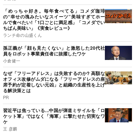
「めっちゃ好き。毎年食べてる」コメダ珈琲
の“幸せの塊みたいなスイーツ”美味すぎてホー
ルで食べたい!「1口ごとに満足感」「コメダでい
ちばん美味い」《実食レビュー》
ランチ命の山盛くん
孫正義が「顔も見たくない」と激怒した20代社
員をロボット事業責任者に抜擢したワケ
小倉健一
なぜ「フリーアドレス」は失敗するのか? 高額な
オフィス改修がムダになる「フリーアドレスの座
席予約が定着しない元凶」と組織の生産性を上げ
る解決策とは
PR
習近平は焦っている...中国が弾道ミサイルを「ロ
ケット軍」ではなく「海軍」に撃たせた切実なワ
ケ
王 彦麟