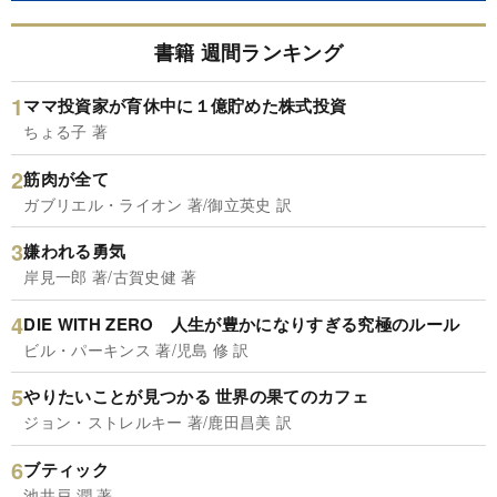
書籍 週間ランキング
ママ投資家が育休中に１億貯めた株式投資
ちょる子 著
筋肉が全て
ガブリエル・ライオン 著/御立英史 訳
嫌われる勇気
岸見一郎 著/古賀史健 著
DIE WITH ZERO 人生が豊かになりすぎる究極のルール
ビル・パーキンス 著/児島 修 訳
やりたいことが見つかる 世界の果てのカフェ
ジョン・ストレルキー 著/鹿田昌美 訳
ブティック
池井戸 潤 著