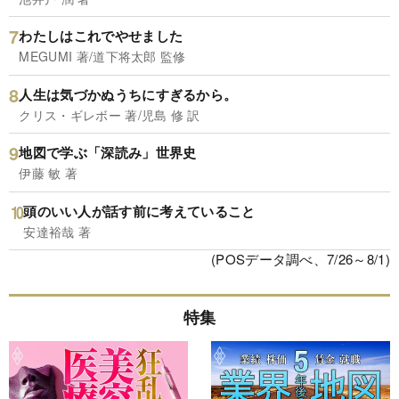
わたしはこれでやせました
MEGUMI 著/道下将太郎 監修
人生は気づかぬうちにすぎるから。
クリス・ギレボー 著/児島 修 訳
地図で学ぶ「深読み」世界史
伊藤 敏 著
頭のいい人が話す前に考えていること
安達裕哉 著
(POSデータ調べ、7/26～8/1)
特集