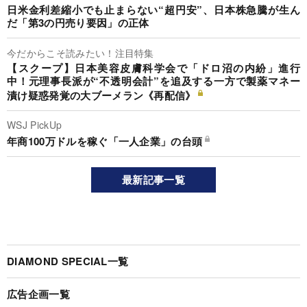
日米金利差縮小でも止まらない“超円安”、日本株急騰が生ん
だ「第3の円売り要因」の正体
今だからこそ読みたい！注目特集
【スクープ】日本美容皮膚科学会で「ドロ沼の内紛」進行
中！元理事長派が“不透明会計”を追及する一方で製薬マネー
漬け疑惑発覚の大ブーメラン《再配信》
WSJ PickUp
年商100万ドルを稼ぐ「一人企業」の台頭
最新記事一覧
DIAMOND SPECIAL一覧
広告企画一覧