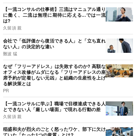
【一流コンサルの仕事術】三流はマニュアル通り
に働く、二流は無理に期待に応える...では一流
は?
久留須 親
会社で「低評価から復活できる人」と「立ち直れ
ない人」の決定的な違い
難波 猛
なぜ「フリーアドレス」は失敗するのか? 高額な
オフィス改修がムダになる「フリーアドレスの座
席予約が定着しない元凶」と組織の生産性を上げ
る解決策とは
PR
【一流コンサルに学ぶ】職場で目標達成できる人
とできない人「厳しい場面」で現れる行動の差
久留須 親
稲盛和夫が烈火のごとく怒ったワケ、部下に欠け
ていた「たった1つの資質」とは?