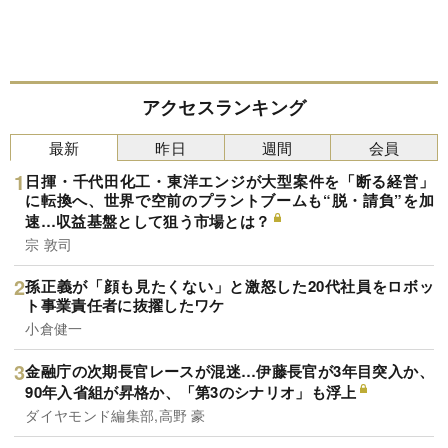
アクセスランキング
最新
昨日
週間
会員
日揮・千代田化工・東洋エンジが大型案件を「断る経営」
に転換へ、世界で空前のプラントブームも“脱・請負”を加
速…収益基盤として狙う市場とは？
宗 敦司
孫正義が「顔も見たくない」と激怒した20代社員をロボッ
ト事業責任者に抜擢したワケ
小倉健一
金融庁の次期長官レースが混迷…伊藤長官が3年目突入か、
90年入省組が昇格か、「第3のシナリオ」も浮上
ダイヤモンド編集部,高野 豪