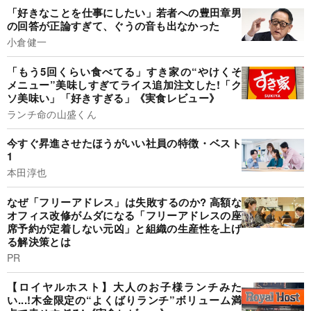
「好きなことを仕事にしたい」若者への豊田章男
の回答が正論すぎて、ぐうの音も出なかった
小倉健一
「もう5回くらい食べてる」すき家の“やけくそ
メニュー”美味しすぎてライス追加注文した!「ク
ソ美味い」「好きすぎる」《実食レビュー》
ランチ命の山盛くん
今すぐ昇進させたほうがいい社員の特徴・ベスト
1
本田淳也
なぜ「フリーアドレス」は失敗するのか? 高額な
オフィス改修がムダになる「フリーアドレスの座
席予約が定着しない元凶」と組織の生産性を上げ
る解決策とは
PR
【ロイヤルホスト】大人のお子様ランチみた
い...!木金限定の“よくばりランチ”ボリューム満