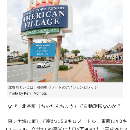
北谷町といえば、都市型リゾートのアメリカンビレッジ
Photo by Kenji Momota
なぜ、北谷町（ちゃたんちょう）で自動運転なのか？
東シナ海に面して南北に5.9キロメートル、東西に4.3キ
ロメートル、合計13.93平米に人口2万9090人（平成28年2