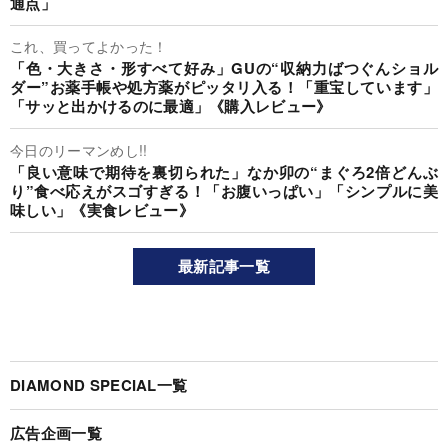
通点」
これ、買ってよかった！
「色・大きさ・形すべて好み」GUの“収納力ばつぐんショル
ダー”お薬手帳や処方薬がピッタリ入る！「重宝しています」
「サッと出かけるのに最適」《購入レビュー》
今日のリーマンめし!!
「良い意味で期待を裏切られた」なか卯の“まぐろ2倍どんぶ
り”食べ応えがスゴすぎる！「お腹いっぱい」「シンプルに美
味しい」《実食レビュー》
最新記事一覧
DIAMOND SPECIAL一覧
広告企画一覧