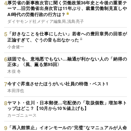
厚労省の新事務次官に聞く労働政策36年史と今後の重要テ
ーマ…旧労働省出身次官は11年ぶり、裁量労働制見直しや
AI時代の労働行政の行方は？
ダイヤモンド社メディア編集局,浅島亮子
「好きなことを仕事にしたい」若者への豊田章男の回答が
正論すぎて、ぐうの音も出なかった
小倉健一
頑固でも、意地悪でもない…融通が利かない人の「納得の
正体」〈風、薫る第95回〉
木俣 冬
今すぐ昇進させたほうがいい社員の特徴・ベスト1
本田淳也
ヤマト・佐川・日本郵便…宅配便の「取扱個数」増加率ト
ップはどこ？【10月から10％値上げも】
カーゴニュース
「再入館禁止」イオンモールの“完璧”なマニュアルが人命